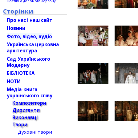
Постійна допомога Херсону
Сторінки
Про нас і наш сайт
Новини
Фото, відео, аудіо
Українська церковна
архітектура
Сад Українського
Модерну
БІБЛІОТЕКА
НОТИ
Медіа-книга
українського співу
Композитори
Диригенти
Виконавці
Твори
Духовні твори