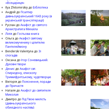
«Всецариця»
Ilya Zhitomirskiy
до
Бібліотека
Андрій
до
Псалтир
давньоукраїнський 1643 року (в
українській транслітерації)
Руслан
до
Акафіст до святого
Архистратига Михаїла
Лілія
до
Гостьова книга
Ольга
до
Акафіст святому
великомученику і цілителю
Пантелеймону
Benderski Valentyna
до
Зі
спогадів
Оксана
до
Ігор Соневицький.
Духовні твори
Денис
до
Акафіст свт.
Спиридону, єпископу
Тримифунтському, чудотворцю
Вікторія
до
Пояснення, поради
до Причастя
Наталя
до
Акафіст до святителя
Миколая
Дмитро
до
Під Твою милість
(давньоукраїнського
обихідного наспіву)