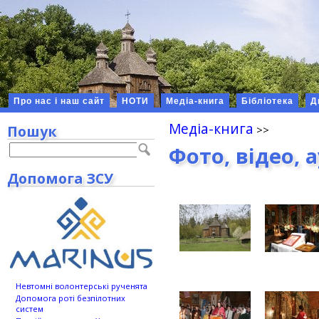
Про нас і наш сайт
НОТИ
Медіа-книга
Бібліотека
Д
Медіа-книга
Пошук
Фото, відео, 
Допомога ЗСУ
Невтомні волонтерські рученята
Допомога роті безпілотних
систем