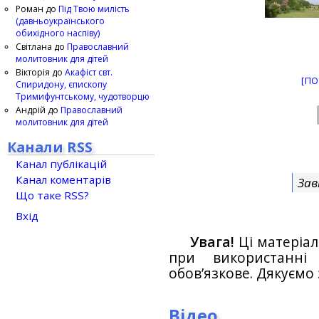
Роман
до
Під Твою милість
(давньоукраїнського
обихідного наспіву)
Світлана
до
Православний
молитовник для дітей
Вікторія
до
Акафіст свт.
[ПО
Спиридону, єпископу
Тримифунтському, чудотворцю
Андрій
до
Православний
молитовник для дітей
Канали RSS
Канал публікацій
Канал коментарів
Зав
Що таке RSS?
Вхід
Увага!
Ці матеріал
при використанн
обов’язкове. Дякуємо 
Відео