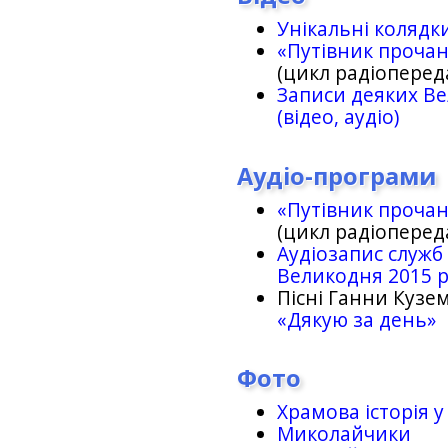
Унікальні колядк
«Путівник проча
(цикл радіоперед
Записи деяких Ве
(відео, аудіо)
Аудіо-програми
«Путівник проча
(цикл радіоперед
Аудіозапис служб
Великодня 2015 
Пісні Ганни Кузем
«Дякую за день»
Фото
Храмова історія у
Миколайчики