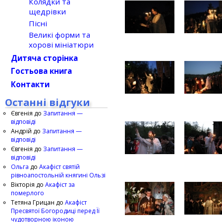
Колядки та
щедрівки
Пісні
Великі форми та
хорові мініатюри
Дитяча сторінка
Гостьова книга
Контакти
Останні відгуки
Євгенія
до
Запитання —
відповіді
Андрій
до
Запитання —
відповіді
Євгенія
до
Запитання —
відповіді
Ольга
до
Акафіст святій
рівноапостольній княгині Ользі
Вікторія
до
Акафіст за
померлого
Тетяна Грицан
до
Акафіст
Пресвятої Богородиці перед Її
чудотворною іконою