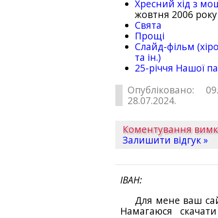
Хресний хід з мо
жовтня 2006 року
Свята
Прощі
Слайд-фільм (хіро
та ін.)
25-рiччя Нашої па
Опубліковано: 09
28.07.2024.
Коментування вим
Залишити відгук »
ІВАН
Для мене ваш са
Намагаюся скачат