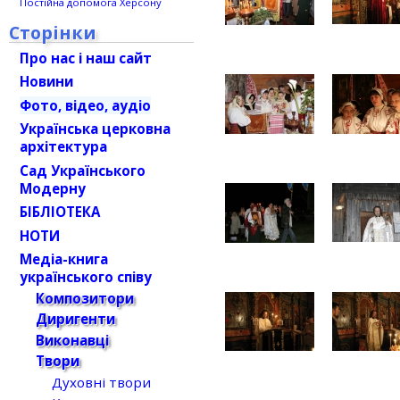
Постійна допомога Херсону
Сторінки
Про нас і наш сайт
Новини
Фото, відео, аудіо
Українська церковна
архітектура
Сад Українського
Модерну
БІБЛІОТЕКА
НОТИ
Медіа-книга
українського співу
Композитори
Диригенти
Виконавці
Твори
Духовні твори