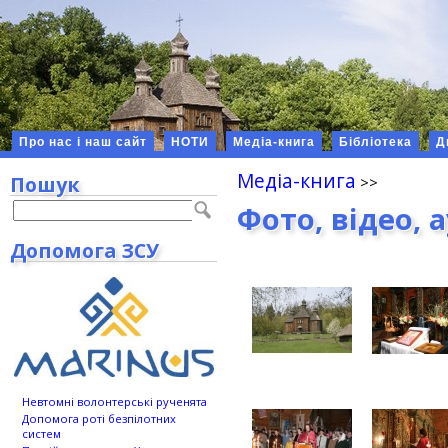
Про нас і наш сайт
НОТИ
Медіа-книга
Бібліотека
Д
Медіа-книга
Пошук
Фото, відео, 
Допомога ЗСУ
Невтомні волонтерські рученята
Допомога роті безпілотних
систем