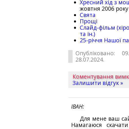
Хресний хід з мо
жовтня 2006 року
Свята
Прощі
Слайд-фільм (хіро
та ін.)
25-рiччя Нашої па
Опубліковано: 09
28.07.2024.
Коментування вим
Залишити відгук »
ІВАН
Для мене ваш са
Намагаюся скачат