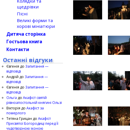
Колядки та
щедрівки
Пісні
Великі форми та
хорові мініатюри
Дитяча сторінка
Гостьова книга
Контакти
Останні відгуки
Євгенія
до
Запитання —
відповіді
Андрій
до
Запитання —
відповіді
Євгенія
до
Запитання —
відповіді
Ольга
до
Акафіст святій
рівноапостольній княгині Ользі
Вікторія
до
Акафіст за
померлого
Тетяна Грицан
до
Акафіст
Пресвятої Богородиці перед Її
чудотворною іконою