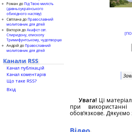
Роман
до
Під Твою милість
(давньоукраїнського
обихідного наспіву)
Світлана
до
Православний
молитовник для дітей
Вікторія
до
Акафіст свт.
[ПО
Спиридону, єпископу
Тримифунтському, чудотворцю
Андрій
до
Православний
молитовник для дітей
Канали RSS
Канал публікацій
Канал коментарів
Зав
Що таке RSS?
Вхід
Увага!
Ці матеріал
при використанн
обов’язкове. Дякуємо 
Відео