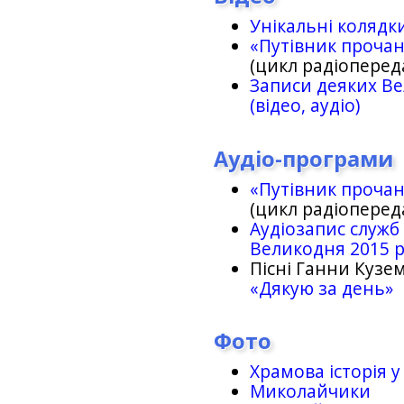
Унікальні колядк
«Путівник проча
(цикл радіоперед
Записи деяких Ве
(відео, аудіо)
Аудіо-програми
«Путівник проча
(цикл радіоперед
Аудіозапис служб
Великодня 2015 
Пісні Ганни Кузем
«Дякую за день»
Фото
Храмова історія у
Миколайчики