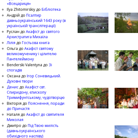
«Всецариця»
Ilya Zhitomirskiy
до
Бібліотека
Андрій
до
Псалтир
давньоукраїнський 1643 року (в
українській транслітерації)
Руслан
до
Акафіст до святого
Архистратига Михаїла
Лілія
до
Гостьова книга
Ольга
до
Акафіст святому
великомученику і цілителю
Пантелеймону
Benderski Valentyna
до
Зі
спогадів
Оксана
до
Ігор Соневицький.
Духовні твори
Денис
до
Акафіст свт.
Спиридону, єпископу
Тримифунтському, чудотворцю
Вікторія
до
Пояснення, поради
до Причастя
Наталя
до
Акафіст до святителя
Миколая
Дмитро
до
Під Твою милість
(давньоукраїнського
обихідного наспіву)