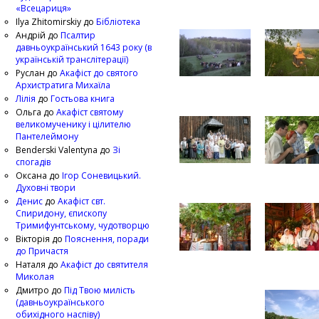
«Всецариця»
Ilya Zhitomirskiy
до
Бібліотека
Андрій
до
Псалтир
давньоукраїнський 1643 року (в
українській транслітерації)
Руслан
до
Акафіст до святого
Архистратига Михаїла
Лілія
до
Гостьова книга
Ольга
до
Акафіст святому
великомученику і цілителю
Пантелеймону
Benderski Valentyna
до
Зі
спогадів
Оксана
до
Ігор Соневицький.
Духовні твори
Денис
до
Акафіст свт.
Спиридону, єпископу
Тримифунтському, чудотворцю
Вікторія
до
Пояснення, поради
до Причастя
Наталя
до
Акафіст до святителя
Миколая
Дмитро
до
Під Твою милість
(давньоукраїнського
обихідного наспіву)