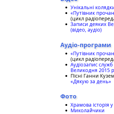
Унікальні колядк
«Путівник проча
(цикл радіоперед
Записи деяких Ве
(відео, аудіо)
Аудіо-програми
«Путівник проча
(цикл радіоперед
Аудіозапис служб
Великодня 2015 
Пісні Ганни Кузем
«Дякую за день»
Фото
Храмова історія у
Миколайчики