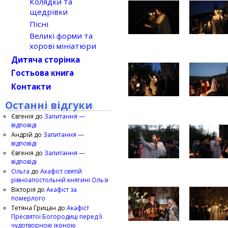
Колядки та
щедрівки
Пісні
Великі форми та
хорові мініатюри
Дитяча сторінка
Гостьова книга
Контакти
Останні відгуки
Євгенія
до
Запитання —
відповіді
Андрій
до
Запитання —
відповіді
Євгенія
до
Запитання —
відповіді
Ольга
до
Акафіст святій
рівноапостольній княгині Ользі
Вікторія
до
Акафіст за
померлого
Тетяна Грицан
до
Акафіст
Пресвятої Богородиці перед Її
чудотворною іконою