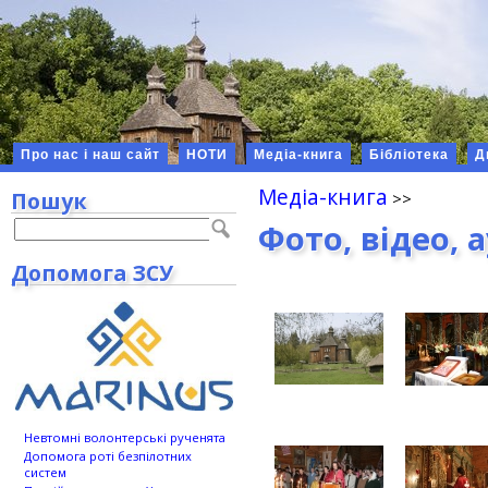
Про нас і наш сайт
НОТИ
Медіа-книга
Бібліотека
Д
Медіа-книга
Пошук
Фото, відео, 
Допомога ЗСУ
Невтомні волонтерські рученята
Допомога роті безпілотних
систем