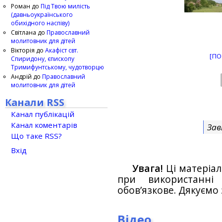
Роман
до
Під Твою милість
(давньоукраїнського
обихідного наспіву)
Світлана
до
Православний
молитовник для дітей
Вікторія
до
Акафіст свт.
[ПО
Спиридону, єпископу
Тримифунтському, чудотворцю
Андрій
до
Православний
молитовник для дітей
Канали RSS
Канал публікацій
Канал коментарів
Зав
Що таке RSS?
Вхід
Увага!
Ці матеріал
при використанн
обов’язкове. Дякуємо 
Відео