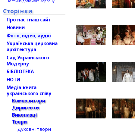
Постійна допомога Херсону
Сторінки
Про нас і наш сайт
Новини
Фото, відео, аудіо
Українська церковна
архітектура
Сад Українського
Модерну
БІБЛІОТЕКА
НОТИ
Медіа-книга
українського співу
Композитори
Диригенти
Виконавці
Твори
Духовні твори