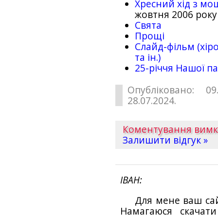
Хресний хід з мо
жовтня 2006 року
Свята
Прощі
Слайд-фільм (хіро
та ін.)
25-рiччя Нашої па
Опубліковано: 09
28.07.2024.
Коментування вим
Залишити відгук »
ІВАН
Для мене ваш са
Намагаюся скачат