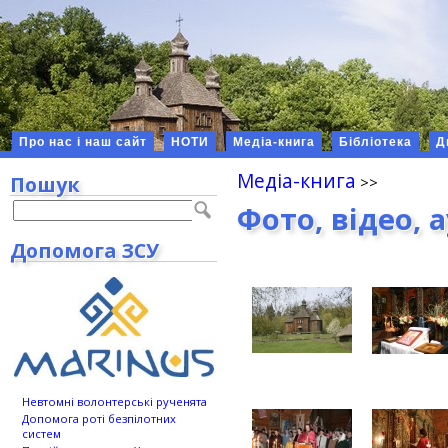
Про нас і наш сайт
НОТИ
Медіа-книга
Бібліотека
Д
Медіа-книга
Пошук
Фото, відео, 
Допомога ЗСУ
Невтомні волонтерські рученята
Допомога роті безпілотних
систем