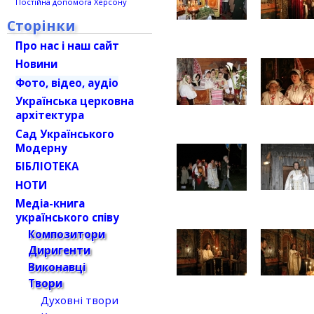
Постійна допомога Херсону
Сторінки
Про нас і наш сайт
Новини
Фото, відео, аудіо
Українська церковна
архітектура
Сад Українського
Модерну
БІБЛІОТЕКА
НОТИ
Медіа-книга
українського співу
Композитори
Диригенти
Виконавці
Твори
Духовні твори