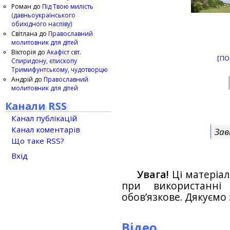
Роман
до
Під Твою милість
(давньоукраїнського
обихідного наспіву)
Світлана
до
Православний
молитовник для дітей
Вікторія
до
Акафіст свт.
[ПО
Спиридону, єпископу
Тримифунтському, чудотворцю
Андрій
до
Православний
молитовник для дітей
Канали RSS
Канал публікацій
Канал коментарів
Зав
Що таке RSS?
Вхід
Увага!
Ці матеріал
при використанн
обов’язкове. Дякуємо 
Відео