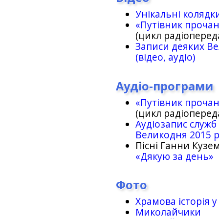
Унікальні колядк
«Путівник проча
(цикл радіоперед
Записи деяких Ве
(відео, аудіо)
Аудіо-програми
«Путівник проча
(цикл радіоперед
Аудіозапис служб
Великодня 2015 
Пісні Ганни Кузем
«Дякую за день»
Фото
Храмова історія у
Миколайчики