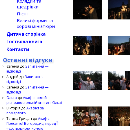
Колядки та
щедрівки
Пісні
Великі форми та
хорові мініатюри
Дитяча сторінка
Гостьова книга
Контакти
Останні відгуки
Євгенія
до
Запитання —
відповіді
Андрій
до
Запитання —
відповіді
Євгенія
до
Запитання —
відповіді
Ольга
до
Акафіст святій
рівноапостольній княгині Ользі
Вікторія
до
Акафіст за
померлого
Тетяна Грицан
до
Акафіст
Пресвятої Богородиці перед Її
чудотворною іконою