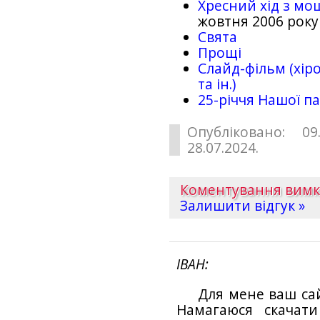
Хресний хід з мо
жовтня 2006 року
Свята
Прощі
Слайд-фільм (хіро
та ін.)
25-рiччя Нашої па
Опубліковано: 09
28.07.2024.
Коментування вим
Залишити відгук »
ІВАН
Для мене ваш са
Намагаюся скачат