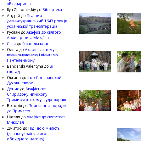
«Всецариця»
Ilya Zhitomirskiy
до
Бібліотека
Андрій
до
Псалтир
давньоукраїнський 1643 року (в
українській транслітерації)
Руслан
до
Акафіст до святого
Архистратига Михаїла
Лілія
до
Гостьова книга
Ольга
до
Акафіст святому
великомученику і цілителю
Пантелеймону
Benderski Valentyna
до
Зі
спогадів
Оксана
до
Ігор Соневицький.
Духовні твори
Денис
до
Акафіст свт.
Спиридону, єпископу
Тримифунтському, чудотворцю
Вікторія
до
Пояснення, поради
до Причастя
Наталя
до
Акафіст до святителя
Миколая
Дмитро
до
Під Твою милість
(давньоукраїнського
обихідного наспіву)