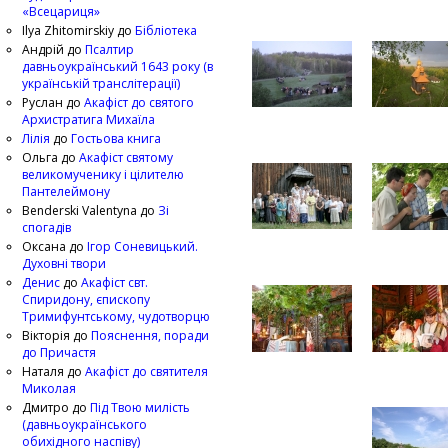
«Всецариця»
Ilya Zhitomirskiy
до
Бібліотека
Андрій
до
Псалтир
давньоукраїнський 1643 року (в
українській транслітерації)
Руслан
до
Акафіст до святого
Архистратига Михаїла
Лілія
до
Гостьова книга
Ольга
до
Акафіст святому
великомученику і цілителю
Пантелеймону
Benderski Valentyna
до
Зі
спогадів
Оксана
до
Ігор Соневицький.
Духовні твори
Денис
до
Акафіст свт.
Спиридону, єпископу
Тримифунтському, чудотворцю
Вікторія
до
Пояснення, поради
до Причастя
Наталя
до
Акафіст до святителя
Миколая
Дмитро
до
Під Твою милість
(давньоукраїнського
обихідного наспіву)