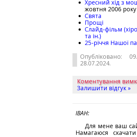
Хресний хід з мо
жовтня 2006 року
Свята
Прощі
Слайд-фільм (хіро
та ін.)
25-рiччя Нашої па
Опубліковано: 09
28.07.2024.
Коментування вим
Залишити відгук »
ІВАН
Для мене ваш са
Намагаюся скачат