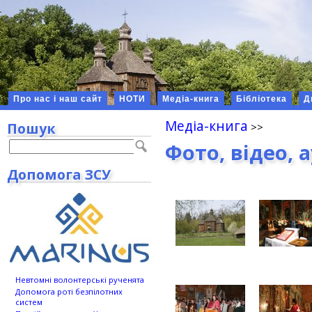
Про нас і наш сайт
НОТИ
Медіа-книга
Бібліотека
Д
Медіа-книга
Пошук
Фото, відео, 
Допомога ЗСУ
Невтомні волонтерські рученята
Допомога роті безпілотних
систем