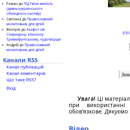
Роман
до
Під Твою милість
(давньоукраїнського
обихідного наспіву)
Світлана
до
Православний
молитовник для дітей
Вікторія
до
Акафіст свт.
[ПО
Спиридону, єпископу
Тримифунтському, чудотворцю
Андрій
до
Православний
молитовник для дітей
Канали RSS
Канал публікацій
Канал коментарів
Зав
Що таке RSS?
Вхід
Увага!
Ці матеріал
при використанн
обов’язкове. Дякуємо 
Відео