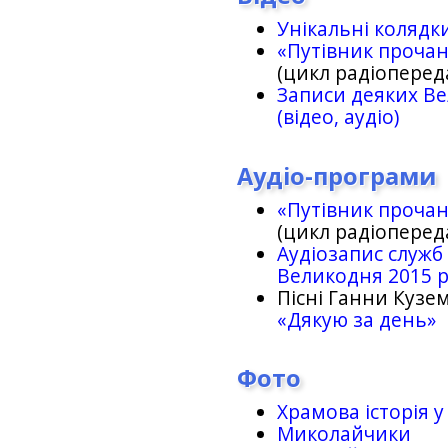
Унікальні колядк
«Путівник проча
(цикл радіоперед
Записи деяких Ве
(відео, аудіо)
Аудіо-програми
«Путівник проча
(цикл радіоперед
Аудіозапис служб
Великодня 2015 
Пісні Ганни Кузем
«Дякую за день»
Фото
Храмова історія у
Миколайчики