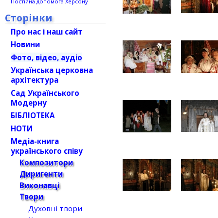
Постійна допомога Херсону
Сторінки
Про нас і наш сайт
Новини
Фото, відео, аудіо
Українська церковна
архітектура
Сад Українського
Модерну
БІБЛІОТЕКА
НОТИ
Медіа-книга
українського співу
Композитори
Диригенти
Виконавці
Твори
Духовні твори