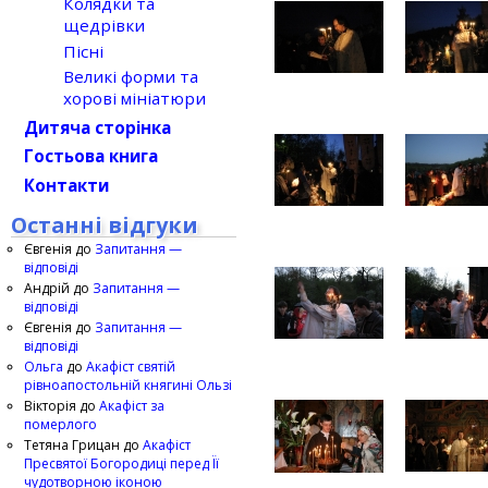
Колядки та
щедрівки
Пісні
Великі форми та
хорові мініатюри
Дитяча сторінка
Гостьова книга
Контакти
Останні відгуки
Євгенія
до
Запитання —
відповіді
Андрій
до
Запитання —
відповіді
Євгенія
до
Запитання —
відповіді
Ольга
до
Акафіст святій
рівноапостольній княгині Ользі
Вікторія
до
Акафіст за
померлого
Тетяна Грицан
до
Акафіст
Пресвятої Богородиці перед Її
чудотворною іконою