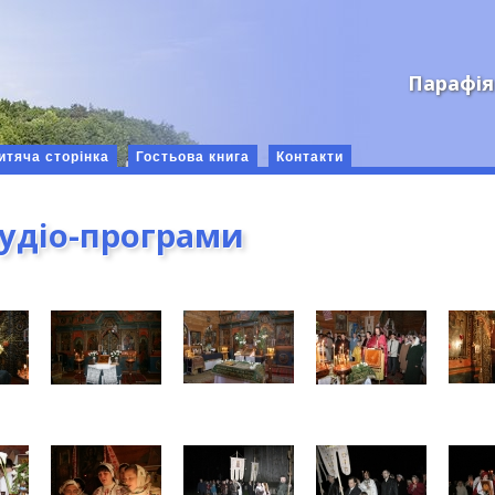
Парафія
итяча сторінка
Гостьова книга
Контакти
аудіо-програми