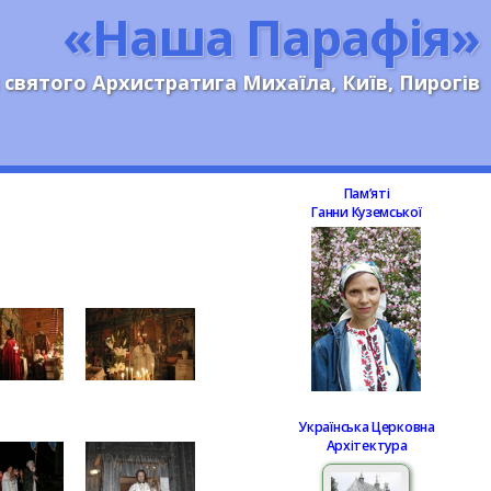
«Наша Парафія»
 святого Архистратига Михаїла, Київ, Пирогів
Памʼяті
Ганни Куземської
Українська Церковна
Архітектура