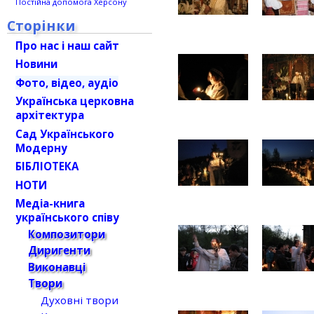
Постійна допомога Херсону
Сторінки
Про нас і наш сайт
Новини
Фото, відео, аудіо
Українська церковна
архітектура
Сад Українського
Модерну
БІБЛІОТЕКА
НОТИ
Медіа-книга
українського співу
Композитори
Диригенти
Виконавці
Твори
Духовні твори