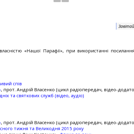
Завітай
власністю «Нашої Парафії», при використанні посилання
ивий спів
»
, прот. Андрій Власенко (цикл радіопередач, відео-додато
ніх та святкових служб (відео, аудіо)
»
, прот. Андрій Власенко (цикл радіопередач, відео-додато
асного тижня та Великодня 2015 року