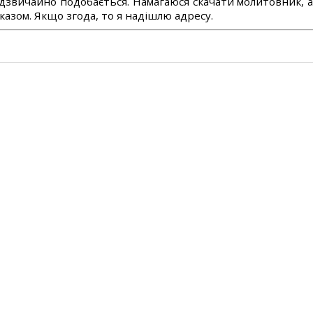
дзвичайно подобається. Намагаюся скачати молитовник, 
азом. Якщо згода, то я надішлю адресу.