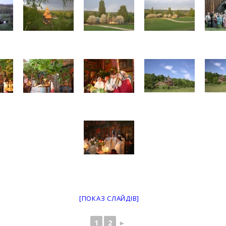
[ПОКАЗ СЛАЙДІВ]
1
2
►