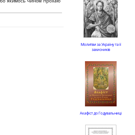
або якимось чином прохаю
Молитви за Україну та її
захисників
Акафіст до Годувальниці