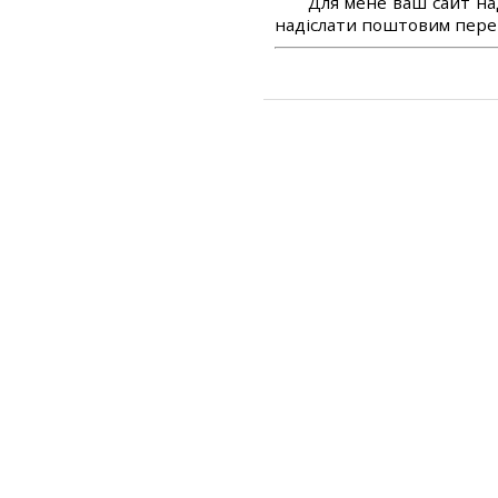
Для мене ваш сайт на
надіслати поштовим перек