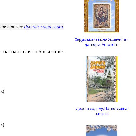
те в розділ
Про нас і наш сайт
Херувимська пісня України та її
діаспори. Антологія
 на наш сайт обов’язкове.
к)
Дорога додому. Православна
читанка
к)