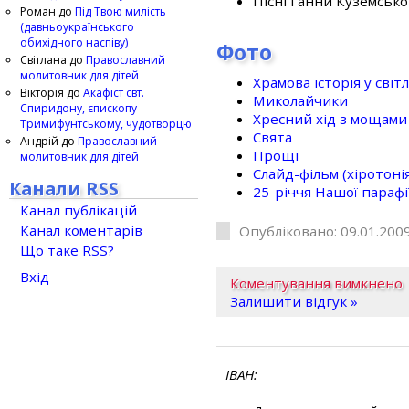
Пісні Ганни Куземсько
Роман
до
Під Твою милість
(давньоукраїнського
обихідного наспіву)
Фото
Світлана
до
Православний
молитовник для дітей
Храмова історія у світ
Вікторія
до
Акафіст свт.
Миколайчики
Спиридону, єпископу
Хресний хід з мощами 
Тримифунтському, чудотворцю
Свята
Андрій
до
Православний
Прощі
молитовник для дітей
Слайд-фільм (хіротонія 
Канали RSS
25-рiччя Нашої парафi
Канал публікацій
Канал коментарів
Опубліковано: 09.01.2009
Що таке RSS?
Вхід
Коментування вимкнено
Залишити відгук »
ІВАН