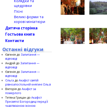
Колядки та
щедрівки
Пісні
Великі форми та
хорові мініатюри
Дитяча сторінка
Гостьова книга
Контакти
Останні відгуки
Євгенія
до
Запитання —
відповіді
Андрій
до
Запитання —
відповіді
Євгенія
до
Запитання —
відповіді
Ольга
до
Акафіст святій
рівноапостольній княгині Ользі
Вікторія
до
Акафіст за
померлого
Тетяна Грицан
до
Акафіст
Пресвятої Богородиці перед Її
чудотворною іконою