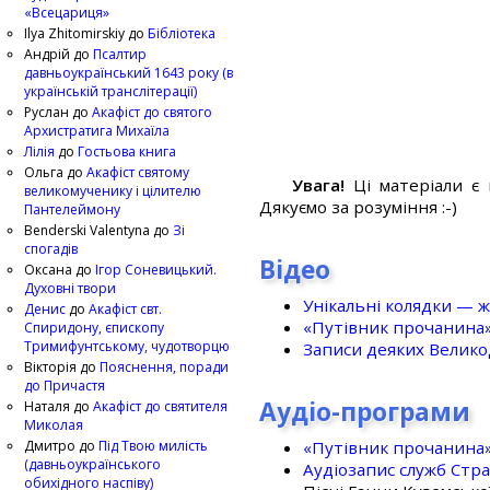
«Всецариця»
Ilya Zhitomirskiy
до
Бібліотека
Андрій
до
Псалтир
давньоукраїнський 1643 року (в
українській транслітерації)
Руслан
до
Акафіст до святого
Архистратига Михаїла
Лілія
до
Гостьова книга
Ольга
до
Акафіст святому
Увага!
Ці матеріали є 
великомученику і цілителю
Дякуємо за розуміння :-)
Пантелеймону
Benderski Valentyna
до
Зі
спогадів
Відео
Оксана
до
Ігор Соневицький.
Духовні твори
Унікальні колядки — ж
Денис
до
Акафіст свт.
«Путівник прочанина
Спиридону, єпископу
Тримифунтському, чудотворцю
Записи деяких Великод
Вікторія
до
Пояснення, поради
до Причастя
Аудіо-програми
Наталя
до
Акафіст до святителя
Миколая
«Путівник прочанина
Дмитро
до
Під Твою милість
(давньоукраїнського
Аудіозапис служб Стр
обихідного наспіву)