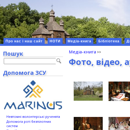
Про нас і наш сайт
НОТИ
Медіа-книга
Бібліотека
Д
Медіа-книга
Пошук
Фото, відео, 
Допомога ЗСУ
Невтомні волонтерські рученята
Допомога роті безпілотних
систем