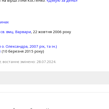
ї на вірші Ліни Костенко:
«Дякую за день»
линах
св. вмц. Варвари
, 22 жовтня 2006 року
о. Олександра, 2007 рік, та ін.)
ї
(10 березня 2015 року)
; востаннє змінено: 28.07.2024.