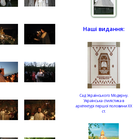
Наші видання:
Сад Українського Модерну.
Українська стилістика в
архітектурі першої половини ХХ
ст.