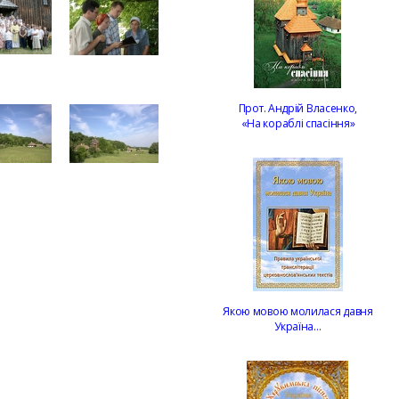
Прот. Андрій Власенко,
«На кораблі спасіння»
Якою мовою молилася давня
Україна…