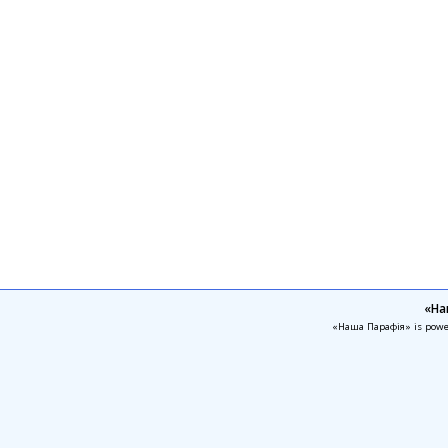
«На
«Наша Парафія» is pow