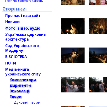
Постійна допомога Херсону
Сторінки
Про нас і наш сайт
Новини
Фото, відео, аудіо
Українська церковна
архітектура
Сад Українського
Модерну
БІБЛІОТЕКА
НОТИ
Медіа-книга
українського співу
Композитори
Диригенти
Виконавці
Твори
Духовні твори