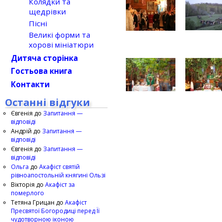
Колядки та
щедрівки
Пісні
Великі форми та
хорові мініатюри
Дитяча сторінка
Гостьова книга
Контакти
Останні відгуки
Євгенія
до
Запитання —
відповіді
Андрій
до
Запитання —
відповіді
Євгенія
до
Запитання —
відповіді
Ольга
до
Акафіст святій
рівноапостольній княгині Ользі
Вікторія
до
Акафіст за
померлого
Тетяна Грицан
до
Акафіст
Пресвятої Богородиці перед Її
чудотворною іконою