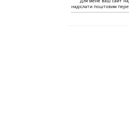
Для мене ваш сайт на
надіслати поштовим перек