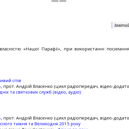
Завітай
власністю «Нашої Парафії», при використанні посилання
ивий спів
»
, прот. Андрій Власенко (цикл радіопередач, відео-додато
ніх та святкових служб (відео, аудіо)
»
, прот. Андрій Власенко (цикл радіопередач, відео-додато
асного тижня та Великодня 2015 року