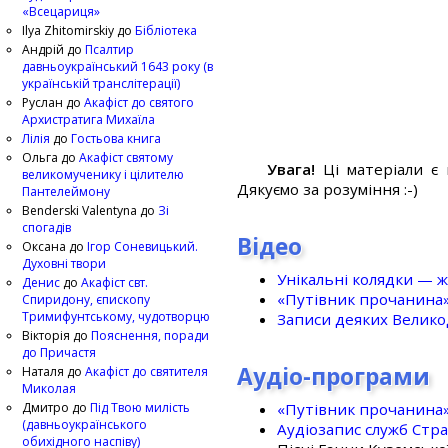
«Всецариця»
Ilya Zhitomirskiy
до
Бібліотека
Андрій
до
Псалтир
давньоукраїнський 1643 року (в
українській транслітерації)
Руслан
до
Акафіст до святого
Архистратига Михаїла
Лілія
до
Гостьова книга
Ольга
до
Акафіст святому
Увага!
Ці матеріали є 
великомученику і цілителю
Дякуємо за розуміння :-)
Пантелеймону
Benderski Valentyna
до
Зі
спогадів
Відео
Оксана
до
Ігор Соневицький.
Духовні твори
Унікальні колядки — ж
Денис
до
Акафіст свт.
«Путівник прочанина
Спиридону, єпископу
Тримифунтському, чудотворцю
Записи деяких Великод
Вікторія
до
Пояснення, поради
до Причастя
Аудіо-програми
Наталя
до
Акафіст до святителя
Миколая
«Путівник прочанина
Дмитро
до
Під Твою милість
(давньоукраїнського
Аудіозапис служб Стр
обихідного наспіву)