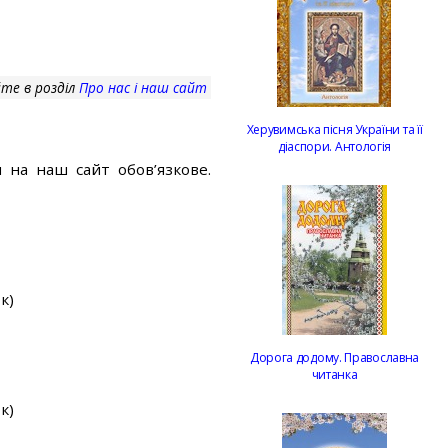
те в розділ
Про нас і наш сайт
Херувимська пісня України та її
діаспори. Антологія
 на наш сайт обов’язкове.
к)
Дорога додому. Православна
читанка
к)