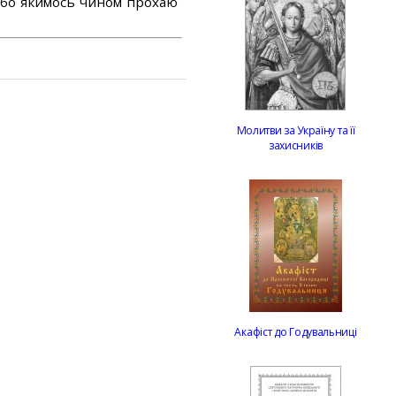
або якимось чином прохаю
Молитви за Україну та її
захисників
Акафіст до Годувальниці