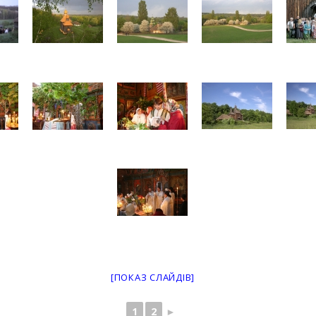
[ПОКАЗ СЛАЙДІВ]
1
2
►