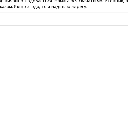
дзвичайно подобається. Намагаюся скачати молитовник, 
азом. Якщо згода, то я надішлю адресу.