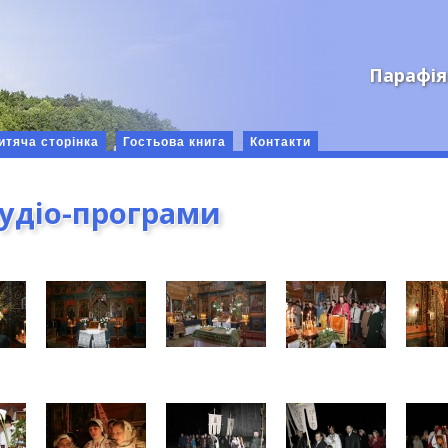
Парафія
итяча сторінка
Гостьова книга
Контакти
аудіо-програми