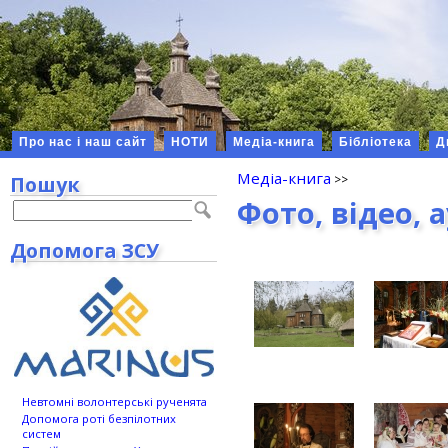
Про нас і наш сайт
НОТИ
Медіа-книга
Бібліотека
Д
Медіа-книга
Пошук
Фото, відео, 
Допомога ЗСУ
Невтомні волонтерські рученята
Допомога роті безпілотних
систем