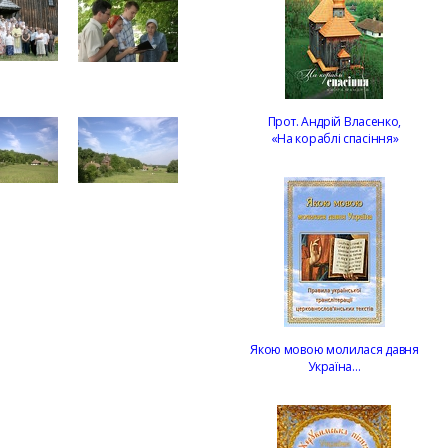
Прот. Андрій Власенко,
«На кораблі спасіння»
Якою мовою молилася давня
Україна…