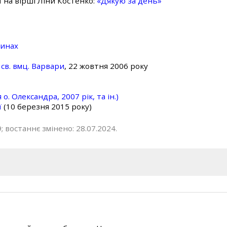
ї на вірші Ліни Костенко:
«Дякую за день»
линах
св. вмц. Варвари
, 22 жовтня 2006 року
о. Олександра, 2007 рік, та ін.)
ї
(10 березня 2015 року)
; востаннє змінено: 28.07.2024.