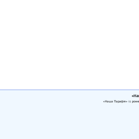
«На
«Наша Парафія» is pow