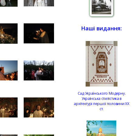
Наші видання:
Сад Українського Модерну.
Українська стилістика в
архітектурі першої половини ХХ
ст.