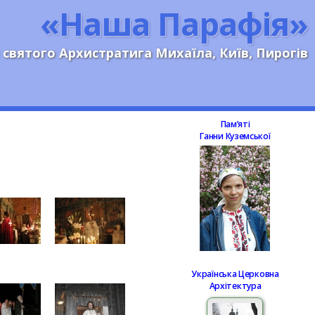
«Наша Парафія»
 святого Архистратига Михаїла, Київ, Пирогів
Памʼяті
Ганни Куземської
Українська Церковна
Архітектура