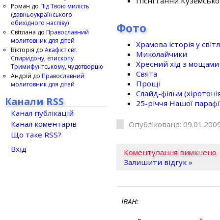
Пісні Ганни Куземсько
Роман
до
Під Твою милість
(давньоукраїнського
обихідного наспіву)
Фото
Світлана
до
Православний
молитовник для дітей
Храмова історія у світ
Вікторія
до
Акафіст свт.
Миколайчики
Спиридону, єпископу
Хресний хід з мощами 
Тримифунтському, чудотворцю
Свята
Андрій
до
Православний
Прощі
молитовник для дітей
Слайд-фільм (хіротонія 
Канали RSS
25-рiччя Нашої парафi
Канал публікацій
Канал коментарів
Опубліковано: 09.01.2009
Що таке RSS?
Вхід
Коментування вимкнено
Залишити відгук »
ІВАН