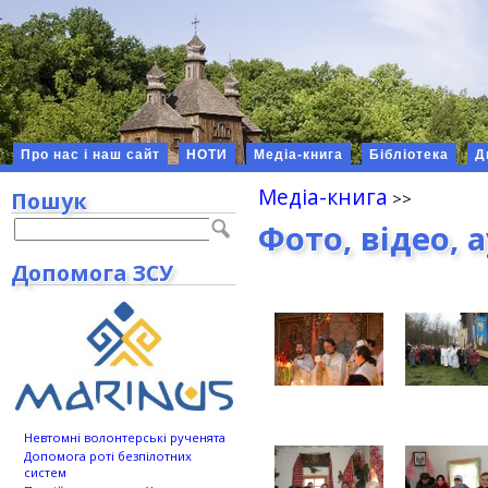
Про нас і наш сайт
НОТИ
Медіа-книга
Бібліотека
Д
Медіа-книга
Пошук
Фото, відео, 
Допомога ЗСУ
Невтомні волонтерські рученята
Допомога роті безпілотних
систем