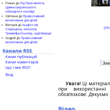
Роман
до
Під Твою милість
(давньоукраїнського
обихідного наспіву)
Світлана
до
Православний
молитовник для дітей
Вікторія
до
Акафіст свт.
[ПО
Спиридону, єпископу
Тримифунтському, чудотворцю
Андрій
до
Православний
молитовник для дітей
Канали RSS
Канал публікацій
Канал коментарів
Зав
Що таке RSS?
Вхід
Увага!
Ці матеріал
при використанн
обов’язкове. Дякуємо 
Відео