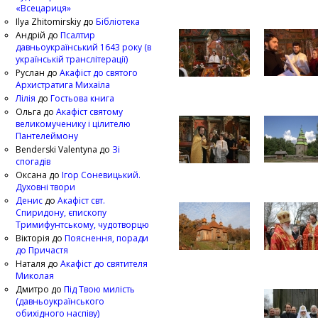
«Всецариця»
Ilya Zhitomirskiy
до
Бібліотека
Андрій
до
Псалтир
давньоукраїнський 1643 року (в
українській транслітерації)
Руслан
до
Акафіст до святого
Архистратига Михаїла
Лілія
до
Гостьова книга
Ольга
до
Акафіст святому
великомученику і цілителю
Пантелеймону
Benderski Valentyna
до
Зі
спогадів
Оксана
до
Ігор Соневицький.
Духовні твори
Денис
до
Акафіст свт.
Спиридону, єпископу
Тримифунтському, чудотворцю
Вікторія
до
Пояснення, поради
до Причастя
Наталя
до
Акафіст до святителя
Миколая
Дмитро
до
Під Твою милість
(давньоукраїнського
обихідного наспіву)