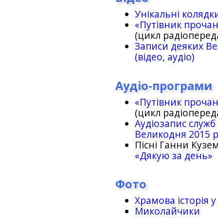
Унікальні колядк
«Путівник проча
(цикл радіоперед
Записи деяких Ве
(відео, аудіо)
Аудіо-програми
«Путівник проча
(цикл радіоперед
Аудіозапис служб
Великодня 2015 
Пісні Ганни Кузем
«Дякую за день»
Фото
Храмова історія у
Миколайчики