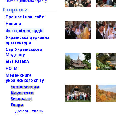
Постійна допомога Херсону
Сторінки
Про нас і наш сайт
Новини
Фото, відео, аудіо
Українська церковна
архітектура
Сад Українського
Модерну
БІБЛІОТЕКА
НОТИ
Медіа-книга
українського співу
Композитори
Диригенти
Виконавці
Твори
Духовні твори