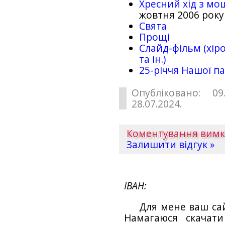
Хресний хід з мо
жовтня 2006 року
Свята
Прощі
Слайд-фільм (хіро
та ін.)
25-рiччя Нашої па
Опубліковано: 09
28.07.2024.
Коментування вим
Залишити відгук »
ІВАН
Для мене ваш са
Намагаюся скачат