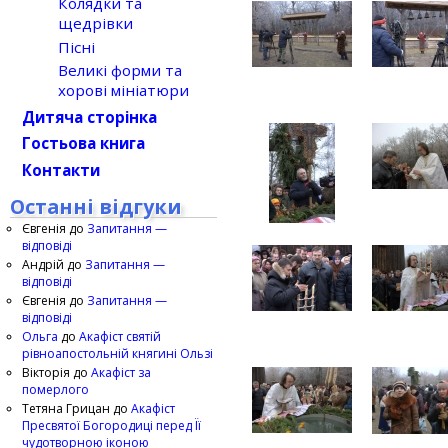
Колядки та
щедрівки
Пісні
Великі форми та
хорові мініатюри
Дитяча сторінка
Гостьова книга
Контакти
Останні відгуки
Євгенія
до
Запитання —
відповіді
Андрій
до
Запитання —
відповіді
Євгенія
до
Запитання —
відповіді
Ольга
до
Акафіст святій
рівноапостольній княгині Ользі
Вікторія
до
Акафіст за
померлого
Тетяна Грицан
до
Акафіст
Пресвятої Богородиці перед Її
чудотворною іконою