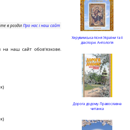
те в розділ
Про нас і наш сайт
Херувимська пісня України та її
діаспори. Антологія
 на наш сайт обов’язкове.
к)
Дорога додому. Православна
читанка
к)