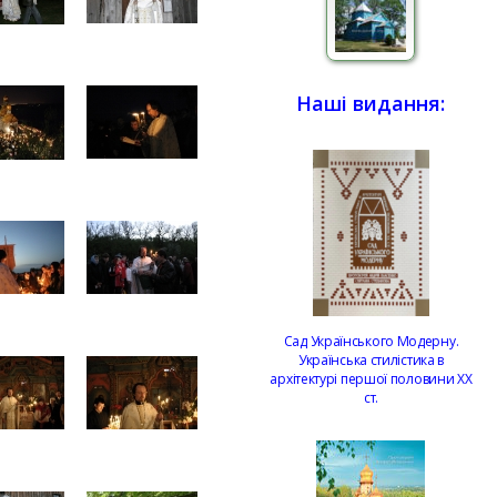
Наші видання:
Сад Українського Модерну.
Українська стилістика в
архітектурі першої половини ХХ
ст.