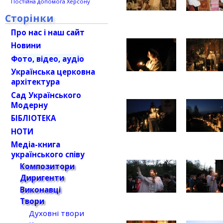
Постійна допомога Херсону
Сторінки
Про нас і наш сайт
Новини
Фото, відео, аудіо
Українська церковна
архітектура
Сад Українського
Модерну
БІБЛІОТЕКА
НОТИ
Медіа-книга
українського співу
Композитори
Диригенти
Виконавці
Твори
Духовні твори