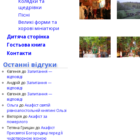
Колядки та
щедрівки
Пісні
Великі форми та
хорові мініатюри
Дитяча сторінка
Гостьова книга
Контакти
Останні відгуки
Євгенія
до
Запитання —
відповіді
Андрій
до
Запитання —
відповіді
Євгенія
до
Запитання —
відповіді
Ольга
до
Акафіст святій
рівноапостольній княгині Ользі
Вікторія
до
Акафіст за
померлого
Тетяна Грицан
до
Акафіст
Пресвятої Богородиці перед Її
чудотворною іконою