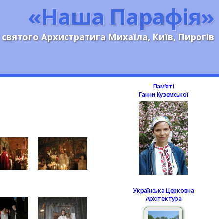
«Наша Парафія»
 святого Архистратига Михаїла, Київ, Пирогів
Памʼяті
Ганни Куземської
Українська Церковна
Архітектура