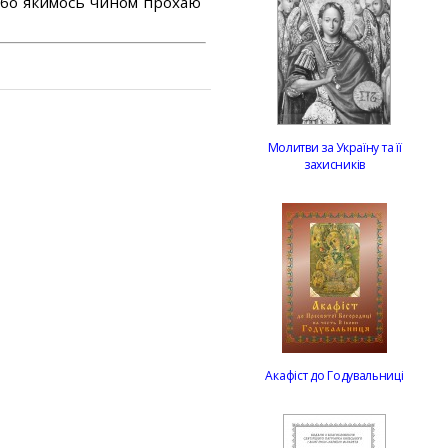
або якимось чином прохаю
Молитви за Україну та її
захисників
Акафіст до Годувальниці