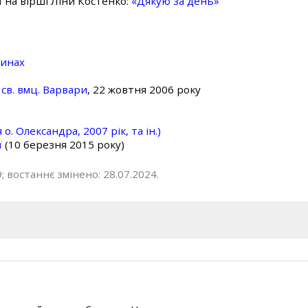
ї на вірші Ліни Костенко:
«Дякую за день»
линах
св. вмц. Варвари
, 22 жовтня 2006 року
о. Олександра, 2007 рік, та ін.)
ї
(10 березня 2015 року)
; востаннє змінено: 28.07.2024.