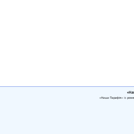
«На
«Наша Парафія» is pow