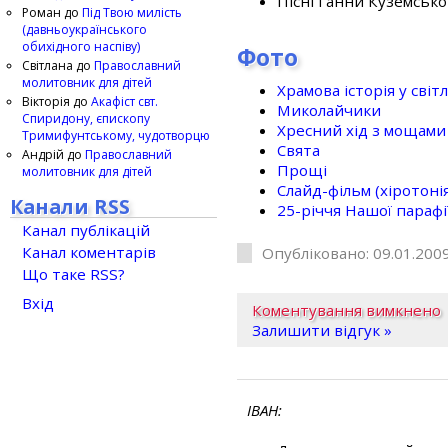
Пісні Ганни Куземсько
Роман
до
Під Твою милість
(давньоукраїнського
обихідного наспіву)
Фото
Світлана
до
Православний
молитовник для дітей
Храмова історія у світ
Вікторія
до
Акафіст свт.
Миколайчики
Спиридону, єпископу
Хресний хід з мощами 
Тримифунтському, чудотворцю
Свята
Андрій
до
Православний
Прощі
молитовник для дітей
Слайд-фільм (хіротонія 
Канали RSS
25-рiччя Нашої парафi
Канал публікацій
Канал коментарів
Опубліковано: 09.01.2009
Що таке RSS?
Вхід
Коментування вимкнено
Залишити відгук »
ІВАН