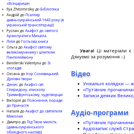
«Всецариця»
Ilya Zhitomirskiy
до
Бібліотека
Андрій
до
Псалтир
давньоукраїнський 1643 року (в
українській транслітерації)
Руслан
до
Акафіст до святого
Архистратига Михаїла
Лілія
до
Гостьова книга
Ольга
до
Акафіст святому
Увага!
Ці матеріали є 
великомученику і цілителю
Дякуємо за розуміння :-)
Пантелеймону
Benderski Valentyna
до
Зі
спогадів
Відео
Оксана
до
Ігор Соневицький.
Духовні твори
Унікальні колядки — ж
Денис
до
Акафіст свт.
«Путівник прочанина
Спиридону, єпископу
Тримифунтському, чудотворцю
Записи деяких Великод
Вікторія
до
Пояснення, поради
до Причастя
Аудіо-програми
Наталя
до
Акафіст до святителя
Миколая
«Путівник прочанина
Дмитро
до
Під Твою милість
(давньоукраїнського
Аудіозапис служб Стр
обихідного наспіву)