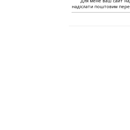
Для мене ваш сайт на
надіслати поштовим перек