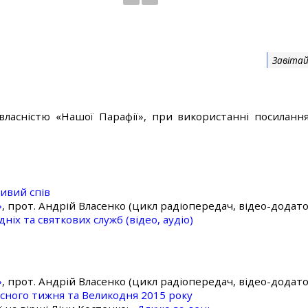
Завітай
власністю «Нашої Парафії», при використанні посилання
ивий спів
»
, прот. Андрій Власенко (цикл радіопередач, відео-додато
ніх та святкових служб (відео, аудіо)
»
, прот. Андрій Власенко (цикл радіопередач, відео-додато
асного тижня та Великодня 2015 року