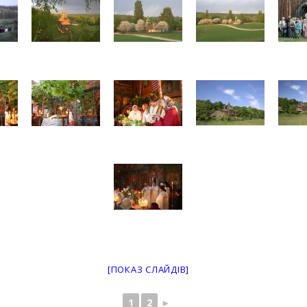
[ПОКАЗ СЛАЙДІВ]
1
2
►