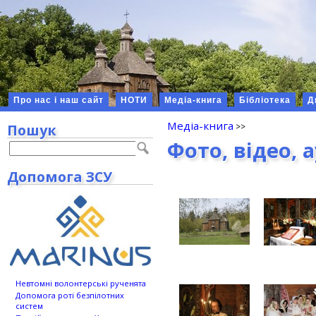
Про нас і наш сайт
НОТИ
Медіа-книга
Бібліотека
Д
Медіа-книга
Пошук
Фото, відео, 
Допомога ЗСУ
Невтомні волонтерські рученята
Допомога роті безпілотних
систем