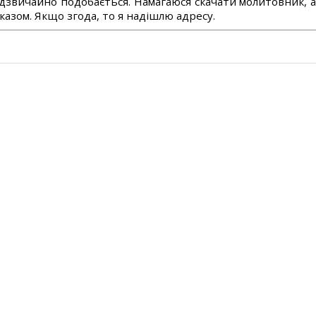
дзвичайно подобається. Намагаюся скачати молитовник, 
азом. Якщо згода, то я надішлю адресу.