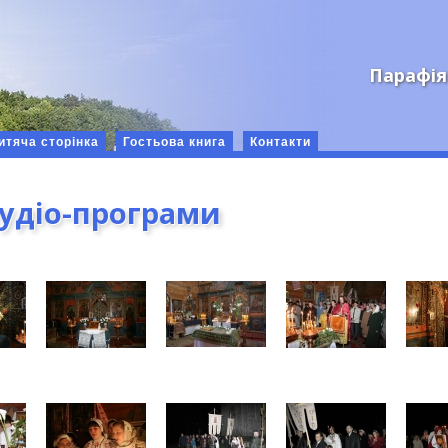
Парафія
итяча сторінка
Гостьова книга
Контакти
аудіо-програми