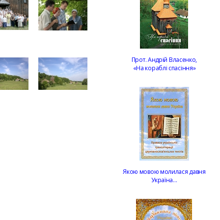
Прот. Андрій Власенко,
«На кораблі спасіння»
Якою мовою молилася давня
Україна…