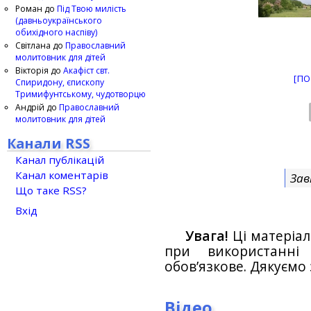
Роман
до
Під Твою милість
(давньоукраїнського
обихідного наспіву)
Світлана
до
Православний
молитовник для дітей
Вікторія
до
Акафіст свт.
[ПО
Спиридону, єпископу
Тримифунтському, чудотворцю
Андрій
до
Православний
молитовник для дітей
Канали RSS
Канал публікацій
Канал коментарів
Зав
Що таке RSS?
Вхід
Увага!
Ці матеріал
при використанн
обов’язкове. Дякуємо 
Відео