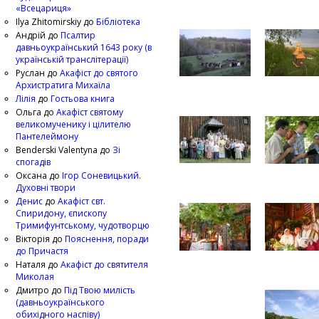
«Всецариця»
Ilya Zhitomirskiy
до
Бібліотека
Андрій
до
Псалтир
давньоукраїнський 1643 року (в
українській транслітерації)
Руслан
до
Акафіст до святого
Архистратига Михаїла
Лілія
до
Гостьова книга
Ольга
до
Акафіст святому
великомученику і цілителю
Пантелеймону
Benderski Valentyna
до
Зі
спогадів
Оксана
до
Ігор Соневицький.
Духовні твори
Денис
до
Акафіст свт.
Спиридону, єпископу
Тримифунтському, чудотворцю
Вікторія
до
Пояснення, поради
до Причастя
Наталя
до
Акафіст до святителя
Миколая
Дмитро
до
Під Твою милість
(давньоукраїнського
обихідного наспіву)