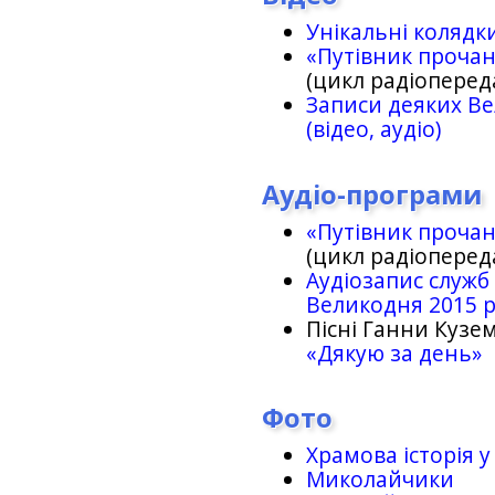
Унікальні колядк
«Путівник проча
(цикл радіоперед
Записи деяких Ве
(відео, аудіо)
Аудіо-програми
«Путівник проча
(цикл радіоперед
Аудіозапис служб
Великодня 2015 
Пісні Ганни Кузем
«Дякую за день»
Фото
Храмова історія у
Миколайчики