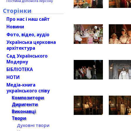
Постійна допомога Херсону
Сторінки
Про нас і наш сайт
Новини
Фото, відео, аудіо
Українська церковна
архітектура
Сад Українського
Модерну
БІБЛІОТЕКА
НОТИ
Медіа-книга
українського співу
Композитори
Диригенти
Виконавці
Твори
Духовні твори