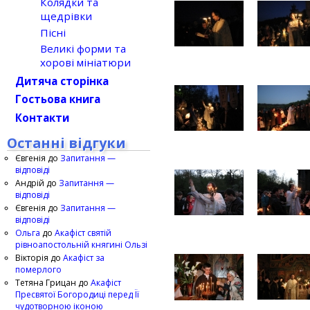
Колядки та
щедрівки
Пісні
Великі форми та
хорові мініатюри
Дитяча сторінка
Гостьова книга
Контакти
Останні відгуки
Євгенія
до
Запитання —
відповіді
Андрій
до
Запитання —
відповіді
Євгенія
до
Запитання —
відповіді
Ольга
до
Акафіст святій
рівноапостольній княгині Ользі
Вікторія
до
Акафіст за
померлого
Тетяна Грицан
до
Акафіст
Пресвятої Богородиці перед Її
чудотворною іконою