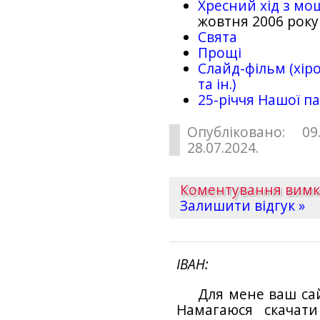
Хресний хід з мо
жовтня 2006 року
Свята
Прощі
Слайд-фільм (хіро
та ін.)
25-рiччя Нашої па
Опубліковано: 09
28.07.2024.
Коментування вим
Залишити відгук »
ІВАН
Для мене ваш са
Намагаюся скачат