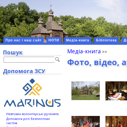
Про нас і наш сайт
НОТИ
Медіа-книга
Бібліотека
Д
Медіа-книга
Пошук
Фото, відео, 
Допомога ЗСУ
Невтомні волонтерські рученята
Допомога роті безпілотних
систем