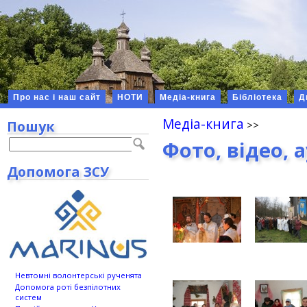
Про нас і наш сайт
НОТИ
Медіа-книга
Бібліотека
Д
Медіа-книга
Пошук
Фото, відео, 
Допомога ЗСУ
Невтомні волонтерські рученята
Допомога роті безпілотних
систем