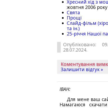
Хресний хід з мо
жовтня 2006 року
Свята
Прощі
Слайд-фільм (хіро
та ін.)
25-рiччя Нашої па
Опубліковано: 09
28.07.2024.
Коментування вим
Залишити відгук »
ІВАН
Для мене ваш са
Намагаюся скачат