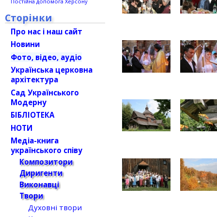
Постійна допомога Херсону
Сторінки
Про нас і наш сайт
Новини
Фото, відео, аудіо
Українська церковна
архітектура
Сад Українського
Модерну
БІБЛІОТЕКА
НОТИ
Медіа-книга
українського співу
Композитори
Диригенти
Виконавці
Твори
Духовні твори