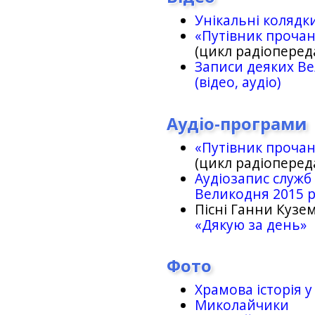
Унікальні колядк
«Путівник проча
(цикл радіоперед
Записи деяких Ве
(відео, аудіо)
Аудіо-програми
«Путівник проча
(цикл радіоперед
Аудіозапис служб
Великодня 2015 
Пісні Ганни Кузем
«Дякую за день»
Фото
Храмова історія у
Миколайчики