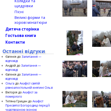
Колядки та
щедрівки
Пісні
Великі форми та
хорові мініатюри
Дитяча сторінка
Гостьова книга
Контакти
Останні відгуки
Євгенія
до
Запитання —
відповіді
Андрій
до
Запитання —
відповіді
Євгенія
до
Запитання —
відповіді
Ольга
до
Акафіст святій
рівноапостольній княгині Ользі
Вікторія
до
Акафіст за
померлого
Тетяна Грицан
до
Акафіст
Пресвятої Богородиці перед Її
чудотворною іконою