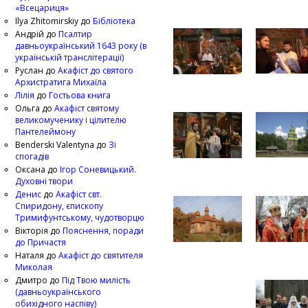
«Всецариця»
Ilya Zhitomirskiy
до
Бібліотека
Андрій
до
Псалтир
давньоукраїнський 1643 року (в
українській транслітерації)
Руслан
до
Акафіст до святого
Архистратига Михаїла
Лілія
до
Гостьова книга
Ольга
до
Акафіст святому
великомученику і цілителю
Пантелеймону
Benderski Valentyna
до
Зі
спогадів
Оксана
до
Ігор Соневицький.
Духовні твори
Денис
до
Акафіст свт.
Спиридону, єпископу
Тримифунтському, чудотворцю
Вікторія
до
Пояснення, поради
до Причастя
Наталя
до
Акафіст до святителя
Миколая
Дмитро
до
Під Твою милість
(давньоукраїнського
обихідного наспіву)