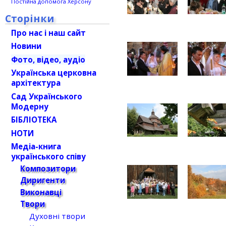
Постійна допомога Херсону
Сторінки
Про нас і наш сайт
Новини
Фото, відео, аудіо
Українська церковна
архітектура
Сад Українського
Модерну
БІБЛІОТЕКА
НОТИ
Медіа-книга
українського співу
Композитори
Диригенти
Виконавці
Твори
Духовні твори