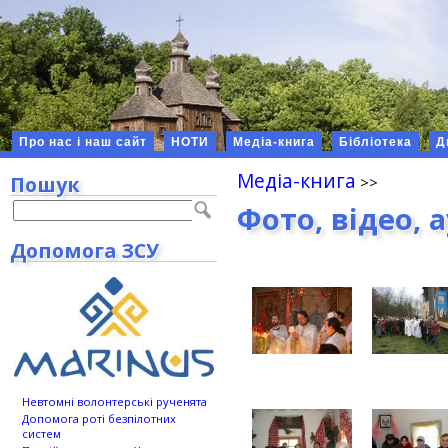
Про нас і наш сайт
НОТИ
Медіа-книга
Бібліотека
Д
Медіа-книга
Пошук
Фото, відео, 
Допомога ЗСУ
Невтомні волонтерські рученята
Допомога роті безпілотних
систем