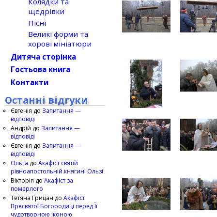
Колядки та
щедрівки
Пісні
Великі форми та
хорові мініатюри
Дитяча сторінка
Гостьова книга
Контакти
Останні відгуки
Євгенія
до
Запитання —
відповіді
Андрій
до
Запитання —
відповіді
Євгенія
до
Запитання —
відповіді
Ольга
до
Акафіст святій
рівноапостольній княгині Ользі
Вікторія
до
Акафіст за
померлого
Тетяна Грицан
до
Акафіст
Пресвятої Богородиці перед Її
чудотворною іконою