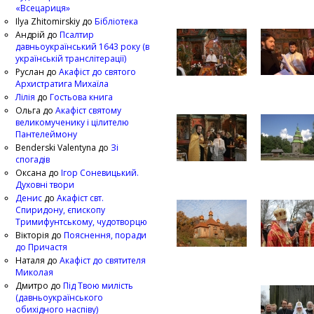
«Всецариця»
Ilya Zhitomirskiy
до
Бібліотека
Андрій
до
Псалтир
давньоукраїнський 1643 року (в
українській транслітерації)
Руслан
до
Акафіст до святого
Архистратига Михаїла
Лілія
до
Гостьова книга
Ольга
до
Акафіст святому
великомученику і цілителю
Пантелеймону
Benderski Valentyna
до
Зі
спогадів
Оксана
до
Ігор Соневицький.
Духовні твори
Денис
до
Акафіст свт.
Спиридону, єпископу
Тримифунтському, чудотворцю
Вікторія
до
Пояснення, поради
до Причастя
Наталя
до
Акафіст до святителя
Миколая
Дмитро
до
Під Твою милість
(давньоукраїнського
обихідного наспіву)