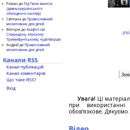
Роман
до
Під Твою милість
(давньоукраїнського
обихідного наспіву)
Світлана
до
Православний
молитовник для дітей
Вікторія
до
Акафіст свт.
[ПО
Спиридону, єпископу
Тримифунтському, чудотворцю
Андрій
до
Православний
молитовник для дітей
Канали RSS
Канал публікацій
Канал коментарів
Зав
Що таке RSS?
Вхід
Увага!
Ці матеріал
при використанн
обов’язкове. Дякуємо 
Відео