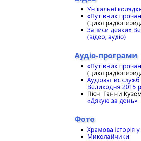
Унікальні колядк
«Путівник проча
(цикл радіоперед
Записи деяких Ве
(відео, аудіо)
Аудіо-програми
«Путівник проча
(цикл радіоперед
Аудіозапис служб
Великодня 2015 
Пісні Ганни Кузем
«Дякую за день»
Фото
Храмова історія у
Миколайчики