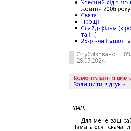
Хресний хід з мо
жовтня 2006 року
Свята
Прощі
Слайд-фільм (хіро
та ін.)
25-рiччя Нашої па
Опубліковано: 09
28.07.2024.
Коментування вим
Залишити відгук »
ІВАН
Для мене ваш са
Намагаюся скачат