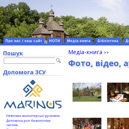
Про нас і наш сайт
НОТИ
Медіа-книга
Бібліотека
Д
Медіа-книга
Пошук
Фото, відео, 
Допомога ЗСУ
Невтомні волонтерські рученята
Допомога роті безпілотних
систем