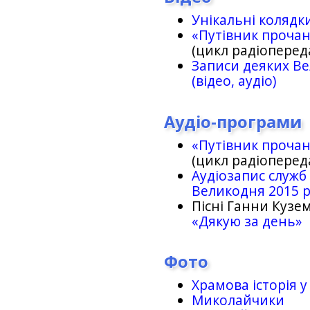
Унікальні колядк
«Путівник проча
(цикл радіоперед
Записи деяких Ве
(відео, аудіо)
Аудіо-програми
«Путівник проча
(цикл радіоперед
Аудіозапис служб
Великодня 2015 
Пісні Ганни Кузем
«Дякую за день»
Фото
Храмова історія у
Миколайчики