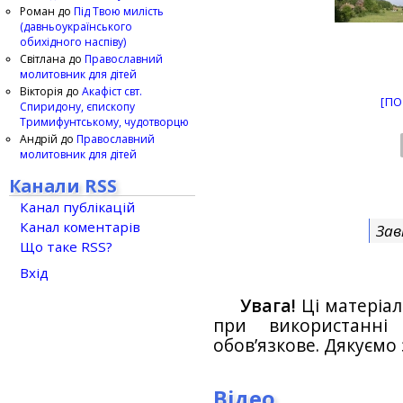
Роман
до
Під Твою милість
(давньоукраїнського
обихідного наспіву)
Світлана
до
Православний
молитовник для дітей
Вікторія
до
Акафіст свт.
[ПО
Спиридону, єпископу
Тримифунтському, чудотворцю
Андрій
до
Православний
молитовник для дітей
Канали RSS
Канал публікацій
Канал коментарів
Зав
Що таке RSS?
Вхід
Увага!
Ці матеріал
при використанн
обов’язкове. Дякуємо 
Відео