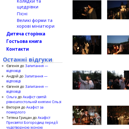
Колядки та
щедрівки
Пісні
Великі форми та
хорові мініатюри
Дитяча сторінка
Гостьова книга
Контакти
Останні відгуки
Євгенія
до
Запитання —
відповіді
Андрій
до
Запитання —
відповіді
Євгенія
до
Запитання —
відповіді
Ольга
до
Акафіст святій
рівноапостольній княгині Ользі
Вікторія
до
Акафіст за
померлого
Тетяна Грицан
до
Акафіст
Пресвятої Богородиці перед Її
чудотворною іконою