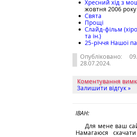
Хресний хід з мо
жовтня 2006 року
Свята
Прощі
Слайд-фільм (хіро
та ін.)
25-рiччя Нашої па
Опубліковано: 09
28.07.2024.
Коментування вим
Залишити відгук »
ІВАН
Для мене ваш са
Намагаюся скачат