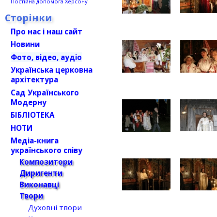
Постійна допомога Херсону
Сторінки
Про нас і наш сайт
Новини
Фото, відео, аудіо
Українська церковна
архітектура
Сад Українського
Модерну
БІБЛІОТЕКА
НОТИ
Медіа-книга
українського співу
Композитори
Диригенти
Виконавці
Твори
Духовні твори