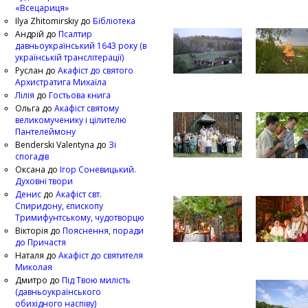
«Всецариця»
Ilya Zhitomirskiy
до
Бібліотека
Андрій
до
Псалтир
давньоукраїнський 1643 року (в
українській транслітерації)
Руслан
до
Акафіст до святого
Архистратига Михаїла
Лілія
до
Гостьова книга
Ольга
до
Акафіст святому
великомученику і цілителю
Пантелеймону
Benderski Valentyna
до
Зі
спогадів
Оксана
до
Ігор Соневицький.
Духовні твори
Денис
до
Акафіст свт.
Спиридону, єпископу
Тримифунтському, чудотворцю
Вікторія
до
Пояснення, поради
до Причастя
Наталя
до
Акафіст до святителя
Миколая
Дмитро
до
Під Твою милість
(давньоукраїнського
обихідного наспіву)