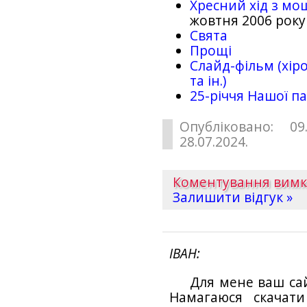
Хресний хід з мо
жовтня 2006 року
Свята
Прощі
Слайд-фільм (хіро
та ін.)
25-рiччя Нашої па
Опубліковано: 09
28.07.2024.
Коментування вим
Залишити відгук »
ІВАН
Для мене ваш са
Намагаюся скачат