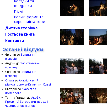
Колядки та
щедрівки
Пісні
Великі форми та
хорові мініатюри
Дитяча сторінка
Гостьова книга
Контакти
Останні відгуки
Євгенія
до
Запитання —
відповіді
Андрій
до
Запитання —
відповіді
Євгенія
до
Запитання —
відповіді
Ольга
до
Акафіст святій
рівноапостольній княгині Ользі
Вікторія
до
Акафіст за
померлого
Тетяна Грицан
до
Акафіст
Пресвятої Богородиці перед Її
чудотворною іконою