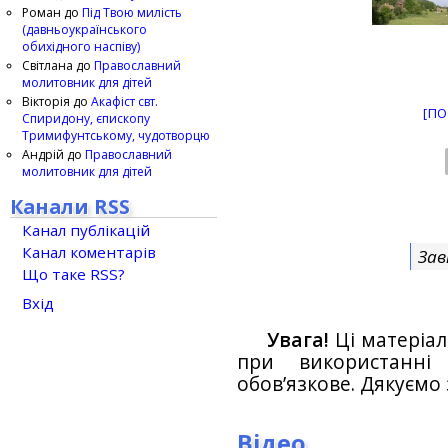
Роман
до
Під Твою милість
(давньоукраїнського
обихідного наспіву)
Світлана
до
Православний
молитовник для дітей
Вікторія
до
Акафіст свт.
[ПО
Спиридону, єпископу
Тримифунтському, чудотворцю
Андрій
до
Православний
молитовник для дітей
Канали RSS
Канал публікацій
Канал коментарів
Зав
Що таке RSS?
Вхід
Увага!
Ці матеріал
при використанн
обов’язкове. Дякуємо 
Відео