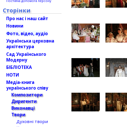
Постійна допомога Херсону
Сторінки
Про нас і наш сайт
Новини
Фото, відео, аудіо
Українська церковна
архітектура
Сад Українського
Модерну
БІБЛІОТЕКА
НОТИ
Медіа-книга
українського співу
Композитори
Диригенти
Виконавці
Твори
Духовні твори