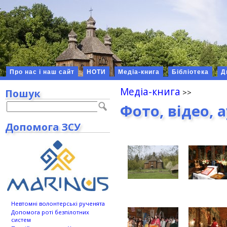
Про нас і наш сайт
НОТИ
Медіа-книга
Бібліотека
Д
Медіа-книга
Пошук
Фото, відео, 
Допомога ЗСУ
Невтомні волонтерські рученята
Допомога роті безпілотних
систем