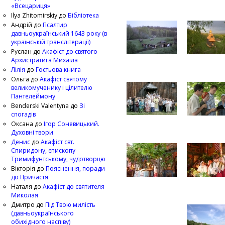
«Всецариця»
Ilya Zhitomirskiy
до
Бібліотека
Андрій
до
Псалтир
давньоукраїнський 1643 року (в
українській транслітерації)
Руслан
до
Акафіст до святого
Архистратига Михаїла
Лілія
до
Гостьова книга
Ольга
до
Акафіст святому
великомученику і цілителю
Пантелеймону
Benderski Valentyna
до
Зі
спогадів
Оксана
до
Ігор Соневицький.
Духовні твори
Денис
до
Акафіст свт.
Спиридону, єпископу
Тримифунтському, чудотворцю
Вікторія
до
Пояснення, поради
до Причастя
Наталя
до
Акафіст до святителя
Миколая
Дмитро
до
Під Твою милість
(давньоукраїнського
обихідного наспіву)