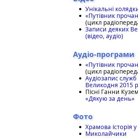
Унікальні колядк
«Путівник проча
(цикл радіоперед
Записи деяких Ве
(відео, аудіо)
Аудіо-програми
«Путівник проча
(цикл радіоперед
Аудіозапис служб
Великодня 2015 
Пісні Ганни Кузем
«Дякую за день»
Фото
Храмова історія у
Миколайчики