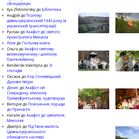
«Всецариця»
Ilya Zhitomirskiy
до
Бібліотека
Андрій
до
Псалтир
давньоукраїнський 1643 року (в
українській транслітерації)
Руслан
до
Акафіст до святого
Архистратига Михаїла
Лілія
до
Гостьова книга
Ольга
до
Акафіст святому
великомученику і цілителю
Пантелеймону
Benderski Valentyna
до
Зі
спогадів
Оксана
до
Ігор Соневицький.
Духовні твори
Денис
до
Акафіст свт.
Спиридону, єпископу
Тримифунтському, чудотворцю
Вікторія
до
Пояснення, поради
до Причастя
Наталя
до
Акафіст до святителя
Миколая
Дмитро
до
Під Твою милість
(давньоукраїнського
обихідного наспіву)