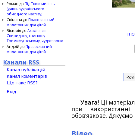
Роман
до
Під Твою милість
(давньоукраїнського
обихідного наспіву)
Світлана
до
Православний
молитовник для дітей
Вікторія
до
Акафіст свт.
[ПО
Спиридону, єпископу
Тримифунтському, чудотворцю
Андрій
до
Православний
молитовник для дітей
Канали RSS
Канал публікацій
Канал коментарів
Зав
Що таке RSS?
Вхід
Увага!
Ці матеріал
при використанн
обов’язкове. Дякуємо 
Відео