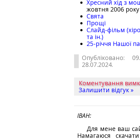
Хресний хід з мо
жовтня 2006 року
Свята
Прощі
Слайд-фільм (хіро
та ін.)
25-рiччя Нашої па
Опубліковано: 09
28.07.2024.
Коментування вим
Залишити відгук »
ІВАН
Для мене ваш са
Намагаюся скачат