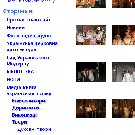
Постійна допомога Херсону
Сторінки
Про нас і наш сайт
Новини
Фото, відео, аудіо
Українська церковна
архітектура
Сад Українського
Модерну
БІБЛІОТЕКА
НОТИ
Медіа-книга
українського співу
Композитори
Диригенти
Виконавці
Твори
Духовні твори