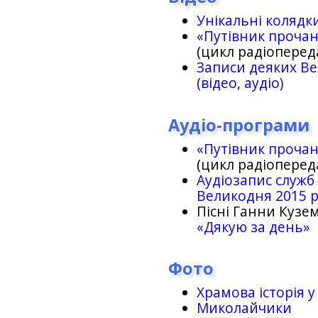
Унікальні колядк
«Путівник проча
(цикл радіоперед
Записи деяких Ве
(відео, аудіо)
Аудіо-програми
«Путівник проча
(цикл радіоперед
Аудіозапис служб
Великодня 2015 
Пісні Ганни Кузем
«Дякую за день»
Фото
Храмова історія у
Миколайчики