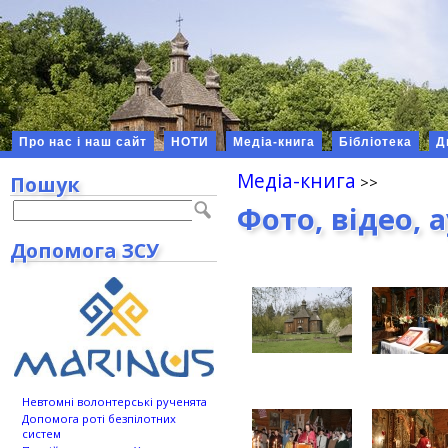
Про нас і наш сайт
НОТИ
Медіа-книга
Бібліотека
Д
Медіа-книга
Пошук
Фото, відео, 
Допомога ЗСУ
Невтомні волонтерські рученята
Допомога роті безпілотних
систем