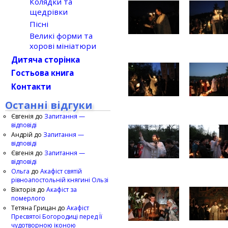
Колядки та
щедрівки
Пісні
Великі форми та
хорові мініатюри
Дитяча сторінка
Гостьова книга
Контакти
Останні відгуки
Євгенія
до
Запитання —
відповіді
Андрій
до
Запитання —
відповіді
Євгенія
до
Запитання —
відповіді
Ольга
до
Акафіст святій
рівноапостольній княгині Ользі
Вікторія
до
Акафіст за
померлого
Тетяна Грицан
до
Акафіст
Пресвятої Богородиці перед Її
чудотворною іконою