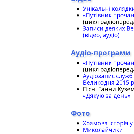
Унікальні колядк
«Путівник проча
(цикл радіоперед
Записи деяких Ве
(відео, аудіо)
Аудіо-програми
«Путівник проча
(цикл радіоперед
Аудіозапис служб
Великодня 2015 
Пісні Ганни Кузем
«Дякую за день»
Фото
Храмова історія у
Миколайчики