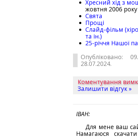
Хресний хід з мо
жовтня 2006 року
Свята
Прощі
Слайд-фільм (хіро
та ін.)
25-рiччя Нашої па
Опубліковано: 09
28.07.2024.
Коментування вим
Залишити відгук »
ІВАН
Для мене ваш са
Намагаюся скачат