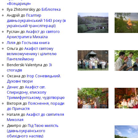
«Всецариця»
Ilya Zhitomirskiy
до
Бібліотека
Андрій
до
Псалтир
давньоукраїнський 1643 року (в
українській транслітерації)
Руслан
до
Акафіст до святого
Архистратига Михаїла
Лілія
до
Гостьова книга
Ольга
до
Акафіст святому
великомученику і цілителю
Пантелеймону
Benderski Valentyna
до
Зі
спогадів
Оксана
до
Ігор Соневицький.
Духовні твори
Денис
до
Акафіст свт.
Спиридону, єпископу
Тримифунтському, чудотворцю
Вікторія
до
Пояснення, поради
до Причастя
Наталя
до
Акафіст до святителя
Миколая
Дмитро
до
Під Твою милість
(давньоукраїнського
обихідного наспіву)