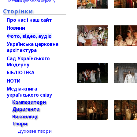
Постійна допомога Херсону
Сторінки
Про нас і наш сайт
Новини
Фото, відео, аудіо
Українська церковна
архітектура
Сад Українського
Модерну
БІБЛІОТЕКА
НОТИ
Медіа-книга
українського співу
Композитори
Диригенти
Виконавці
Твори
Духовні твори