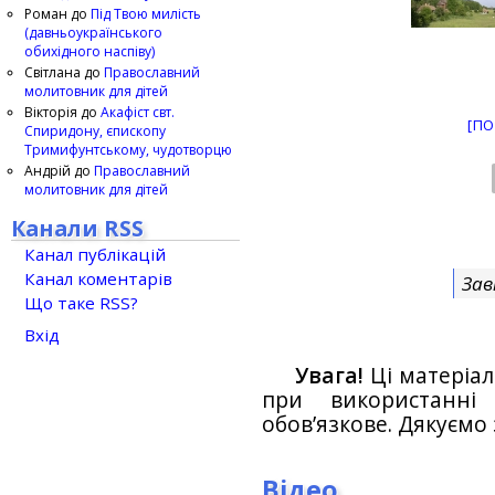
Роман
до
Під Твою милість
(давньоукраїнського
обихідного наспіву)
Світлана
до
Православний
молитовник для дітей
Вікторія
до
Акафіст свт.
[ПО
Спиридону, єпископу
Тримифунтському, чудотворцю
Андрій
до
Православний
молитовник для дітей
Канали RSS
Канал публікацій
Канал коментарів
Зав
Що таке RSS?
Вхід
Увага!
Ці матеріал
при використанн
обов’язкове. Дякуємо 
Відео