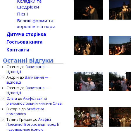
Колядки та
щедрівки
Пісні
Великі форми та
хорові мініатюри
Дитяча сторінка
Гостьова книга
Контакти
Останні відгуки
Євгенія
до
Запитання —
відповіді
Андрій
до
Запитання —
відповіді
Євгенія
до
Запитання —
відповіді
Ольга
до
Акафіст святій
рівноапостольній княгині Ользі
Вікторія
до
Акафіст за
померлого
Тетяна Грицан
до
Акафіст
Пресвятої Богородиці перед Її
чудотворною іконою