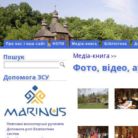
Про нас і наш сайт
НОТИ
Медіа-книга
Бібліотека
Д
Медіа-книга
Пошук
Фото, відео, 
Допомога ЗСУ
Невтомні волонтерські рученята
Допомога роті безпілотних
систем