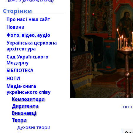
Постійна допомога Херсону
Сторінки
Про нас і наш сайт
Новини
Фото, відео, аудіо
Українська церковна
архітектура
Сад Українського
Модерну
БІБЛІОТЕКА
НОТИ
Медіа-книга
українського співу
Композитори
Диригенти
[ПЕР
Виконавці
Твори
Духовні твори
Зав