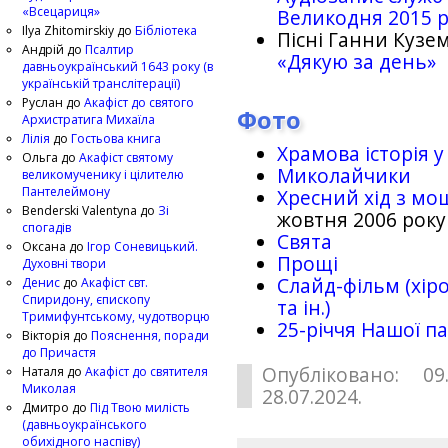
«Всецариця»
Великодня 2015 
Ilya Zhitomirskiy
до
Бібліотека
Пісні Ганни Кузем
Андрій
до
Псалтир
«Дякую за день»
давньоукраїнський 1643 року (в
українській транслітерації)
Руслан
до
Акафіст до святого
Фото
Архистратига Михаїла
Лілія
до
Гостьова книга
Храмова історія у
Ольга
до
Акафіст святому
Миколайчики
великомученику і цілителю
Пантелеймону
Хресний хід з мо
Benderski Valentyna
до
Зі
жовтня 2006 року
спогадів
Свята
Оксана
до
Ігор Соневицький.
Прощі
Духовні твори
Слайд-фільм (хіро
Денис
до
Акафіст свт.
Спиридону, єпископу
та ін.)
Тримифунтському, чудотворцю
25-рiччя Нашої па
Вікторія
до
Пояснення, поради
до Причастя
Опубліковано: 09
Наталя
до
Акафіст до святителя
Миколая
28.07.2024.
Дмитро
до
Під Твою милість
(давньоукраїнського
обихідного наспіву)