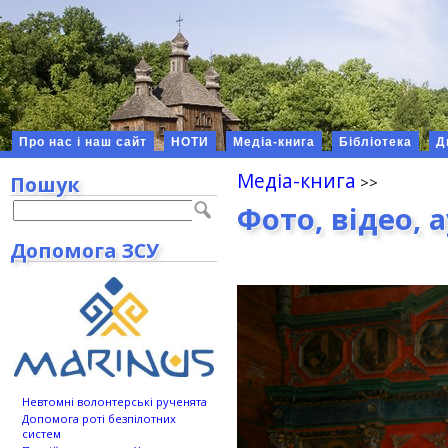
Про нас і наш сайт
НОТИ
Медіа-книга
Бібліотека
Д
Медіа-книга
Пошук
Фото, відео, 
Допомога ЗСУ
Невтомні волонтерські рученята
Допомога роті безпілотних
систем