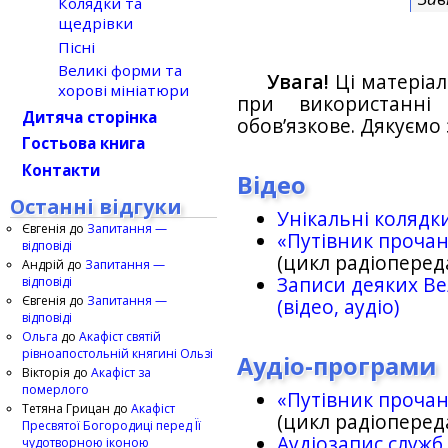
Колядки та
щедрівки
Пісні
Великі форми та
Увага!
Ці матеріал
хорові мініатюри
при використанн
Дитяча сторінка
обов’язкове. Дякуємо 
Гостьова книга
Контакти
Відео
Останні відгуки
Унікальні колядк
Євгенія
до
Запитання —
«Путівник проча
відповіді
(цикл радіоперед
Андрій
до
Запитання —
Записи деяких Ве
відповіді
Євгенія
до
Запитання —
(відео, аудіо)
відповіді
Ольга
до
Акафіст святій
рівноапостольній княгині Ользі
Аудіо-програми
Вікторія
до
Акафіст за
померлого
«Путівник проча
Тетяна Грицан
до
Акафіст
(цикл радіоперед
Пресвятої Богородиці перед Її
Аудіозапис служб
чудотворною іконою