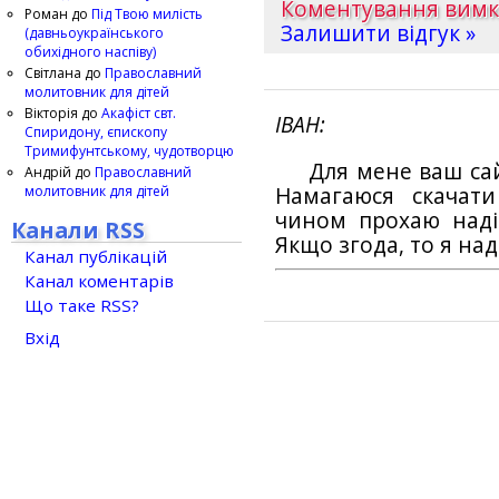
Коментування вим
Роман
до
Під Твою милість
Залишити відгук »
(давньоукраїнського
обихідного наспіву)
Світлана
до
Православний
молитовник для дітей
Вікторія
до
Акафіст свт.
ІВАН
Спиридону, єпископу
Тримифунтському, чудотворцю
Для мене ваш са
Андрій
до
Православний
молитовник для дітей
Намагаюся скачат
чином прохаю наді
Канали RSS
Якщо згода, то я на
Канал публікацій
Канал коментарів
Що таке RSS?
Вхід