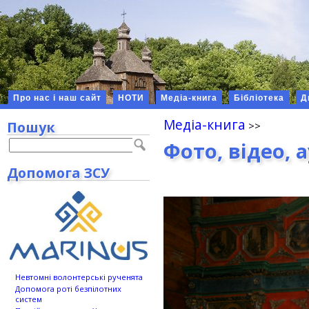
Про нас і наш сайт
НОТИ
Медіа-книга
Бібліотека
Д
Медіа-книга
Пошук
Фото, відео, 
Допомога ЗСУ
Невтомні волонтерські рученята
Допомога роті безпілотних
систем