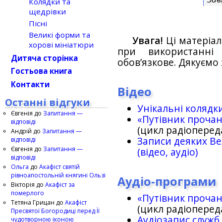
Колядки та
щедрівки
Пісні
Великі форми та
Увага!
Ці матеріал
хорові мініатюри
при використанн
Дитяча сторінка
обов’язкове. Дякуємо 
Гостьова книга
Контакти
Відео
Останні відгуки
Унікальні колядк
Євгенія
до
Запитання —
«Путівник проча
відповіді
(цикл радіоперед
Андрій
до
Запитання —
Записи деяких Ве
відповіді
Євгенія
до
Запитання —
(відео, аудіо)
відповіді
Ольга
до
Акафіст святій
рівноапостольній княгині Ользі
Аудіо-програми
Вікторія
до
Акафіст за
померлого
«Путівник проча
Тетяна Грицан
до
Акафіст
(цикл радіоперед
Пресвятої Богородиці перед Її
Аудіозапис служб
чудотворною іконою