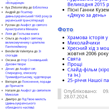
«Всецариця»
Великодня 2015 
Ilya Zhitomirskiy
до
Бібліотека
Пісні Ганни Кузем
Андрій
до
Псалтир
«Дякую за день»
давньоукраїнський 1643 року (в
українській транслітерації)
Руслан
до
Акафіст до святого
Фото
Архистратига Михаїла
Лілія
до
Гостьова книга
Храмова історія у
Ольга
до
Акафіст святому
Миколайчики
великомученику і цілителю
Пантелеймону
Хресний хід з мо
Benderski Valentyna
до
Зі
жовтня 2006 року
спогадів
Свята
Оксана
до
Ігор Соневицький.
Прощі
Духовні твори
Слайд-фільм (хіро
Денис
до
Акафіст свт.
Спиридону, єпископу
та ін.)
Тримифунтському, чудотворцю
25-рiччя Нашої па
Вікторія
до
Пояснення, поради
до Причастя
Опубліковано: 09
Наталя
до
Акафіст до святителя
Миколая
28.07.2024.
Дмитро
до
Під Твою милість
(давньоукраїнського
обихідного наспіву)