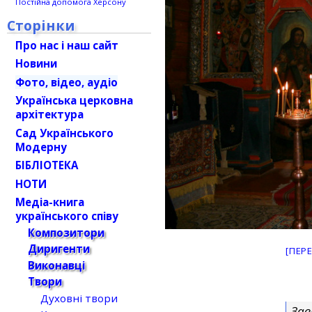
Постійна допомога Херсону
Сторінки
Про нас і наш сайт
Новини
Фото, відео, аудіо
Українська церковна
архітектура
Сад Українського
Модерну
БІБЛІОТЕКА
НОТИ
Медіа-книга
українського співу
Композитори
Диригенти
[ПЕР
Виконавці
Твори
Духовні твори
Зав