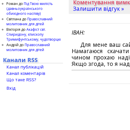
Коментування вим
Роман
до
Під Твою милість
Залишити відгук »
(давньоукраїнського
обихідного наспіву)
Світлана
до
Православний
молитовник для дітей
Вікторія
до
Акафіст свт.
ІВАН
Спиридону, єпископу
Тримифунтському, чудотворцю
Для мене ваш са
Андрій
до
Православний
молитовник для дітей
Намагаюся скачат
чином прохаю наді
Канали RSS
Якщо згода, то я на
Канал публікацій
Канал коментарів
Що таке RSS?
Вхід