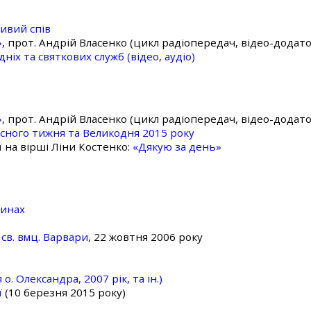
ивий спів
»
, прот. Андрій Власенко (цикл радіопередач, відео-додато
ніх та святкових служб (відео, аудіо)
»
, прот. Андрій Власенко (цикл радіопередач, відео-додато
асного тижня та Великодня 2015 року
ї на вірші Ліни Костенко:
«Дякую за день»
линах
св. вмц. Варвари
, 22 жовтня 2006 року
о. Олександра, 2007 рік, та ін.)
ї
(10 березня 2015 року)