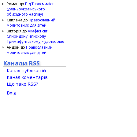
Роман
до
Під Твою милість
(давньоукраїнського
обихідного наспіву)
Світлана
до
Православний
молитовник для дітей
Вікторія
до
Акафіст свт.
Спиридону, єпископу
Тримифунтському, чудотворцю
Андрій
до
Православний
молитовник для дітей
Канали RSS
Канал публікацій
Канал коментарів
Що таке RSS?
Вхід