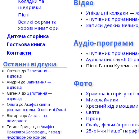
Відео
Колядки та
щедрівки
Унікальні колядки — ж
Пісні
«Путівник прочанина
Великі форми та
Записи деяких Великод
хорові мініатюри
Дитяча сторінка
Аудіо-програми
Гостьова книга
Контакти
«Путівник прочанина
Аудіозапис служб Стр
Останні відгуки
Пісні Ганни Куземсько
Євгенія
до
Запитання —
відповіді
Фото
Андрій
до
Запитання —
відповіді
Храмова історія у світ
Євгенія
до
Запитання —
відповіді
Миколайчики
Ольга
до
Акафіст святій
Хресний хід з мощами 
рівноапостольній княгині Ользі
Свята
Вікторія
до
Акафіст за
Прощі
померлого
Слайд-фільм (хіротонія 
Тетяна Грицан
до
Акафіст
25-рiччя Нашої парафi
Пресвятої Богородиці перед Її
чудотворною іконою