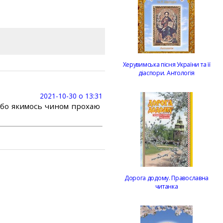
Херувимська пісня України та її
діаспори. Антологія
2021-10-30 о 13:31
або якимось чином прохаю
Дорога додому. Православна
читанка