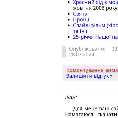
Хресний хід з мо
жовтня 2006 року
Свята
Прощі
Слайд-фільм (хіро
та ін.)
25-рiччя Нашої па
Опубліковано: 09
28.07.2024.
Коментування вим
Залишити відгук »
ІВАН
Для мене ваш са
Намагаюся скачат