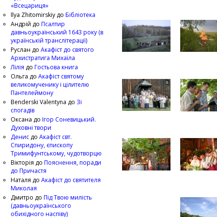
«Всецариця»
Ilya Zhitomirskiy
до
Бібліотека
Андрій
до
Псалтир
давньоукраїнський 1643 року (в
українській транслітерації)
Руслан
до
Акафіст до святого
Архистратига Михаїла
Лілія
до
Гостьова книга
Ольга
до
Акафіст святому
великомученику і цілителю
Пантелеймону
Benderski Valentyna
до
Зі
спогадів
Оксана
до
Ігор Соневицький.
Духовні твори
Денис
до
Акафіст свт.
Спиридону, єпископу
Тримифунтському, чудотворцю
Вікторія
до
Пояснення, поради
до Причастя
Наталя
до
Акафіст до святителя
Миколая
Дмитро
до
Під Твою милість
(давньоукраїнського
обихідного наспіву)