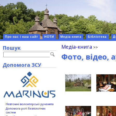
Про нас і наш сайт
НОТИ
Медіа-книга
Бібліотека
Д
Медіа-книга
Пошук
Фото, відео, 
Допомога ЗСУ
Невтомні волонтерські рученята
Допомога роті безпілотних
систем