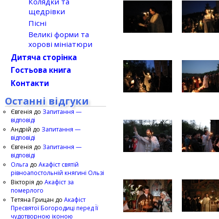
Колядки та
щедрівки
Пісні
Великі форми та
хорові мініатюри
Дитяча сторінка
Гостьова книга
Контакти
Останні відгуки
Євгенія
до
Запитання —
відповіді
Андрій
до
Запитання —
відповіді
Євгенія
до
Запитання —
відповіді
Ольга
до
Акафіст святій
рівноапостольній княгині Ользі
Вікторія
до
Акафіст за
померлого
Тетяна Грицан
до
Акафіст
Пресвятої Богородиці перед Її
чудотворною іконою