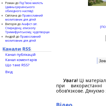
Роман
до
Під Твою милість
(давньоукраїнського
обихідного наспіву)
Світлана
до
Православний
молитовник для дітей
Вікторія
до
Акафіст свт.
[ПО
Спиридону, єпископу
Тримифунтському, чудотворцю
Андрій
до
Православний
молитовник для дітей
Канали RSS
Канал публікацій
Канал коментарів
Зав
Що таке RSS?
Вхід
Увага!
Ці матеріал
при використанн
обов’язкове. Дякуємо 
Відео