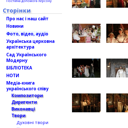
Постійна допомога Херсону
Сторінки
Про нас і наш сайт
Новини
Фото, відео, аудіо
Українська церковна
архітектура
Сад Українського
Модерну
БІБЛІОТЕКА
НОТИ
Медіа-книга
українського співу
Композитори
Диригенти
Виконавці
Твори
Духовні твори