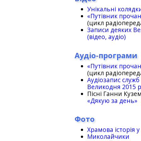
Унікальні колядк
«Путівник проча
(цикл радіоперед
Записи деяких Ве
(відео, аудіо)
Аудіо-програми
«Путівник проча
(цикл радіоперед
Аудіозапис служб
Великодня 2015 
Пісні Ганни Кузем
«Дякую за день»
Фото
Храмова історія у
Миколайчики