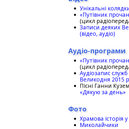
Унікальні колядк
«Путівник проча
(цикл радіоперед
Записи деяких Ве
(відео, аудіо)
Аудіо-програми
«Путівник проча
(цикл радіоперед
Аудіозапис служб
Великодня 2015 
Пісні Ганни Кузем
«Дякую за день»
Фото
Храмова історія у
Миколайчики