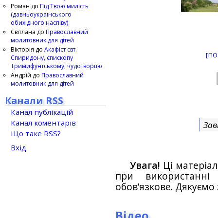
Роман
до
Під Твою милість
(давньоукраїнського
обихідного наспіву)
Світлана
до
Православний
молитовник для дітей
Вікторія
до
Акафіст свт.
[ПО
Спиридону, єпископу
Тримифунтському, чудотворцю
Андрій
до
Православний
молитовник для дітей
Канали RSS
Канал публікацій
Канал коментарів
Зав
Що таке RSS?
Вхід
Увага!
Ці матеріал
при використанн
обов’язкове. Дякуємо 
Відео