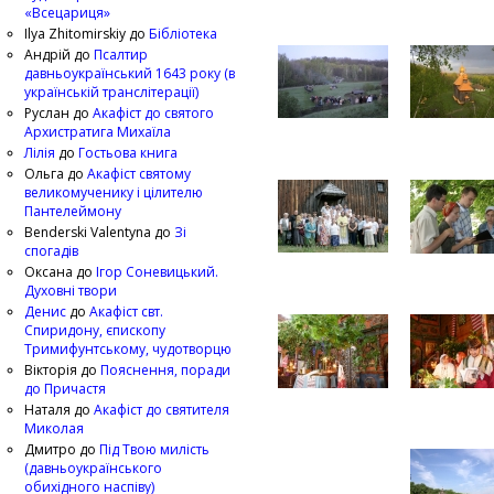
«Всецариця»
Ilya Zhitomirskiy
до
Бібліотека
Андрій
до
Псалтир
давньоукраїнський 1643 року (в
українській транслітерації)
Руслан
до
Акафіст до святого
Архистратига Михаїла
Лілія
до
Гостьова книга
Ольга
до
Акафіст святому
великомученику і цілителю
Пантелеймону
Benderski Valentyna
до
Зі
спогадів
Оксана
до
Ігор Соневицький.
Духовні твори
Денис
до
Акафіст свт.
Спиридону, єпископу
Тримифунтському, чудотворцю
Вікторія
до
Пояснення, поради
до Причастя
Наталя
до
Акафіст до святителя
Миколая
Дмитро
до
Під Твою милість
(давньоукраїнського
обихідного наспіву)