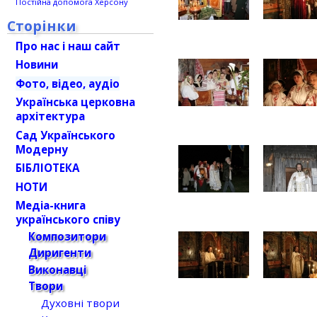
Постійна допомога Херсону
Сторінки
Про нас і наш сайт
Новини
Фото, відео, аудіо
Українська церковна
архітектура
Сад Українського
Модерну
БІБЛІОТЕКА
НОТИ
Медіа-книга
українського співу
Композитори
Диригенти
Виконавці
Твори
Духовні твори