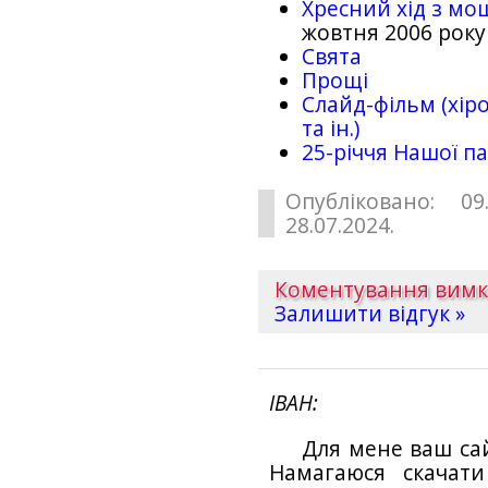
Хресний хід з мо
жовтня 2006 року
Свята
Прощі
Слайд-фільм (хіро
та ін.)
25-рiччя Нашої па
Опубліковано: 09
28.07.2024.
Коментування вим
Залишити відгук »
ІВАН
Для мене ваш са
Намагаюся скачат