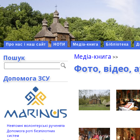
Про нас і наш сайт
НОТИ
Медіа-книга
Бібліотека
Д
Медіа-книга
Пошук
Фото, відео, 
Допомога ЗСУ
Невтомні волонтерські рученята
Допомога роті безпілотних
систем