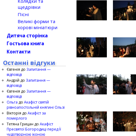
Колядки та
щедрівки
Пісні
Великі форми та
хорові мініатюри
Дитяча сторінка
Гостьова книга
Контакти
Останні відгуки
Євгенія
до
Запитання —
відповіді
Андрій
до
Запитання —
відповіді
Євгенія
до
Запитання —
відповіді
Ольга
до
Акафіст святій
рівноапостольній княгині Ользі
Вікторія
до
Акафіст за
померлого
Тетяна Грицан
до
Акафіст
Пресвятої Богородиці перед Її
чудотворною іконою