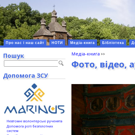
Про нас і наш сайт
НОТИ
Медіа-книга
Бібліотека
Д
Медіа-книга
Пошук
Фото, відео, 
Допомога ЗСУ
Невтомні волонтерські рученята
Допомога роті безпілотних
систем