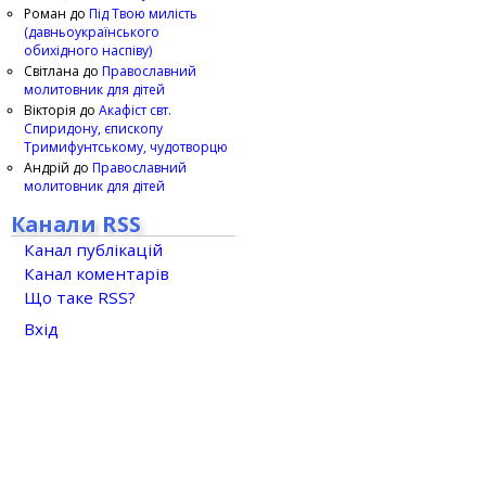
Роман
до
Під Твою милість
(давньоукраїнського
обихідного наспіву)
Світлана
до
Православний
молитовник для дітей
Вікторія
до
Акафіст свт.
Спиридону, єпископу
Тримифунтському, чудотворцю
Андрій
до
Православний
молитовник для дітей
Канали RSS
Канал публікацій
Канал коментарів
Що таке RSS?
Вхід