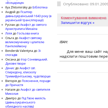
«Всецариця»
Опубліковано: 09.01.2009
Ilya Zhitomirskiy
до
Бібліотека
Андрій
до
Псалтир
давньоукраїнський 1643 року (в
Коментування вимкнено
українській транслітерації)
Залишити відгук »
Руслан
до
Акафіст до святого
Архистратига Михаїла
Лілія
до
Гостьова книга
Ольга
до
Акафіст святому
ІВАН
великомученику і цілителю
Пантелеймону
Benderski Valentyna
до
Зі
Для мене ваш сайт на
спогадів
надіслати поштовим перек
Оксана
до
Ігор Соневицький.
Духовні твори
Денис
до
Акафіст свт.
Спиридону, єпископу
Тримифунтському, чудотворцю
Вікторія
до
Пояснення, поради
до Причастя
Наталя
до
Акафіст до святителя
Миколая
Дмитро
до
Під Твою милість
(давньоукраїнського
обихідного наспіву)