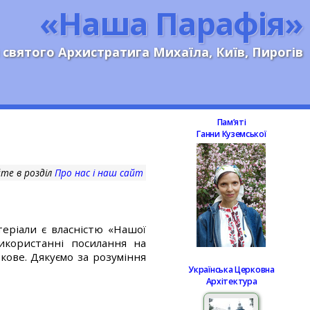
«Наша Парафія»
 святого Архистратига Михаїла, Київ, Пирогів
Памʼяті
Ганни Куземської
те в розділ
Про нас і наш сайт
еріали є власністю «Нашої
використанні посилання на
кове. Дякуємо за розуміння
Українська Церковна
Архітектура