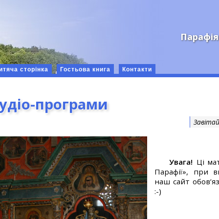
Парафія
итяча сторінка
Гостьова книга
Контакти
аудіо-програми
Завітай
Увага!
Ці мат
Парафії», при 
наш сайт обов’яз
:-)