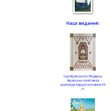
Наші видання:
Сад Українського Модерну.
Українська стилістика в
архітектурі першої половини ХХ
ст.