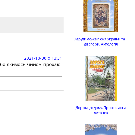
Херувимська пісня України та її
діаспори. Антологія
2021-10-30 о 13:31
або якимось чином прохаю
Дорога додому. Православна
читанка