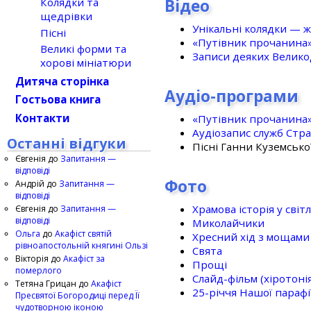
Відео
Колядки та
щедрівки
Унікальні колядки — ж
Пісні
«Путівник прочанина
Великі форми та
Записи деяких Великод
хорові мініатюри
Дитяча сторінка
Аудіо-програми
Гостьова книга
Контакти
«Путівник прочанина
Аудіозапис служб Стр
Останні відгуки
Пісні Ганни Куземсько
Євгенія
до
Запитання —
відповіді
Фото
Андрій
до
Запитання —
відповіді
Храмова історія у світ
Євгенія
до
Запитання —
відповіді
Миколайчики
Ольга
до
Акафіст святій
Хресний хід з мощами 
рівноапостольній княгині Ользі
Свята
Вікторія
до
Акафіст за
Прощі
померлого
Слайд-фільм (хіротонія 
Тетяна Грицан
до
Акафіст
25-рiччя Нашої парафi
Пресвятої Богородиці перед Її
чудотворною іконою