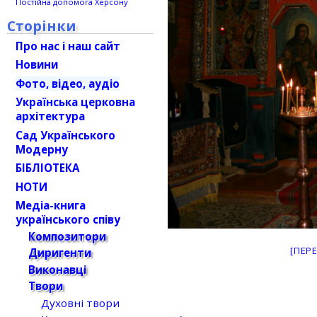
Постійна допомога Херсону
Сторінки
Про нас і наш сайт
Новини
Фото, відео, аудіо
Українська церковна
архітектура
Сад Українського
Модерну
БІБЛІОТЕКА
НОТИ
Медіа-книга
українського співу
Композитори
[ПЕР
Диригенти
Виконавці
Твори
Духовні твори