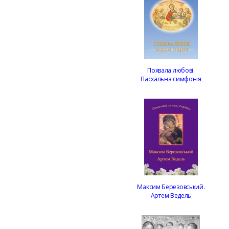
Похвала любові.
Пасхальна симфонія
Максим Березовський.
Артем Ведель