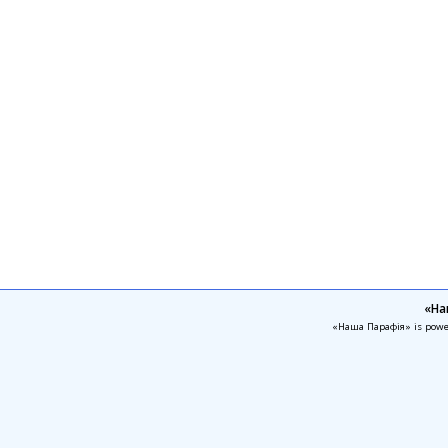
«На
«Наша Парафія» is pow