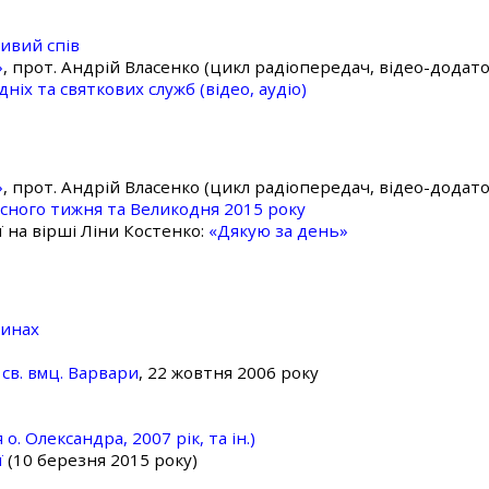
ивий спів
»
, прот. Андрій Власенко (цикл радіопередач, відео-додато
ніх та святкових служб (відео, аудіо)
»
, прот. Андрій Власенко (цикл радіопередач, відео-додато
асного тижня та Великодня 2015 року
ї на вірші Ліни Костенко:
«Дякую за день»
линах
св. вмц. Варвари
, 22 жовтня 2006 року
о. Олександра, 2007 рік, та ін.)
ї
(10 березня 2015 року)