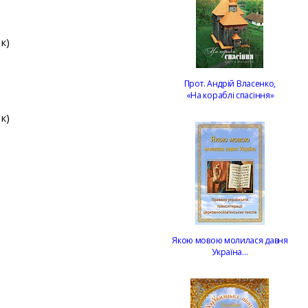
к)
Прот. Андрій Власенко,
«На кораблі спасіння»
к)
Якою мовою молилася давня
Україна…