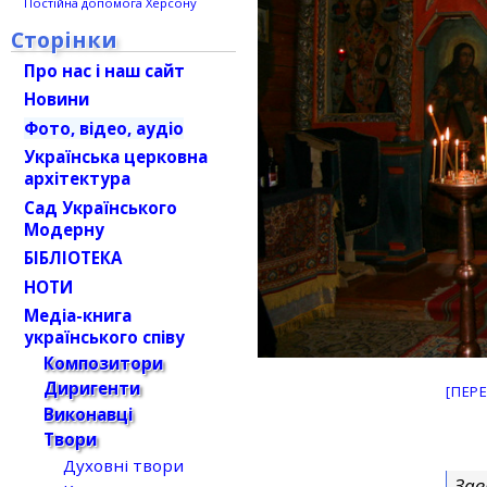
Постійна допомога Херсону
Сторінки
Про нас і наш сайт
Новини
Фото, відео, аудіо
Українська церковна
архітектура
Сад Українського
Модерну
БІБЛІОТЕКА
НОТИ
Медіа-книга
українського співу
Композитори
Диригенти
[ПЕР
Виконавці
Твори
Духовні твори
Зав