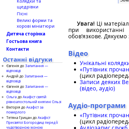
Колядки та
щедрівки
Пісні
Великі форми та
Увага!
Ці матеріал
хорові мініатюри
при використанн
Дитяча сторінка
обов’язкове. Дякуємо 
Гостьова книга
Контакти
Відео
Останні відгуки
Унікальні колядк
Євгенія
до
Запитання —
«Путівник проча
відповіді
(цикл радіоперед
Андрій
до
Запитання —
Записи деяких Ве
відповіді
Євгенія
до
Запитання —
(відео, аудіо)
відповіді
Ольга
до
Акафіст святій
рівноапостольній княгині Ользі
Аудіо-програми
Вікторія
до
Акафіст за
померлого
«Путівник проча
Тетяна Грицан
до
Акафіст
(цикл радіоперед
Пресвятої Богородиці перед Її
Аудіозапис служб
чудотворною іконою