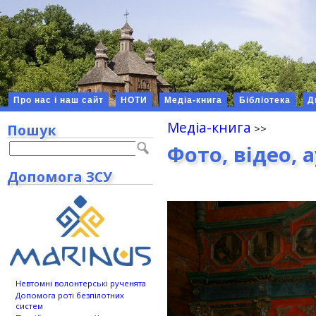
Про нас і наш сайт
НОТИ
Медіа-книга
Бібліотека
Д
Медіа-книга
Пошук
Фото, відео, 
Допомога ЗСУ
Невтомні волонтерські рученята
Допомога роті безпілотних
систем