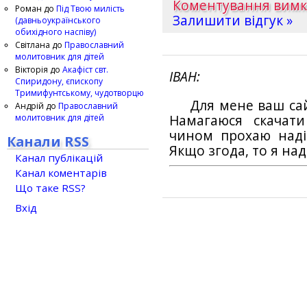
Коментування вим
Роман
до
Під Твою милість
Залишити відгук »
(давньоукраїнського
обихідного наспіву)
Світлана
до
Православний
молитовник для дітей
Вікторія
до
Акафіст свт.
ІВАН
Спиридону, єпископу
Тримифунтському, чудотворцю
Для мене ваш са
Андрій
до
Православний
молитовник для дітей
Намагаюся скачат
чином прохаю наді
Канали RSS
Якщо згода, то я на
Канал публікацій
Канал коментарів
Що таке RSS?
Вхід