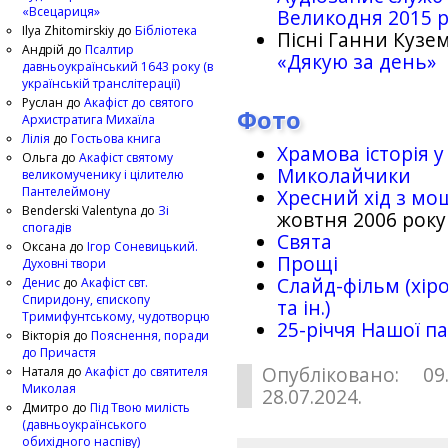
«Всецариця»
Великодня 2015 
Ilya Zhitomirskiy
до
Бібліотека
Пісні Ганни Кузем
Андрій
до
Псалтир
«Дякую за день»
давньоукраїнський 1643 року (в
українській транслітерації)
Руслан
до
Акафіст до святого
Фото
Архистратига Михаїла
Лілія
до
Гостьова книга
Храмова історія у
Ольга
до
Акафіст святому
Миколайчики
великомученику і цілителю
Пантелеймону
Хресний хід з мо
Benderski Valentyna
до
Зі
жовтня 2006 року
спогадів
Свята
Оксана
до
Ігор Соневицький.
Прощі
Духовні твори
Слайд-фільм (хіро
Денис
до
Акафіст свт.
Спиридону, єпископу
та ін.)
Тримифунтському, чудотворцю
25-рiччя Нашої па
Вікторія
до
Пояснення, поради
до Причастя
Опубліковано: 09
Наталя
до
Акафіст до святителя
Миколая
28.07.2024.
Дмитро
до
Під Твою милість
(давньоукраїнського
обихідного наспіву)