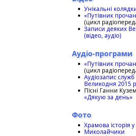
Унікальні колядк
«Путівник проча
(цикл радіоперед
Записи деяких Ве
(відео, аудіо)
Аудіо-програми
«Путівник проча
(цикл радіоперед
Аудіозапис служб
Великодня 2015 
Пісні Ганни Кузем
«Дякую за день»
Фото
Храмова історія у
Миколайчики