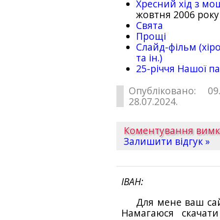
Хресний хід з мо
жовтня 2006 року
Свята
Прощі
Слайд-фільм (хіро
та ін.)
25-рiччя Нашої па
Опубліковано: 09
28.07.2024.
Коментування вим
Залишити відгук »
ІВАН
Для мене ваш са
Намагаюся скачат