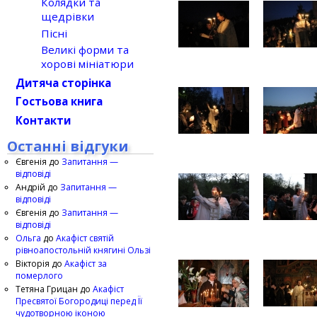
Колядки та
щедрівки
Пісні
Великі форми та
хорові мініатюри
Дитяча сторінка
Гостьова книга
Контакти
Останні відгуки
Євгенія
до
Запитання —
відповіді
Андрій
до
Запитання —
відповіді
Євгенія
до
Запитання —
відповіді
Ольга
до
Акафіст святій
рівноапостольній княгині Ользі
Вікторія
до
Акафіст за
померлого
Тетяна Грицан
до
Акафіст
Пресвятої Богородиці перед Її
чудотворною іконою