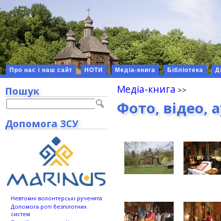
Про нас і наш сайт
НОТИ
Медіа-книга
Бібліотека
Д
Медіа-книга
Пошук
Фото, відео, 
Допомога ЗСУ
Невтомні волонтерські рученята
Допомога роті безпілотних
систем