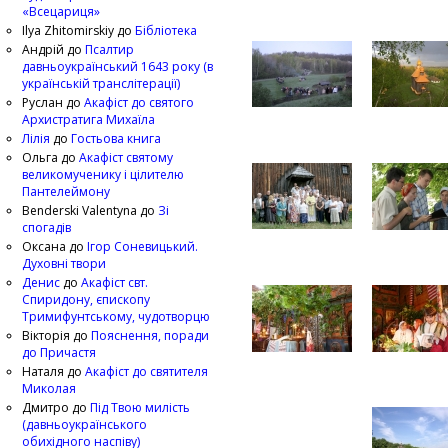
«Всецариця»
Ilya Zhitomirskiy
до
Бібліотека
Андрій
до
Псалтир
давньоукраїнський 1643 року (в
українській транслітерації)
Руслан
до
Акафіст до святого
Архистратига Михаїла
Лілія
до
Гостьова книга
Ольга
до
Акафіст святому
великомученику і цілителю
Пантелеймону
Benderski Valentyna
до
Зі
спогадів
Оксана
до
Ігор Соневицький.
Духовні твори
Денис
до
Акафіст свт.
Спиридону, єпископу
Тримифунтському, чудотворцю
Вікторія
до
Пояснення, поради
до Причастя
Наталя
до
Акафіст до святителя
Миколая
Дмитро
до
Під Твою милість
(давньоукраїнського
обихідного наспіву)