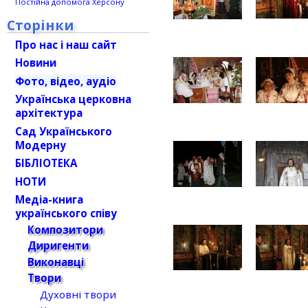
Постійна допомога Херсону
Сторінки
Про нас і наш сайт
Новини
Фото, відео, аудіо
Українська церковна
архітектура
Сад Українського
Модерну
БІБЛІОТЕКА
НОТИ
Медіа-книга
українського співу
Композитори
Диригенти
Виконавці
Твори
Духовні твори