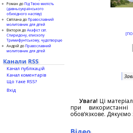
Роман
до
Під Твою милість
(давньоукраїнського
обихідного наспіву)
Світлана
до
Православний
молитовник для дітей
Вікторія
до
Акафіст свт.
[ПО
Спиридону, єпископу
Тримифунтському, чудотворцю
Андрій
до
Православний
молитовник для дітей
Канали RSS
Канал публікацій
Канал коментарів
Зав
Що таке RSS?
Вхід
Увага!
Ці матеріал
при використанн
обов’язкове. Дякуємо 
Відео