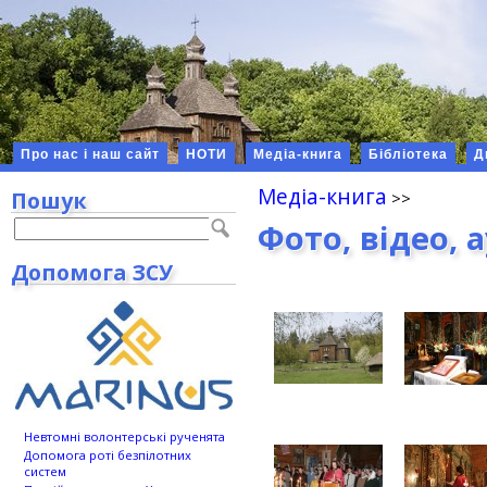
Про нас і наш сайт
НОТИ
Медіа-книга
Бібліотека
Д
Медіа-книга
Пошук
Фото, відео, 
Допомога ЗСУ
Невтомні волонтерські рученята
Допомога роті безпілотних
систем