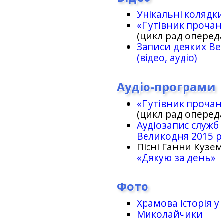
Унікальні колядк
«Путівник проча
(цикл радіоперед
Записи деяких Ве
(відео, аудіо)
Аудіо-програми
«Путівник проча
(цикл радіоперед
Аудіозапис служб
Великодня 2015 
Пісні Ганни Кузем
«Дякую за день»
Фото
Храмова історія у
Миколайчики