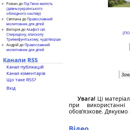
Роман
до
Під Твою милість
(давньоукраїнського
обихідного наспіву)
Світлана
до
Православний
молитовник для дітей
Вікторія
до
Акафіст свт.
[ПО
Спиридону, єпископу
Тримифунтському, чудотворцю
Андрій
до
Православний
молитовник для дітей
Канали RSS
Канал публікацій
Канал коментарів
Зав
Що таке RSS?
Вхід
Увага!
Ці матеріал
при використанн
обов’язкове. Дякуємо 
Відео