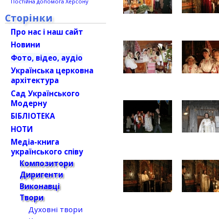
Постійна допомога Херсону
Сторінки
Про нас і наш сайт
Новини
Фото, відео, аудіо
Українська церковна
архітектура
Сад Українського
Модерну
БІБЛІОТЕКА
НОТИ
Медіа-книга
українського співу
Композитори
Диригенти
Виконавці
Твори
Духовні твори