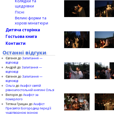
Колядки та
щедрівки
Пісні
Великі форми та
хорові мініатюри
Дитяча сторінка
Гостьова книга
Контакти
Останні відгуки
Євгенія
до
Запитання —
відповіді
Андрій
до
Запитання —
відповіді
Євгенія
до
Запитання —
відповіді
Ольга
до
Акафіст святій
рівноапостольній княгині Ользі
Вікторія
до
Акафіст за
померлого
Тетяна Грицан
до
Акафіст
Пресвятої Богородиці перед Її
чудотворною іконою