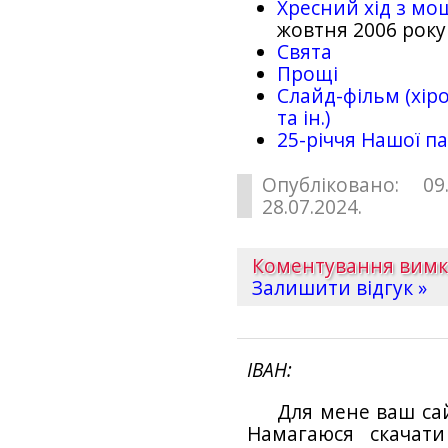
Хресний хід з мо
жовтня 2006 року
Свята
Прощі
Слайд-фільм (хіро
та ін.)
25-рiччя Нашої па
Опубліковано: 09
28.07.2024.
Коментування вим
Залишити відгук »
ІВАН
Для мене ваш са
Намагаюся скачат