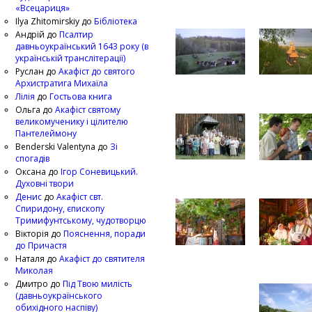
«Всецариця»
Ilya Zhitomirskiy
до
Бібліотека
Андрій
до
Псалтир
давньоукраїнський 1643 року (в
українській транслітерації)
Руслан
до
Акафіст до святого
Архистратига Михаїла
Лілія
до
Гостьова книга
Ольга
до
Акафіст святому
великомученику і цілителю
Пантелеймону
Benderski Valentyna
до
Зі
спогадів
Оксана
до
Ігор Соневицький.
Духовні твори
Денис
до
Акафіст свт.
Спиридону, єпископу
Тримифунтському, чудотворцю
Вікторія
до
Пояснення, поради
до Причастя
Наталя
до
Акафіст до святителя
Миколая
Дмитро
до
Під Твою милість
(давньоукраїнського
обихідного наспіву)