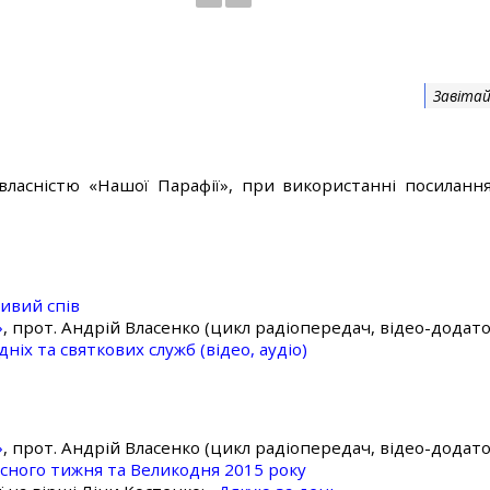
Завітай
власністю «Нашої Парафії», при використанні посилання
ивий спів
»
, прот. Андрій Власенко (цикл радіопередач, відео-додато
ніх та святкових служб (відео, аудіо)
»
, прот. Андрій Власенко (цикл радіопередач, відео-додато
асного тижня та Великодня 2015 року