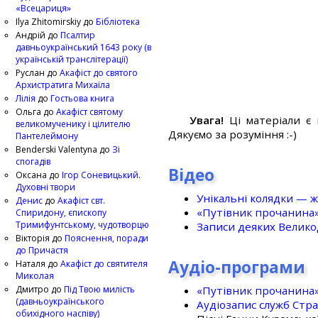
«Всецариця»
Ilya Zhitomirskiy
до
Бібліотека
Андрій
до
Псалтир
давньоукраїнський 1643 року (в
українській транслітерації)
Руслан
до
Акафіст до святого
Архистратига Михаїла
Лілія
до
Гостьова книга
Ольга
до
Акафіст святому
Увага!
Ці матеріали є 
великомученику і цілителю
Дякуємо за розуміння :-)
Пантелеймону
Benderski Valentyna
до
Зі
спогадів
Відео
Оксана
до
Ігор Соневицький.
Духовні твори
Унікальні колядки — ж
Денис
до
Акафіст свт.
«Путівник прочанина
Спиридону, єпископу
Тримифунтському, чудотворцю
Записи деяких Великод
Вікторія
до
Пояснення, поради
до Причастя
Аудіо-програми
Наталя
до
Акафіст до святителя
Миколая
«Путівник прочанина
Дмитро
до
Під Твою милість
(давньоукраїнського
Аудіозапис служб Стр
обихідного наспіву)