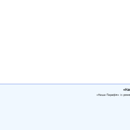
«На
«Наша Парафія» is pow