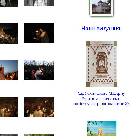
Наші видання:
Сад Українського Модерну.
Українська стилістика в
архітектурі першої половини ХХ
ст.