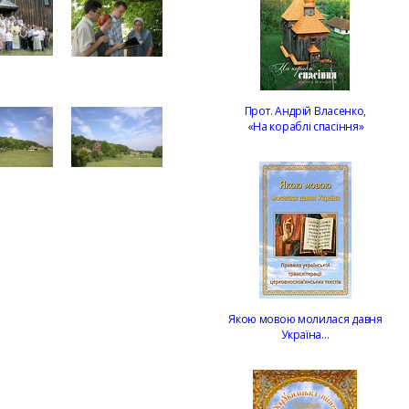
Прот. Андрій Власенко,
«На кораблі спасіння»
Якою мовою молилася давня
Україна…