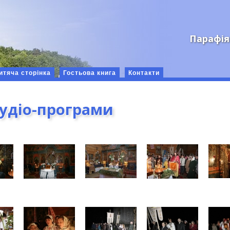
Парафія
итяча сторінка
Гостьова книга
Контакти
аудіо-програми