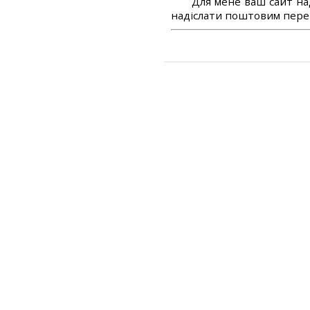
Для мене ваш сайт на
надіслати поштовим перек