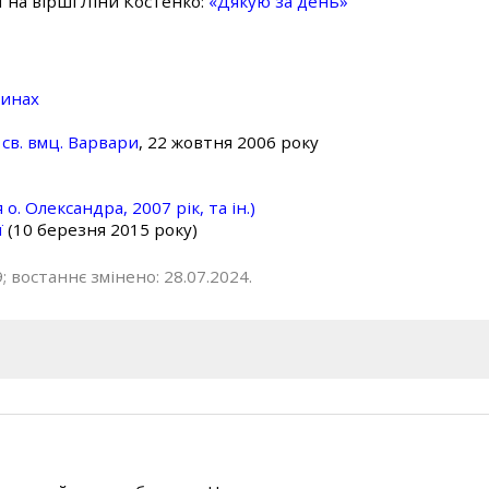
ї на вірші Ліни Костенко:
«Дякую за день»
линах
св. вмц. Варвари
, 22 жовтня 2006 року
о. Олександра, 2007 рік, та ін.)
ї
(10 березня 2015 року)
; востаннє змінено: 28.07.2024.