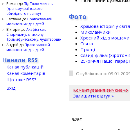
Пісні Ганни Куземсько
Роман
до
Під Твою милість
(давньоукраїнського
обихідного наспіву)
Фото
Світлана
до
Православний
молитовник для дітей
Храмова історія у світ
Вікторія
до
Акафіст свт.
Миколайчики
Спиридону, єпископу
Хресний хід з мощами 
Тримифунтському, чудотворцю
Свята
Андрій
до
Православний
Прощі
молитовник для дітей
Слайд-фільм (хіротонія 
Канали RSS
25-рiччя Нашої парафi
Канал публікацій
Канал коментарів
Опубліковано: 09.01.2009
Що таке RSS?
Вхід
Коментування вимкнено
Залишити відгук »
ІВАН