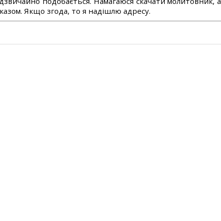
дзвичайно подобається. Намагаюся скачати молитовник, 
азом. Якщо згода, то я надішлю адресу.