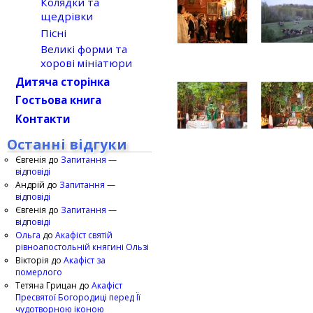
Колядки та
щедрівки
Пісні
Великі форми та
хорові мініатюри
Дитяча сторінка
Гостьова книга
Контакти
Останні відгуки
Євгенія
до
Запитання —
відповіді
Андрій
до
Запитання —
відповіді
Євгенія
до
Запитання —
відповіді
Ольга
до
Акафіст святій
рівноапостольній княгині Ользі
Вікторія
до
Акафіст за
померлого
Тетяна Грицан
до
Акафіст
Пресвятої Богородиці перед Її
чудотворною іконою