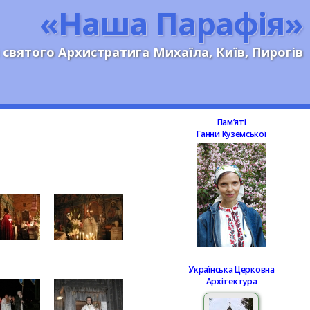
«Наша Парафія»
 святого Архистратига Михаїла, Київ, Пирогів
Памʼяті
Ганни Куземської
Українська Церковна
Архітектура