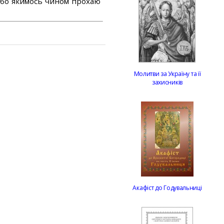
або якимось чином прохаю
Молитви за Україну та її
захисників
Акафіст до Годувальниці