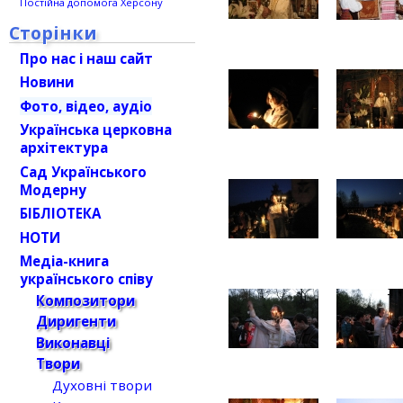
Постійна допомога Херсону
Сторінки
Про нас і наш сайт
Новини
Фото, відео, аудіо
Українська церковна
архітектура
Сад Українського
Модерну
БІБЛІОТЕКА
НОТИ
Медіа-книга
українського співу
Композитори
Диригенти
Виконавці
Твори
Духовні твори