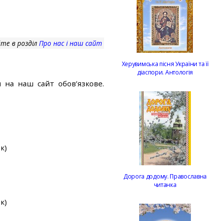
те в розділ
Про нас і наш сайт
Херувимська пісня України та її
діаспори. Антологія
 на наш сайт обов’язкове.
к)
Дорога додому. Православна
читанка
к)