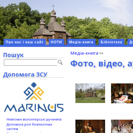
Про нас і наш сайт
НОТИ
Медіа-книга
Бібліотека
Д
Медіа-книга
Пошук
Фото, відео, 
Допомога ЗСУ
Невтомні волонтерські рученята
Допомога роті безпілотних
систем