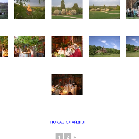
[ПОКАЗ СЛАЙДІВ]
1
2
►