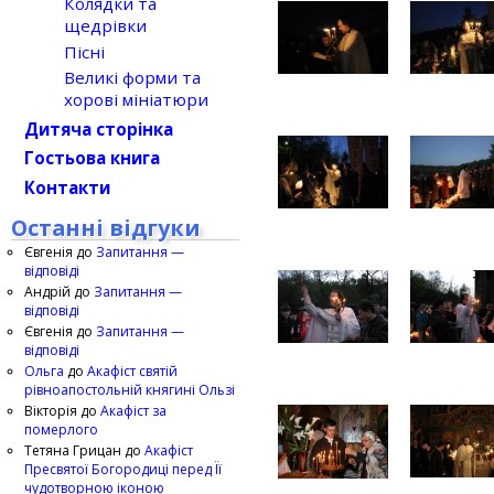
Колядки та
щедрівки
Пісні
Великі форми та
хорові мініатюри
Дитяча сторінка
Гостьова книга
Контакти
Останні відгуки
Євгенія
до
Запитання —
відповіді
Андрій
до
Запитання —
відповіді
Євгенія
до
Запитання —
відповіді
Ольга
до
Акафіст святій
рівноапостольній княгині Ользі
Вікторія
до
Акафіст за
померлого
Тетяна Грицан
до
Акафіст
Пресвятої Богородиці перед Її
чудотворною іконою