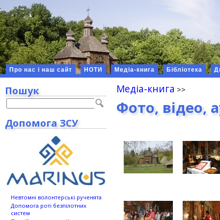
Про нас і наш сайт
НОТИ
Медіа-книга
Бібліотека
Д
Медіа-книга
Пошук
Фото, відео, 
Допомога ЗСУ
Невтомні волонтерські рученята
Допомога роті безпілотних
систем