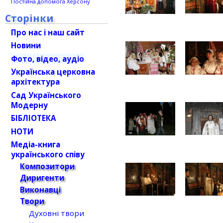
Постійна допомога Херсону
Сторінки
Про нас і наш сайт
Новини
Фото, відео, аудіо
Українська церковна
архітектура
Сад Українського
Модерну
БІБЛІОТЕКА
НОТИ
Медіа-книга
українського співу
Композитори
Диригенти
Виконавці
Твори
Духовні твори