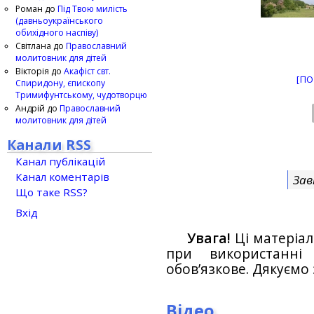
Роман
до
Під Твою милість
(давньоукраїнського
обихідного наспіву)
Світлана
до
Православний
молитовник для дітей
Вікторія
до
Акафіст свт.
[ПО
Спиридону, єпископу
Тримифунтському, чудотворцю
Андрій
до
Православний
молитовник для дітей
Канали RSS
Канал публікацій
Канал коментарів
Зав
Що таке RSS?
Вхід
Увага!
Ці матеріал
при використанн
обов’язкове. Дякуємо 
Відео