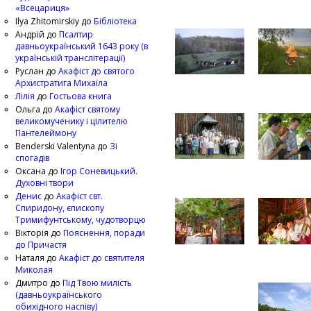
«Всецариця»
Ilya Zhitomirskiy
до
Бібліотека
Андрій
до
Псалтир
давньоукраїнський 1643 року (в
українській транслітерації)
Руслан
до
Акафіст до святого
Архистратига Михаїла
Лілія
до
Гостьова книга
Ольга
до
Акафіст святому
великомученику і цілителю
Пантелеймону
Benderski Valentyna
до
Зі
спогадів
Оксана
до
Ігор Соневицький.
Духовні твори
Денис
до
Акафіст свт.
Спиридону, єпископу
Тримифунтському, чудотворцю
Вікторія
до
Пояснення, поради
до Причастя
Наталя
до
Акафіст до святителя
Миколая
Дмитро
до
Під Твою милість
(давньоукраїнського
обихідного наспіву)