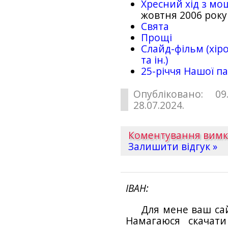
Хресний хід з мо
жовтня 2006 року
Свята
Прощі
Слайд-фільм (хіро
та ін.)
25-рiччя Нашої па
Опубліковано: 09
28.07.2024.
Коментування вим
Залишити відгук »
ІВАН
Для мене ваш са
Намагаюся скачат