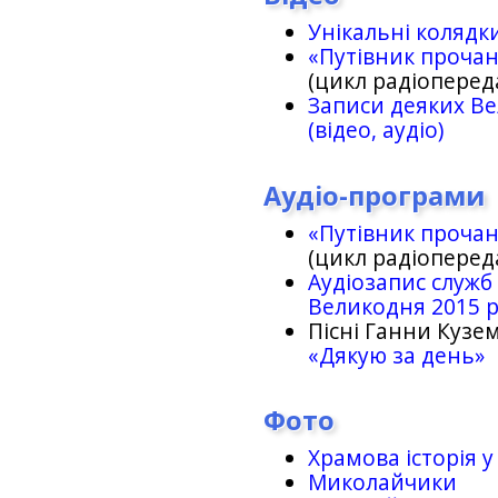
Унікальні колядк
«Путівник проча
(цикл радіоперед
Записи деяких Ве
(відео, аудіо)
Аудіо-програми
«Путівник проча
(цикл радіоперед
Аудіозапис служб
Великодня 2015 
Пісні Ганни Кузем
«Дякую за день»
Фото
Храмова історія у
Миколайчики