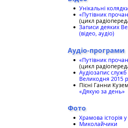
Унікальні колядк
«Путівник проча
(цикл радіоперед
Записи деяких Ве
(відео, аудіо)
Аудіо-програми
«Путівник проча
(цикл радіоперед
Аудіозапис служб
Великодня 2015 
Пісні Ганни Кузем
«Дякую за день»
Фото
Храмова історія у
Миколайчики