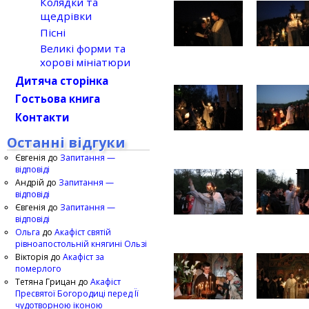
Колядки та
щедрівки
Пісні
Великі форми та
хорові мініатюри
Дитяча сторінка
Гостьова книга
Контакти
Останні відгуки
Євгенія
до
Запитання —
відповіді
Андрій
до
Запитання —
відповіді
Євгенія
до
Запитання —
відповіді
Ольга
до
Акафіст святій
рівноапостольній княгині Ользі
Вікторія
до
Акафіст за
померлого
Тетяна Грицан
до
Акафіст
Пресвятої Богородиці перед Її
чудотворною іконою