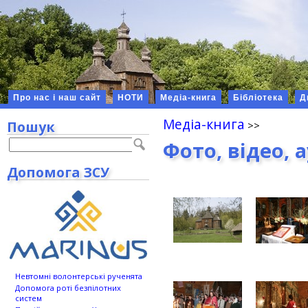
Про нас і наш сайт
НОТИ
Медіа-книга
Бібліотека
Д
Медіа-книга
Пошук
Фото, відео, 
Допомога ЗСУ
Невтомні волонтерські рученята
Допомога роті безпілотних
систем