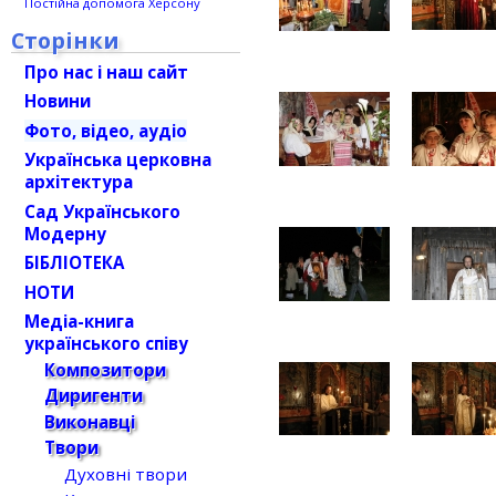
Постійна допомога Херсону
Сторінки
Про нас і наш сайт
Новини
Фото, відео, аудіо
Українська церковна
архітектура
Сад Українського
Модерну
БІБЛІОТЕКА
НОТИ
Медіа-книга
українського співу
Композитори
Диригенти
Виконавці
Твори
Духовні твори