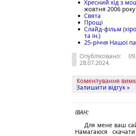
Хресний хід з мо
жовтня 2006 року
Свята
Прощі
Слайд-фільм (хіро
та ін.)
25-рiччя Нашої па
Опубліковано: 09
28.07.2024.
Коментування вим
Залишити відгук »
ІВАН
Для мене ваш са
Намагаюся скачат