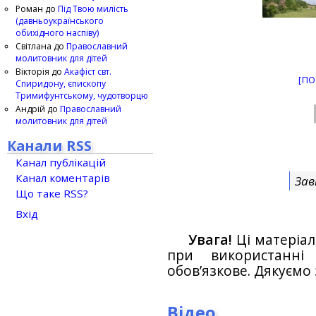
Роман
до
Під Твою милість
(давньоукраїнського
обихідного наспіву)
Світлана
до
Православний
молитовник для дітей
Вікторія
до
Акафіст свт.
[ПО
Спиридону, єпископу
Тримифунтському, чудотворцю
Андрій
до
Православний
молитовник для дітей
Канали RSS
Канал публікацій
Канал коментарів
Зав
Що таке RSS?
Вхід
Увага!
Ці матеріал
при використанн
обов’язкове. Дякуємо 
Відео