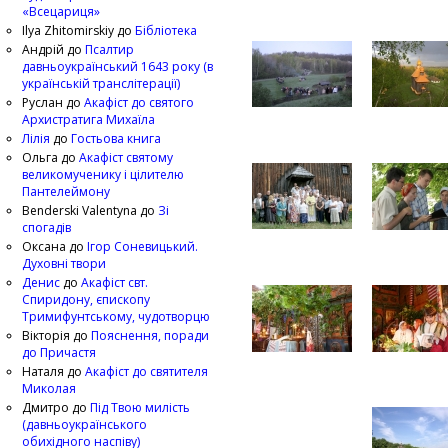
«Всецариця»
Ilya Zhitomirskiy
до
Бібліотека
Андрій
до
Псалтир
давньоукраїнський 1643 року (в
українській транслітерації)
Руслан
до
Акафіст до святого
Архистратига Михаїла
Лілія
до
Гостьова книга
Ольга
до
Акафіст святому
великомученику і цілителю
Пантелеймону
Benderski Valentyna
до
Зі
спогадів
Оксана
до
Ігор Соневицький.
Духовні твори
Денис
до
Акафіст свт.
Спиридону, єпископу
Тримифунтському, чудотворцю
Вікторія
до
Пояснення, поради
до Причастя
Наталя
до
Акафіст до святителя
Миколая
Дмитро
до
Під Твою милість
(давньоукраїнського
обихідного наспіву)