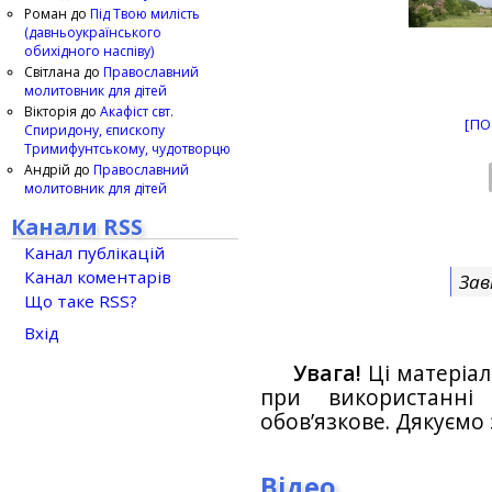
Роман
до
Під Твою милість
(давньоукраїнського
обихідного наспіву)
Світлана
до
Православний
молитовник для дітей
Вікторія
до
Акафіст свт.
[ПО
Спиридону, єпископу
Тримифунтському, чудотворцю
Андрій
до
Православний
молитовник для дітей
Канали RSS
Канал публікацій
Канал коментарів
Зав
Що таке RSS?
Вхід
Увага!
Ці матеріал
при використанн
обов’язкове. Дякуємо 
Відео