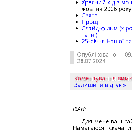
Хресний хід з мо
жовтня 2006 року
Свята
Прощі
Слайд-фільм (хіро
та ін.)
25-рiччя Нашої па
Опубліковано: 09
28.07.2024.
Коментування вим
Залишити відгук »
ІВАН
Для мене ваш са
Намагаюся скачат