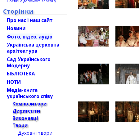
Постійна допомога Херсону
Сторінки
Про нас і наш сайт
Новини
Фото, відео, аудіо
Українська церковна
архітектура
Сад Українського
Модерну
БІБЛІОТЕКА
НОТИ
Медіа-книга
українського співу
Композитори
Диригенти
Виконавці
Твори
Духовні твори