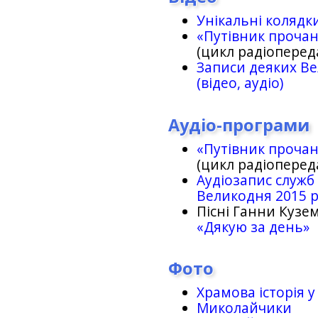
Унікальні колядк
«Путівник проча
(цикл радіоперед
Записи деяких Ве
(відео, аудіо)
Аудіо-програми
«Путівник проча
(цикл радіоперед
Аудіозапис служб
Великодня 2015 
Пісні Ганни Кузем
«Дякую за день»
Фото
Храмова історія у
Миколайчики