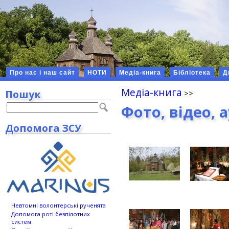
Про нас і наш сайт
НОТИ
Медіа-книга
Бібліотека
Д
Медіа-книга
Пошук
Фото, відео, 
Допомога ЗСУ
Невтомні волонтерські рученята
Допомога роті безпілотних
систем