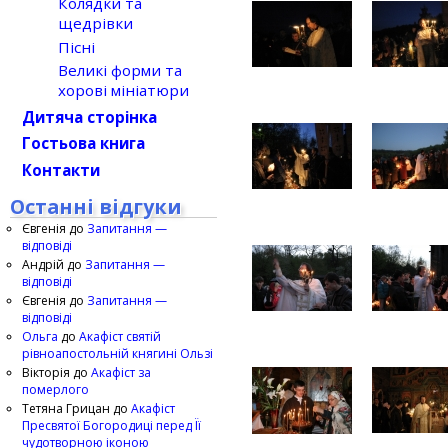
Колядки та
щедрівки
Пісні
Великі форми та
хорові мініатюри
Дитяча сторінка
Гостьова книга
Контакти
Останні відгуки
Євгенія
до
Запитання —
відповіді
Андрій
до
Запитання —
відповіді
Євгенія
до
Запитання —
відповіді
Ольга
до
Акафіст святій
рівноапостольній княгині Ользі
Вікторія
до
Акафіст за
померлого
Тетяна Грицан
до
Акафіст
Пресвятої Богородиці перед Її
чудотворною іконою