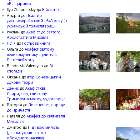
«Всецариця»
Ilya Zhitomirskiy
до
Бібліотека
Андрій
до
Псалтир
давньоукраїнський 1643 року (в
українській транслітерації)
Руслан
до
Акафіст до святого
Архистратига Михаїла
Лілія
до
Гостьова книга
Ольга
до
Акафіст святому
великомученику і цілителю
Пантелеймону
Benderski Valentyna
до
Зі
спогадів
Оксана
до
Ігор Соневицький.
Духовні твори
Денис
до
Акафіст свт.
Спиридону, єпископу
Тримифунтському, чудотворцю
Вікторія
до
Пояснення, поради
до Причастя
Наталя
до
Акафіст до святителя
Миколая
Дмитро
до
Під Твою милість
(давньоукраїнського
обихідного наспіву)