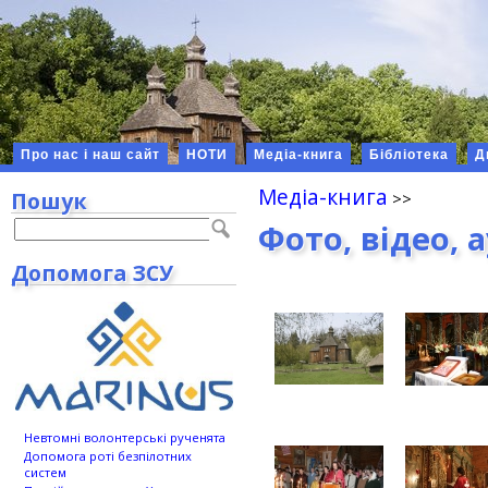
Про нас і наш сайт
НОТИ
Медіа-книга
Бібліотека
Д
Медіа-книга
Пошук
Фото, відео, 
Допомога ЗСУ
Невтомні волонтерські рученята
Допомога роті безпілотних
систем