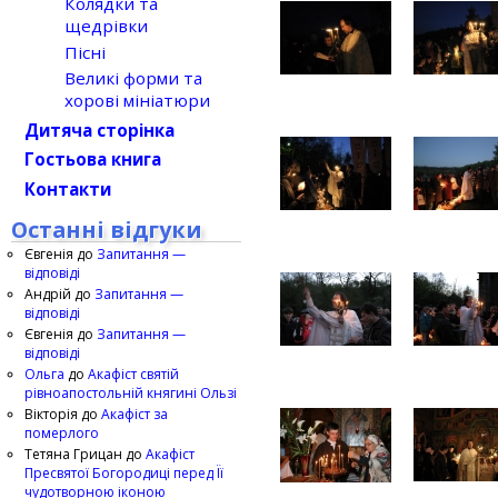
Колядки та
щедрівки
Пісні
Великі форми та
хорові мініатюри
Дитяча сторінка
Гостьова книга
Контакти
Останні відгуки
Євгенія
до
Запитання —
відповіді
Андрій
до
Запитання —
відповіді
Євгенія
до
Запитання —
відповіді
Ольга
до
Акафіст святій
рівноапостольній княгині Ользі
Вікторія
до
Акафіст за
померлого
Тетяна Грицан
до
Акафіст
Пресвятої Богородиці перед Її
чудотворною іконою