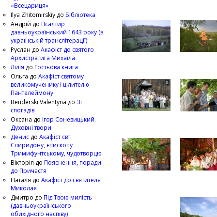
«Всецариця»
Ilya Zhitomirskiy
до
Бібліотека
Андрій
до
Псалтир
давньоукраїнський 1643 року (в
українській транслітерації)
Руслан
до
Акафіст до святого
Архистратига Михаїла
Лілія
до
Гостьова книга
Ольга
до
Акафіст святому
великомученику і цілителю
Пантелеймону
Benderski Valentyna
до
Зі
спогадів
Оксана
до
Ігор Соневицький.
Духовні твори
Денис
до
Акафіст свт.
Спиридону, єпископу
Тримифунтському, чудотворцю
Вікторія
до
Пояснення, поради
до Причастя
Наталя
до
Акафіст до святителя
Миколая
Дмитро
до
Під Твою милість
(давньоукраїнського
обихідного наспіву)