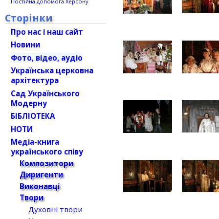
Постійна допомога Херсону
Сторінки
Про нас і наш сайт
Новини
Фото, відео, аудіо
Українська церковна
архітектура
Сад Українського
Модерну
БІБЛІОТЕКА
НОТИ
Медіа-книга
українського співу
Композитори
Диригенти
Виконавці
Твори
Духовні твори