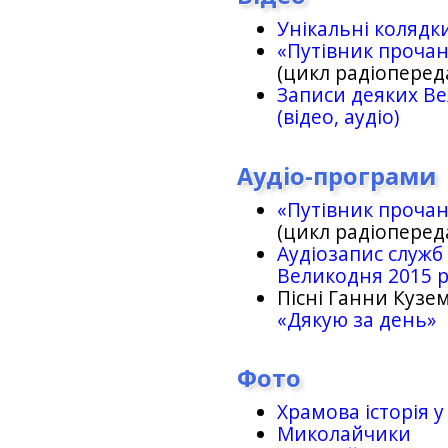
Унікальні колядк
«Путівник проча
(цикл радіоперед
Записи деяких Ве
(відео, аудіо)
Аудіо-програми
«Путівник проча
(цикл радіоперед
Аудіозапис служб
Великодня 2015 
Пісні Ганни Кузем
«Дякую за день»
Фото
Храмова історія у
Миколайчики