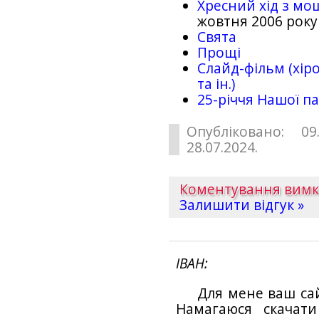
Хресний хід з мо
жовтня 2006 року
Свята
Прощі
Слайд-фільм (хіро
та ін.)
25-рiччя Нашої па
Опубліковано: 09
28.07.2024.
Коментування вим
Залишити відгук »
ІВАН
Для мене ваш са
Намагаюся скачат