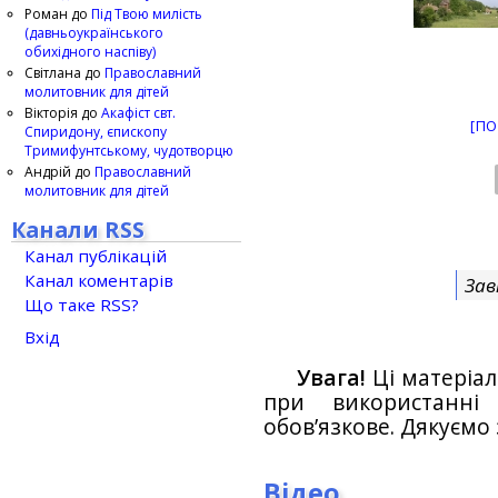
Роман
до
Під Твою милість
(давньоукраїнського
обихідного наспіву)
Світлана
до
Православний
молитовник для дітей
Вікторія
до
Акафіст свт.
[ПО
Спиридону, єпископу
Тримифунтському, чудотворцю
Андрій
до
Православний
молитовник для дітей
Канали RSS
Канал публікацій
Канал коментарів
Зав
Що таке RSS?
Вхід
Увага!
Ці матеріал
при використанн
обов’язкове. Дякуємо 
Відео