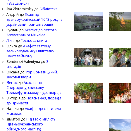
«Всецариця»
Ilya Zhitomirskiy
до
Бібліотека
Андрій
до
Псалтир
давньоукраїнський 1643 року (в
українській транслітерації)
Руслан
до
Акафіст до святого
Архистратига Михаїла
Лілія
до
Гостьова книга
Ольга
до
Акафіст святому
великомученику і цілителю
Пантелеймону
Benderski Valentyna
до
Зі
спогадів
Оксана
до
Ігор Соневицький.
Духовні твори
Денис
до
Акафіст свт.
Спиридону, єпископу
Тримифунтському, чудотворцю
Вікторія
до
Пояснення, поради
до Причастя
Наталя
до
Акафіст до святителя
Миколая
Дмитро
до
Під Твою милість
(давньоукраїнського
обихідного наспіву)