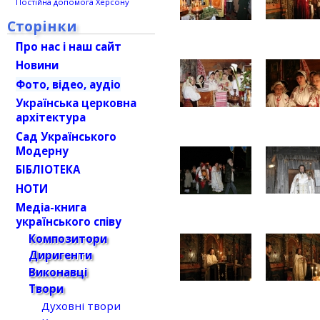
Постійна допомога Херсону
Сторінки
Про нас і наш сайт
Новини
Фото, відео, аудіо
Українська церковна
архітектура
Сад Українського
Модерну
БІБЛІОТЕКА
НОТИ
Медіа-книга
українського співу
Композитори
Диригенти
Виконавці
Твори
Духовні твори