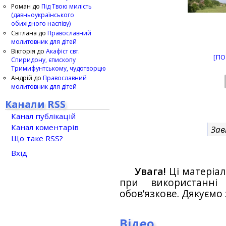
Роман
до
Під Твою милість
(давньоукраїнського
обихідного наспіву)
Світлана
до
Православний
молитовник для дітей
Вікторія
до
Акафіст свт.
[ПО
Спиридону, єпископу
Тримифунтському, чудотворцю
Андрій
до
Православний
молитовник для дітей
Канали RSS
Канал публікацій
Канал коментарів
Зав
Що таке RSS?
Вхід
Увага!
Ці матеріал
при використанн
обов’язкове. Дякуємо 
Відео