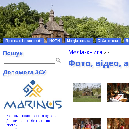
Про нас і наш сайт
НОТИ
Медіа-книга
Бібліотека
Д
Медіа-книга
Пошук
Фото, відео, 
Допомога ЗСУ
Невтомні волонтерські рученята
Допомога роті безпілотних
систем