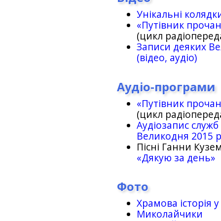
Унікальні колядк
«Путівник проча
(цикл радіоперед
Записи деяких Ве
(відео, аудіо)
Аудіо-програми
«Путівник проча
(цикл радіоперед
Аудіозапис служб
Великодня 2015 
Пісні Ганни Кузем
«Дякую за день»
Фото
Храмова історія у
Миколайчики