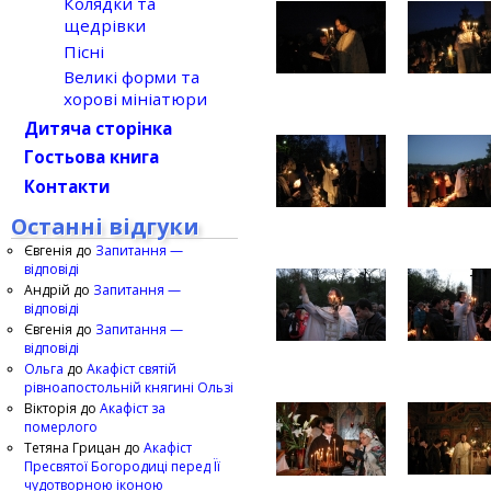
Колядки та
щедрівки
Пісні
Великі форми та
хорові мініатюри
Дитяча сторінка
Гостьова книга
Контакти
Останні відгуки
Євгенія
до
Запитання —
відповіді
Андрій
до
Запитання —
відповіді
Євгенія
до
Запитання —
відповіді
Ольга
до
Акафіст святій
рівноапостольній княгині Ользі
Вікторія
до
Акафіст за
померлого
Тетяна Грицан
до
Акафіст
Пресвятої Богородиці перед Її
чудотворною іконою