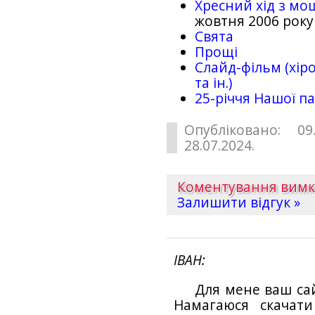
Хресний хід з мо
жовтня 2006 року
Свята
Прощі
Слайд-фільм (хіро
та ін.)
25-рiччя Нашої па
Опубліковано: 09
28.07.2024.
Коментування вим
Залишити відгук »
ІВАН
Для мене ваш са
Намагаюся скачат