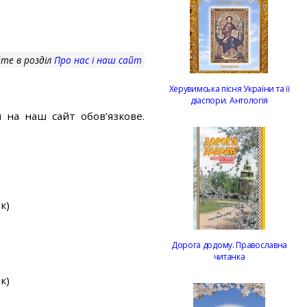
те в розділ
Про нас і наш сайт
Херувимська пісня України та її
діаспори. Антологія
 на наш сайт обов’язкове.
к)
Дорога додому. Православна
читанка
к)