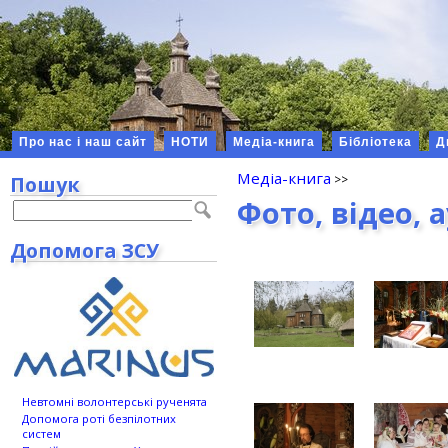
Про нас і наш сайт
НОТИ
Медіа-книга
Бібліотека
Д
Медіа-книга
Пошук
Фото, відео, 
Допомога ЗСУ
Невтомні волонтерські рученята
Допомога роті безпілотних
систем