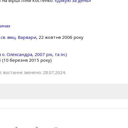
ї на вірші Ліни Костенко:
«Дякую за день»
линах
св. вмц. Варвари
, 22 жовтня 2006 року
о. Олександра, 2007 рік, та ін.)
ї
(10 березня 2015 року)
; востаннє змінено: 28.07.2024.