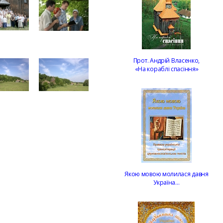
Прот. Андрій Власенко,
«На кораблі спасіння»
Якою мовою молилася давня
Україна…