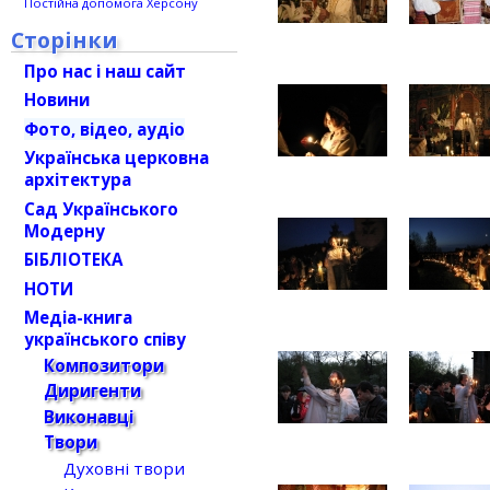
Постійна допомога Херсону
Сторінки
Про нас і наш сайт
Новини
Фото, відео, аудіо
Українська церковна
архітектура
Сад Українського
Модерну
БІБЛІОТЕКА
НОТИ
Медіа-книга
українського співу
Композитори
Диригенти
Виконавці
Твори
Духовні твори