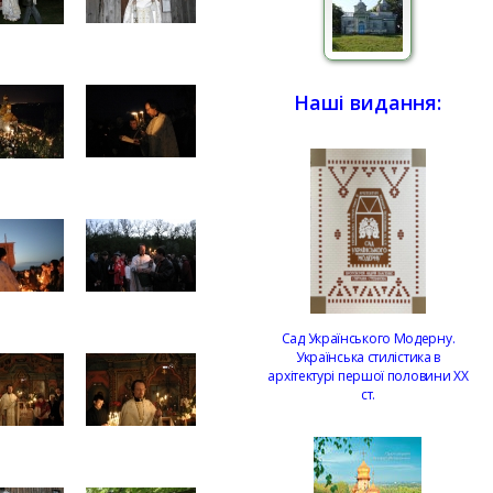
Наші видання:
Сад Українського Модерну.
Українська стилістика в
архітектурі першої половини ХХ
ст.