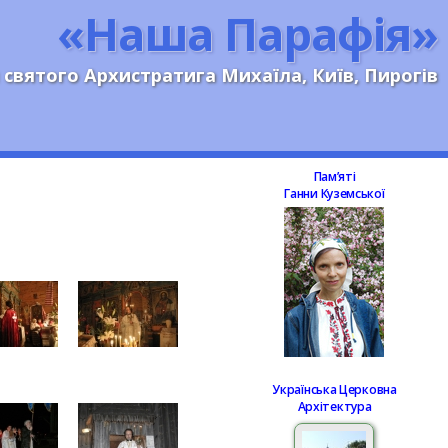
«Наша Парафія»
 святого Архистратига Михаїла, Київ, Пирогів
Памʼяті
Ганни Куземської
Українська Церковна
Архітектура