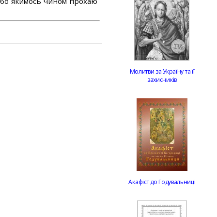
або якимось чином прохаю
Молитви за Україну та її
захисників
Акафіст до Годувальниці