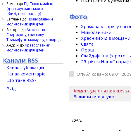
Пісні Ганни Куземсько
Роман
до
Під Твою милість
(давньоукраїнського
обихідного наспіву)
Фото
Світлана
до
Православний
молитовник для дітей
Храмова історія у світ
Вікторія
до
Акафіст свт.
Миколайчики
Спиридону, єпископу
Хресний хід з мощами 
Тримифунтському, чудотворцю
Свята
Андрій
до
Православний
Прощі
молитовник для дітей
Слайд-фільм (хіротонія 
Канали RSS
25-рiччя Нашої парафi
Канал публікацій
Канал коментарів
Опубліковано: 09.01.2009
Що таке RSS?
Вхід
Коментування вимкнено
Залишити відгук »
ІВАН