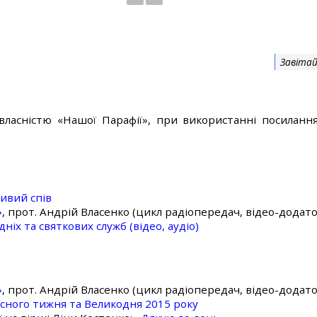
Завітай
власністю «Нашої Парафії», при використанні посилання
ивий спів
»
, прот. Андрій Власенко (цикл радіопередач, відео-додато
ніх та святкових служб (відео, аудіо)
»
, прот. Андрій Власенко (цикл радіопередач, відео-додато
асного тижня та Великодня 2015 року