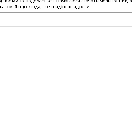
дзвичайно подобається. Намагаюся скачати молитовник, 
азом. Якщо згода, то я надішлю адресу.