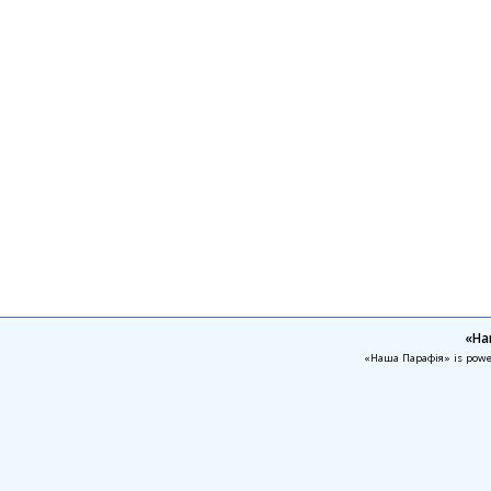
«На
«Наша Парафія» is pow