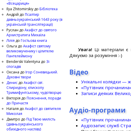
«Всецариця»
Ilya Zhitomirskiy
до
Бібліотека
Андрій
до
Псалтир
давньоукраїнський 1643 року (в
українській транслітерації)
Руслан
до
Акафіст до святого
Архистратига Михаїла
Лілія
до
Гостьова книга
Ольга
до
Акафіст святому
Увага!
Ці матеріали є 
великомученику і цілителю
Дякуємо за розуміння :-)
Пантелеймону
Benderski Valentyna
до
Зі
спогадів
Відео
Оксана
до
Ігор Соневицький.
Духовні твори
Унікальні колядки — ж
Денис
до
Акафіст свт.
«Путівник прочанина
Спиридону, єпископу
Тримифунтському, чудотворцю
Записи деяких Великод
Вікторія
до
Пояснення, поради
до Причастя
Аудіо-програми
Наталя
до
Акафіст до святителя
Миколая
«Путівник прочанина
Дмитро
до
Під Твою милість
(давньоукраїнського
Аудіозапис служб Стр
обихідного наспіву)