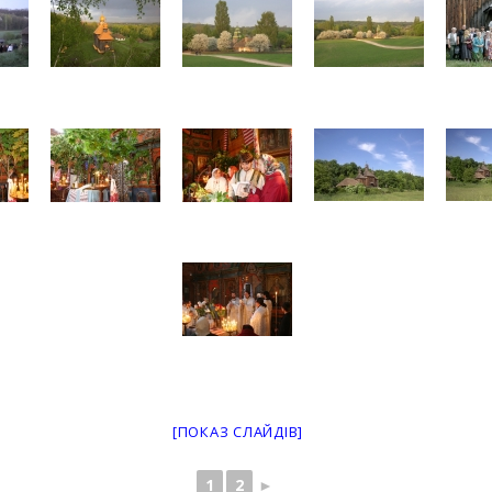
[ПОКАЗ СЛАЙДІВ]
1
2
►