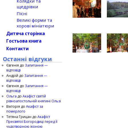
Колядки та
щедрівки
Пісні
Великі форми та
хорові мініатюри
Дитяча сторінка
Гостьова книга
Контакти
Останні відгуки
Євгенія
до
Запитання —
відповіді
Андрій
до
Запитання —
відповіді
Євгенія
до
Запитання —
відповіді
Ольга
до
Акафіст святій
рівноапостольній княгині Ользі
Вікторія
до
Акафіст за
померлого
Тетяна Грицан
до
Акафіст
Пресвятої Богородиці перед Її
чудотворною іконою