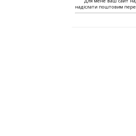
Для мене ваш сайт на
надіслати поштовим перек