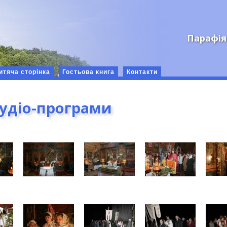
Парафія
итяча сторінка
Гостьова книга
Контакти
аудіо-програми