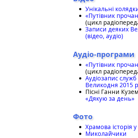
Унікальні колядк
«Путівник проча
(цикл радіоперед
Записи деяких Ве
(відео, аудіо)
Аудіо-програми
«Путівник проча
(цикл радіоперед
Аудіозапис служб
Великодня 2015 
Пісні Ганни Кузем
«Дякую за день»
Фото
Храмова історія у
Миколайчики