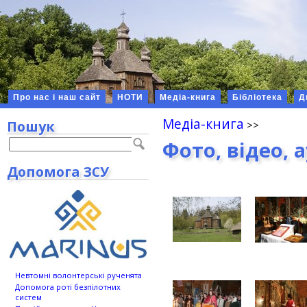
Про нас і наш сайт
НОТИ
Медіа-книга
Бібліотека
Д
Медіа-книга
Пошук
Фото, відео, 
Допомога ЗСУ
Невтомні волонтерські рученята
Допомога роті безпілотних
систем