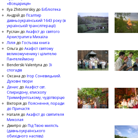
«Всецариця»
Ilya Zhitomirskiy
до
Бібліотека
Андрій
до
Псалтир
давньоукраїнський 1643 року (в
українській транслітерації)
Руслан
до
Акафіст до святого
Архистратига Михаїла
Лілія
до
Гостьова книга
Ольга
до
Акафіст святому
великомученику і цілителю
Пантелеймону
Benderski Valentyna
до
Зі
спогадів
Оксана
до
Ігор Соневицький.
Духовні твори
Денис
до
Акафіст свт.
Спиридону, єпископу
Тримифунтському, чудотворцю
Вікторія
до
Пояснення, поради
до Причастя
Наталя
до
Акафіст до святителя
Миколая
Дмитро
до
Під Твою милість
(давньоукраїнського
обихідного наспіву)