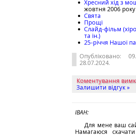
Хресний хід з мо
жовтня 2006 року
Свята
Прощі
Слайд-фільм (хіро
та ін.)
25-рiччя Нашої па
Опубліковано: 09
28.07.2024.
Коментування вим
Залишити відгук »
ІВАН
Для мене ваш са
Намагаюся скачат