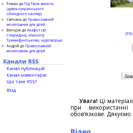
Роман
до
Під Твою милість
(давньоукраїнського
обихідного наспіву)
Світлана
до
Православний
молитовник для дітей
Вікторія
до
Акафіст свт.
[ПО
Спиридону, єпископу
Тримифунтському, чудотворцю
Андрій
до
Православний
молитовник для дітей
Канали RSS
Канал публікацій
Канал коментарів
Зав
Що таке RSS?
Вхід
Увага!
Ці матеріал
при використанн
обов’язкове. Дякуємо 
Відео