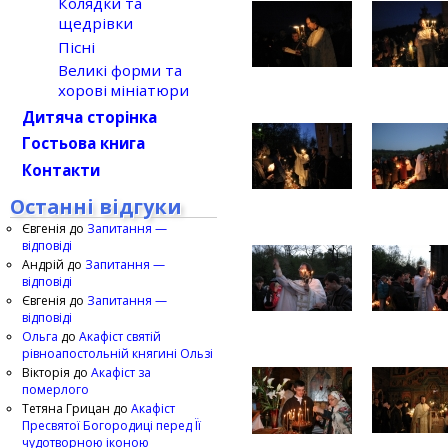
Колядки та
щедрівки
Пісні
Великі форми та
хорові мініатюри
Дитяча сторінка
Гостьова книга
Контакти
Останні відгуки
Євгенія
до
Запитання —
відповіді
Андрій
до
Запитання —
відповіді
Євгенія
до
Запитання —
відповіді
Ольга
до
Акафіст святій
рівноапостольній княгині Ользі
Вікторія
до
Акафіст за
померлого
Тетяна Грицан
до
Акафіст
Пресвятої Богородиці перед Її
чудотворною іконою