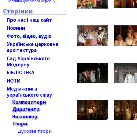
Постійна допомога Херсону
Сторінки
Про нас і наш сайт
Новини
Фото, відео, аудіо
Українська церковна
архітектура
Сад Українського
Модерну
БІБЛІОТЕКА
НОТИ
Медіа-книга
українського співу
Композитори
Диригенти
Виконавці
Твори
Духовні твори