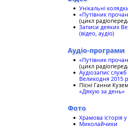
Унікальні колядк
«Путівник проча
(цикл радіоперед
Записи деяких Ве
(відео, аудіо)
Аудіо-програми
«Путівник проча
(цикл радіоперед
Аудіозапис служб
Великодня 2015 
Пісні Ганни Кузем
«Дякую за день»
Фото
Храмова історія у
Миколайчики