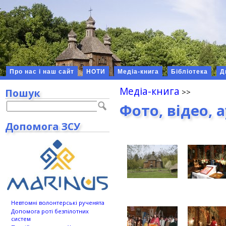
Про нас і наш сайт
НОТИ
Медіа-книга
Бібліотека
Д
Медіа-книга
Пошук
Фото, відео, 
Допомога ЗСУ
Невтомні волонтерські рученята
Допомога роті безпілотних
систем