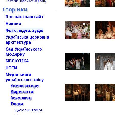
Постійна допомога Херсону
Сторінки
Про нас і наш сайт
Новини
Фото, відео, аудіо
Українська церковна
архітектура
Сад Українського
Модерну
БІБЛІОТЕКА
НОТИ
Медіа-книга
українського співу
Композитори
Диригенти
Виконавці
Твори
Духовні твори