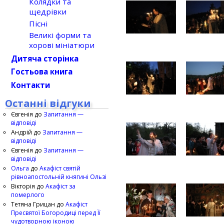
Колядки та
щедрівки
Пісні
Великі форми та
хорові мініатюри
Дитяча сторінка
Гостьова книга
Контакти
Останні відгуки
Євгенія
до
Запитання —
відповіді
Андрій
до
Запитання —
відповіді
Євгенія
до
Запитання —
відповіді
Ольга
до
Акафіст святій
рівноапостольній княгині Ользі
Вікторія
до
Акафіст за
померлого
Тетяна Грицан
до
Акафіст
Пресвятої Богородиці перед Її
чудотворною іконою