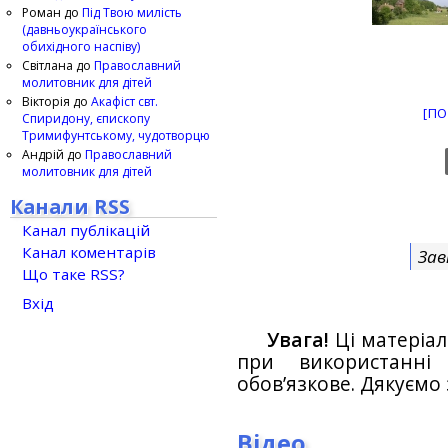
Роман
до
Під Твою милість
(давньоукраїнського
обихідного наспіву)
Світлана
до
Православний
молитовник для дітей
Вікторія
до
Акафіст свт.
[ПО
Спиридону, єпископу
Тримифунтському, чудотворцю
Андрій
до
Православний
молитовник для дітей
Канали RSS
Канал публікацій
Канал коментарів
Зав
Що таке RSS?
Вхід
Увага!
Ці матеріал
при використанн
обов’язкове. Дякуємо 
Відео