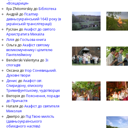
«Всецариця»
Ilya Zhitomirskiy
до
Бібліотека
Андрій
до
Псалтир
давньоукраїнський 1643 року (в
українській транслітерації)
Руслан
до
Акафіст до святого
Архистратига Михаїла
Лілія
до
Гостьова книга
Ольга
до
Акафіст святому
великомученику і цілителю
Пантелеймону
Benderski Valentyna
до
Зі
спогадів
Оксана
до
Ігор Соневицький.
Духовні твори
Денис
до
Акафіст свт.
Спиридону, єпископу
Тримифунтському, чудотворцю
Вікторія
до
Пояснення, поради
до Причастя
Наталя
до
Акафіст до святителя
Миколая
Дмитро
до
Під Твою милість
(давньоукраїнського
обихідного наспіву)