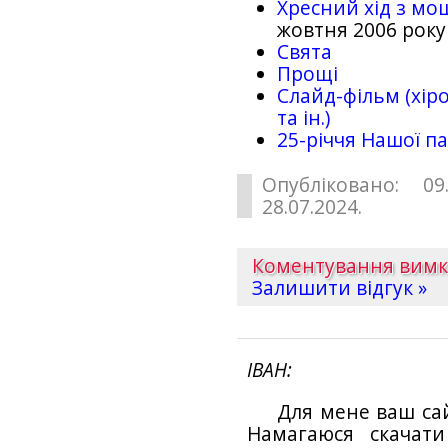
Хресний хід з мо
жовтня 2006 року
Свята
Прощі
Слайд-фільм (хіро
та ін.)
25-рiччя Нашої па
Опубліковано: 09
28.07.2024.
Коментування вим
Залишити відгук »
ІВАН
Для мене ваш са
Намагаюся скачат