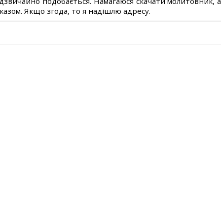
дзвичайно подобається. Намагаюся скачати молитовник, 
азом. Якщо згода, то я надішлю адресу.