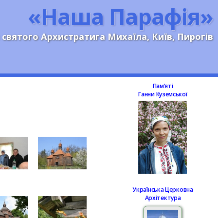
«Наша Парафія»
 святого Архистратига Михаїла, Київ, Пирогів
Памʼяті
Ганни Куземської
Українська Церковна
Архітектура