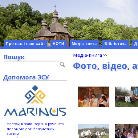
Про нас і наш сайт
НОТИ
Медіа-книга
Бібліотека
Д
Медіа-книга
Пошук
Фото, відео, 
Допомога ЗСУ
Невтомні волонтерські рученята
Допомога роті безпілотних
систем