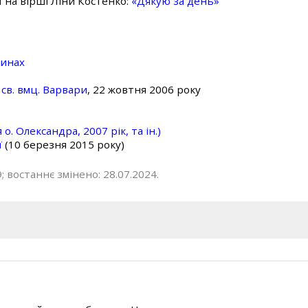
ї на вірші Ліни Костенко:
«Дякую за день»
линах
св. вмц. Варвари
, 22 жовтня 2006 року
о. Олександра, 2007 рік, та ін.)
ї
(10 березня 2015 року)
; востаннє змінено: 28.07.2024.