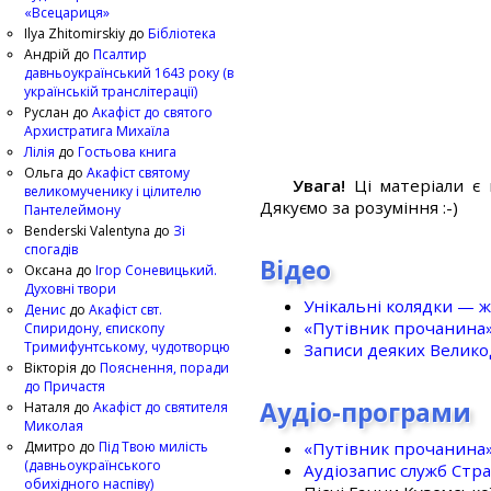
«Всецариця»
Ilya Zhitomirskiy
до
Бібліотека
Андрій
до
Псалтир
давньоукраїнський 1643 року (в
українській транслітерації)
Руслан
до
Акафіст до святого
Архистратига Михаїла
Лілія
до
Гостьова книга
Ольга
до
Акафіст святому
Увага!
Ці матеріали є 
великомученику і цілителю
Дякуємо за розуміння :-)
Пантелеймону
Benderski Valentyna
до
Зі
спогадів
Відео
Оксана
до
Ігор Соневицький.
Духовні твори
Унікальні колядки — ж
Денис
до
Акафіст свт.
«Путівник прочанина
Спиридону, єпископу
Тримифунтському, чудотворцю
Записи деяких Великод
Вікторія
до
Пояснення, поради
до Причастя
Аудіо-програми
Наталя
до
Акафіст до святителя
Миколая
«Путівник прочанина
Дмитро
до
Під Твою милість
(давньоукраїнського
Аудіозапис служб Стр
обихідного наспіву)