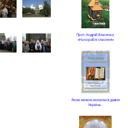
Прот. Андрій Власенко,
«На кораблі спасіння»
Якою мовою молилася давня
Україна…