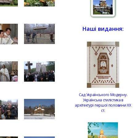
Наші видання:
Сад Українського Модерну.
Українська стилістика в
архітектурі першої половини ХХ
ст.