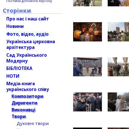
Постійна допомога Херсону
Сторінки
Про нас і наш сайт
Новини
Фото, відео, аудіо
Українська церковна
архітектура
Сад Українського
Модерну
БІБЛІОТЕКА
НОТИ
Медіа-книга
українського співу
Композитори
Диригенти
Виконавці
Твори
Духовні твори