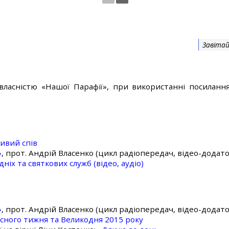
Завітай
власністю «Нашої Парафії», при використанні посилання
ивий спів
»
, прот. Андрій Власенко (цикл радіопередач, відео-додато
ніх та святкових служб (відео, аудіо)
»
, прот. Андрій Власенко (цикл радіопередач, відео-додато
асного тижня та Великодня 2015 року