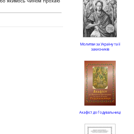
або якимось чином прохаю
Молитви за Україну та її
захисників
Акафіст до Годувальниці