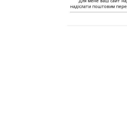
Для мене ваш сайт на
надіслати поштовим перек