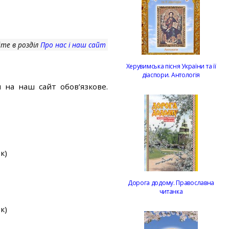
те в розділ
Про нас і наш сайт
Херувимська пісня України та її
діаспори. Антологія
 на наш сайт обов’язкове.
к)
Дорога додому. Православна
читанка
к)