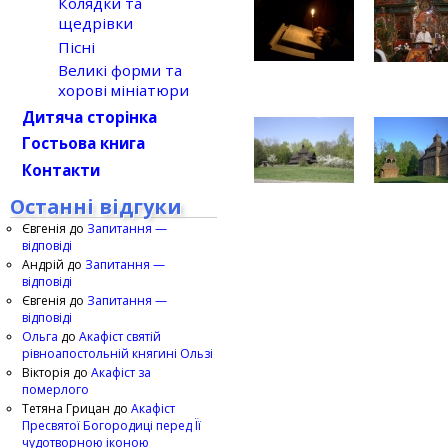
Колядки та
щедрівки
Пісні
Великі форми та
хорові мініатюри
Дитяча сторінка
Гостьова книга
Контакти
Останні відгуки
Євгенія
до
Запитання —
відповіді
Андрій
до
Запитання —
відповіді
Євгенія
до
Запитання —
відповіді
Ольга
до
Акафіст святій
рівноапостольній княгині Ользі
Вікторія
до
Акафіст за
померлого
Тетяна Грицан
до
Акафіст
Пресвятої Богородиці перед Її
чудотворною іконою