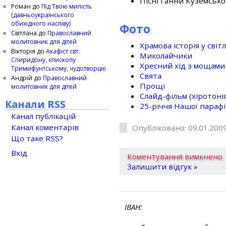
Пісні Ганни Куземсько
Роман
до
Під Твою милість
(давньоукраїнського
обихідного наспіву)
Фото
Світлана
до
Православний
молитовник для дітей
Храмова історія у світ
Вікторія
до
Акафіст свт.
Миколайчики
Спиридону, єпископу
Хресний хід з мощами 
Тримифунтському, чудотворцю
Свята
Андрій
до
Православний
Прощі
молитовник для дітей
Слайд-фільм (хіротонія 
Канали RSS
25-рiччя Нашої парафi
Канал публікацій
Канал коментарів
Опубліковано: 09.01.2009
Що таке RSS?
Вхід
Коментування вимкнено
Залишити відгук »
ІВАН