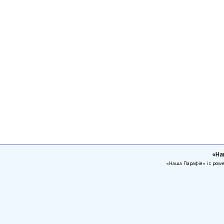
«На
«Наша Парафія» is pow