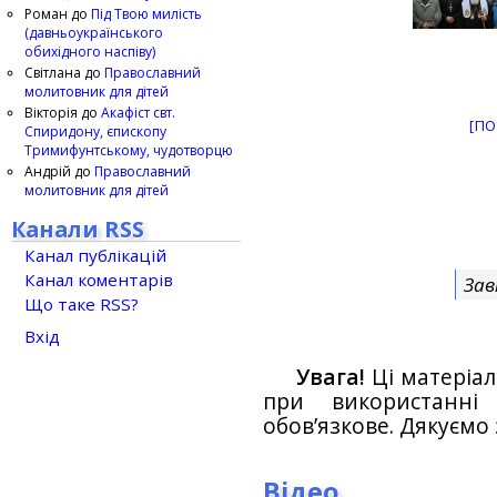
Роман
до
Під Твою милість
(давньоукраїнського
обихідного наспіву)
Світлана
до
Православний
молитовник для дітей
Вікторія
до
Акафіст свт.
[ПО
Спиридону, єпископу
Тримифунтському, чудотворцю
Андрій
до
Православний
молитовник для дітей
Канали RSS
Канал публікацій
Канал коментарів
Зав
Що таке RSS?
Вхід
Увага!
Ці матеріал
при використанн
обов’язкове. Дякуємо 
Відео