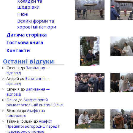
Колядки та
щедрівки
Пісні
Великі форми та
хорові мініатюри
Дитяча сторінка
Гостьова книга
Контакти
Останні відгуки
Євгенія
до
Запитання —
відповіді
Андрій
до
Запитання —
відповіді
Євгенія
до
Запитання —
відповіді
Ольга
до
Акафіст святій
рівноапостольній княгині Ользі
Вікторія
до
Акафіст за
померлого
Тетяна Грицан
до
Акафіст
Пресвятої Богородиці перед Її
чудотворною іконою