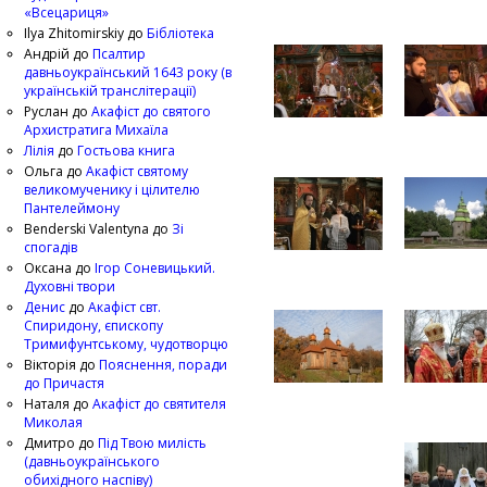
«Всецариця»
Ilya Zhitomirskiy
до
Бібліотека
Андрій
до
Псалтир
давньоукраїнський 1643 року (в
українській транслітерації)
Руслан
до
Акафіст до святого
Архистратига Михаїла
Лілія
до
Гостьова книга
Ольга
до
Акафіст святому
великомученику і цілителю
Пантелеймону
Benderski Valentyna
до
Зі
спогадів
Оксана
до
Ігор Соневицький.
Духовні твори
Денис
до
Акафіст свт.
Спиридону, єпископу
Тримифунтському, чудотворцю
Вікторія
до
Пояснення, поради
до Причастя
Наталя
до
Акафіст до святителя
Миколая
Дмитро
до
Під Твою милість
(давньоукраїнського
обихідного наспіву)