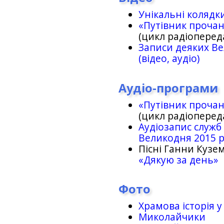
Унікальні колядк
«Путівник проча
(цикл радіоперед
Записи деяких Ве
(відео, аудіо)
Аудіо-програми
«Путівник проча
(цикл радіоперед
Аудіозапис служб
Великодня 2015 
Пісні Ганни Кузем
«Дякую за день»
Фото
Храмова історія у
Миколайчики