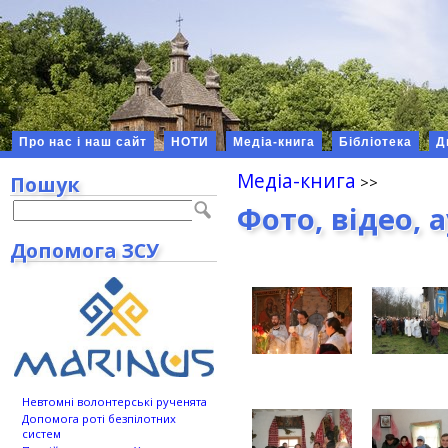
Про нас і наш сайт
НОТИ
Медіа-книга
Бібліотека
Д
Медіа-книга
Пошук
Фото, відео, 
Допомога ЗСУ
Невтомні волонтерські рученята
Допомога роті безпілотних
систем