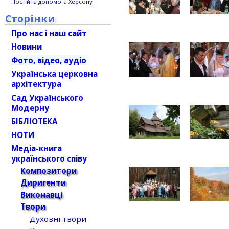
Постійна допомога Херсону
Сторінки
Про нас і наш сайт
Новини
Фото, відео, аудіо
Українська церковна
архітектура
Сад Українського
Модерну
БІБЛІОТЕКА
НОТИ
Медіа-книга
українського співу
Композитори
Диригенти
Виконавці
Твори
Духовні твори