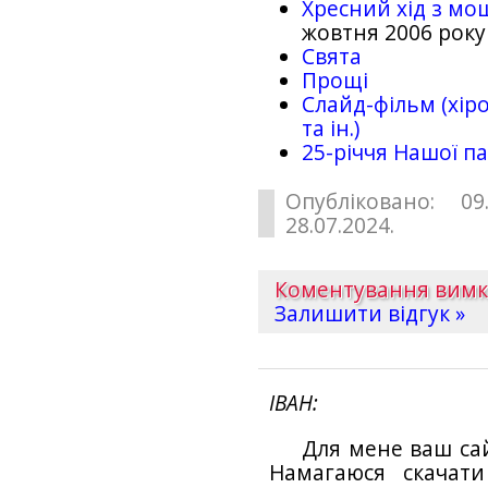
Хресний хід з мо
жовтня 2006 року
Свята
Прощі
Слайд-фільм (хіро
та ін.)
25-рiччя Нашої па
Опубліковано: 09
28.07.2024.
Коментування вим
Залишити відгук »
ІВАН
Для мене ваш са
Намагаюся скачат