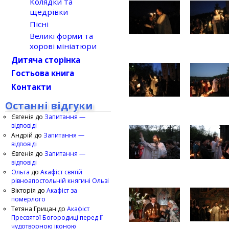
Колядки та
щедрівки
Пісні
Великі форми та
хорові мініатюри
Дитяча сторінка
Гостьова книга
Контакти
Останні відгуки
Євгенія
до
Запитання —
відповіді
Андрій
до
Запитання —
відповіді
Євгенія
до
Запитання —
відповіді
Ольга
до
Акафіст святій
рівноапостольній княгині Ользі
Вікторія
до
Акафіст за
померлого
Тетяна Грицан
до
Акафіст
Пресвятої Богородиці перед Її
чудотворною іконою