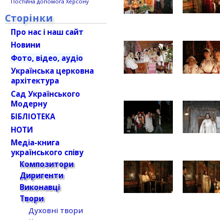
Постійна допомога Херсону
Сторінки
Про нас і наш сайт
Новини
Фото, відео, аудіо
Українська церковна
архітектура
Сад Українського
Модерну
БІБЛІОТЕКА
НОТИ
Медіа-книга
українського співу
Композитори
Диригенти
Виконавці
Твори
Духовні твори