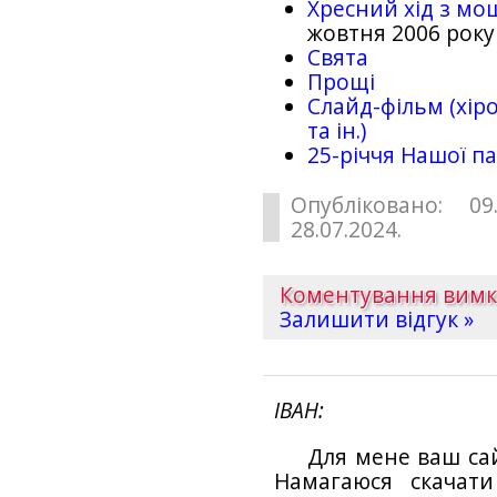
Хресний хід з мо
жовтня 2006 року
Свята
Прощі
Слайд-фільм (хіро
та ін.)
25-рiччя Нашої па
Опубліковано: 09
28.07.2024.
Коментування вим
Залишити відгук »
ІВАН
Для мене ваш са
Намагаюся скачат