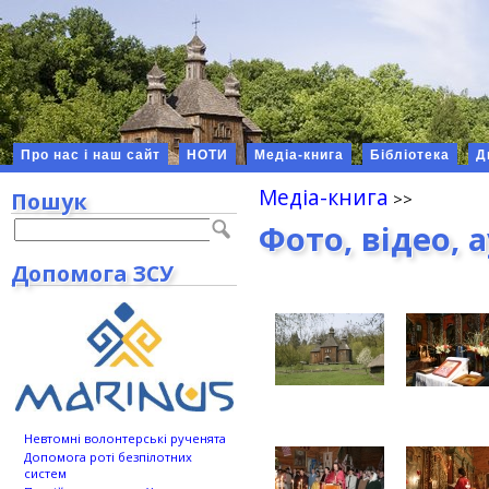
Про нас і наш сайт
НОТИ
Медіа-книга
Бібліотека
Д
Медіа-книга
Пошук
Фото, відео, 
Допомога ЗСУ
Невтомні волонтерські рученята
Допомога роті безпілотних
систем