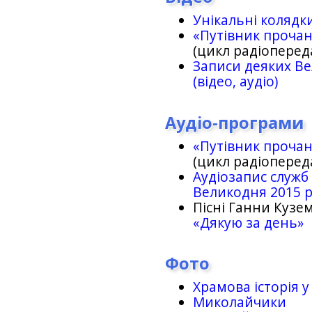
Унікальні колядк
«Путівник проча
(цикл радіоперед
Записи деяких Ве
(відео, аудіо)
Аудіо-програми
«Путівник проча
(цикл радіоперед
Аудіозапис служб
Великодня 2015 
Пісні Ганни Кузем
«Дякую за день»
Фото
Храмова історія у
Миколайчики