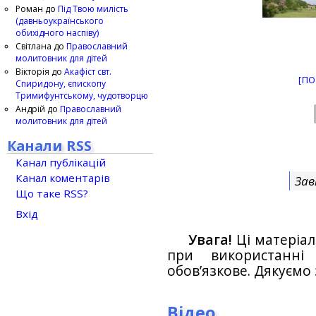
Роман
до
Під Твою милість
(давньоукраїнського
обихідного наспіву)
Світлана
до
Православний
молитовник для дітей
Вікторія
до
Акафіст свт.
[ПО
Спиридону, єпископу
Тримифунтському, чудотворцю
Андрій
до
Православний
молитовник для дітей
Канали RSS
Канал публікацій
Канал коментарів
Зав
Що таке RSS?
Вхід
Увага!
Ці матеріал
при використанн
обов’язкове. Дякуємо 
Відео