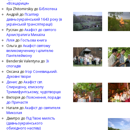
«Всецариця»
Ilya Zhitomirskiy
до
Бібліотека
Андрій
до
Псалтир
давньоукраїнський 1643 року (в
українській транслітерації)
Руслан
до
Акафіст до святого
Архистратига Михаїла
Лілія
до
Гостьова книга
Ольга
до
Акафіст святому
великомученику і цілителю
Пантелеймону
Benderski Valentyna
до
Зі
спогадів
Оксана
до
Ігор Соневицький.
Духовні твори
Денис
до
Акафіст свт.
Спиридону, єпископу
Тримифунтському, чудотворцю
Вікторія
до
Пояснення, поради
до Причастя
Наталя
до
Акафіст до святителя
Миколая
Дмитро
до
Під Твою милість
(давньоукраїнського
обихідного наспіву)