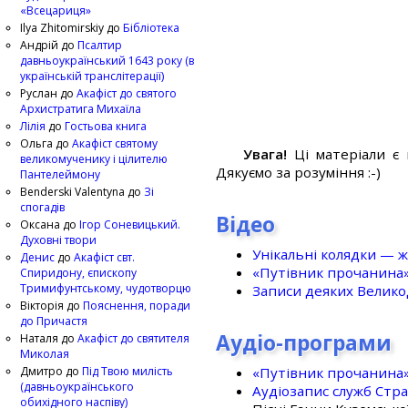
«Всецариця»
Ilya Zhitomirskiy
до
Бібліотека
Андрій
до
Псалтир
давньоукраїнський 1643 року (в
українській транслітерації)
Руслан
до
Акафіст до святого
Архистратига Михаїла
Лілія
до
Гостьова книга
Ольга
до
Акафіст святому
Увага!
Ці матеріали є 
великомученику і цілителю
Дякуємо за розуміння :-)
Пантелеймону
Benderski Valentyna
до
Зі
спогадів
Відео
Оксана
до
Ігор Соневицький.
Духовні твори
Унікальні колядки — ж
Денис
до
Акафіст свт.
«Путівник прочанина
Спиридону, єпископу
Тримифунтському, чудотворцю
Записи деяких Великод
Вікторія
до
Пояснення, поради
до Причастя
Аудіо-програми
Наталя
до
Акафіст до святителя
Миколая
«Путівник прочанина
Дмитро
до
Під Твою милість
(давньоукраїнського
Аудіозапис служб Стр
обихідного наспіву)