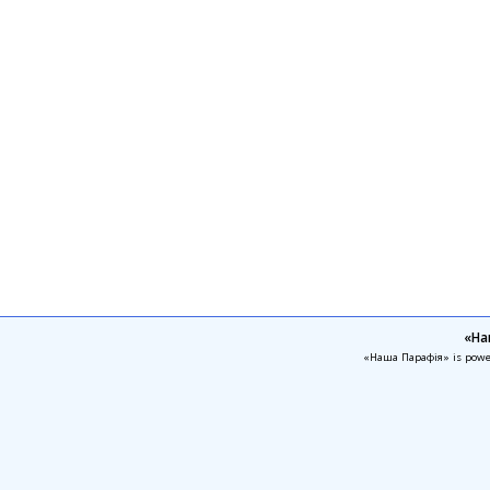
«На
«Наша Парафія» is pow