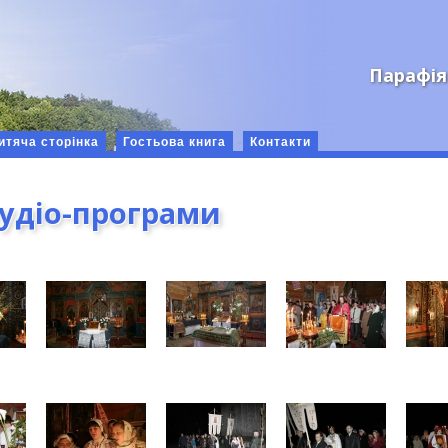
Парафія
итяча сторінка
Гостьова книга
Контакти
аудіо-програми