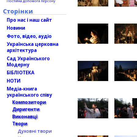
Постійна допомога Херсону
Сторінки
Про нас і наш сайт
Новини
Фото, відео, аудіо
Українська церковна
архітектура
Сад Українського
Модерну
БІБЛІОТЕКА
НОТИ
Медіа-книга
українського співу
Композитори
Диригенти
Виконавці
Твори
Духовні твори