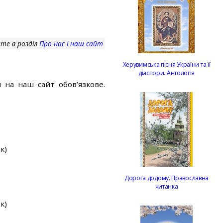
те в розділ
Про нас і наш сайт
Херувимська пісня України та її
діаспори. Антологія
 на наш сайт обов’язкове.
к)
Дорога додому. Православна
читанка
к)