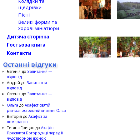
Колядки та
щедрівки
Пісні
Великі форми та
хорові мініатюри
Дитяча сторінка
Гостьова книга
Контакти
Останні відгуки
Євгенія
до
Запитання —
відповіді
Андрій
до
Запитання —
відповіді
Євгенія
до
Запитання —
відповіді
Ольга
до
Акафіст святій
рівноапостольній княгині Ользі
Вікторія
до
Акафіст за
померлого
Тетяна Грицан
до
Акафіст
Пресвятої Богородиці перед Її
чудотворною іконою