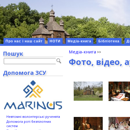
Про нас і наш сайт
НОТИ
Медіа-книга
Бібліотека
Д
Медіа-книга
Пошук
Фото, відео, 
Допомога ЗСУ
Невтомні волонтерські рученята
Допомога роті безпілотних
систем