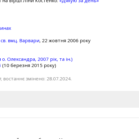
ї на вірші Ліни Костенко:
«Дякую за день»
линах
св. вмц. Варвари
, 22 жовтня 2006 року
о. Олександра, 2007 рік, та ін.)
ї
(10 березня 2015 року)
; востаннє змінено: 28.07.2024.