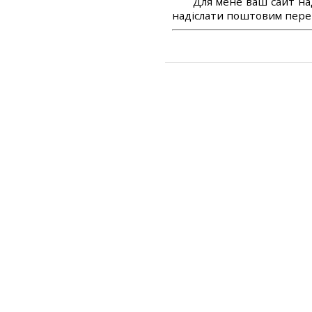
Для мене ваш сайт на
надіслати поштовим перек