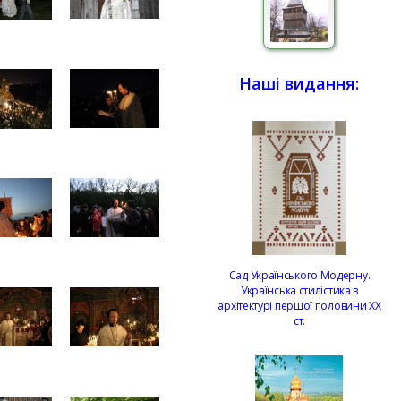
Наші видання:
Сад Українського Модерну.
Українська стилістика в
архітектурі першої половини ХХ
ст.