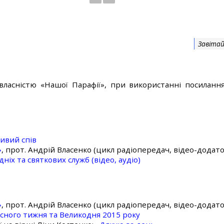
Завітай
власністю «Нашої Парафії», при використанні посилання
ивий спів
»
, прот. Андрій Власенко (цикл радіопередач, відео-додато
ніх та святкових служб (відео, аудіо)
»
, прот. Андрій Власенко (цикл радіопередач, відео-додато
асного тижня та Великодня 2015 року