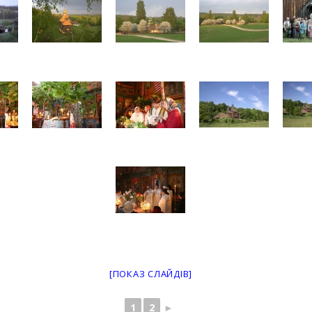
[ПОКАЗ СЛАЙДІВ]
1
2
►