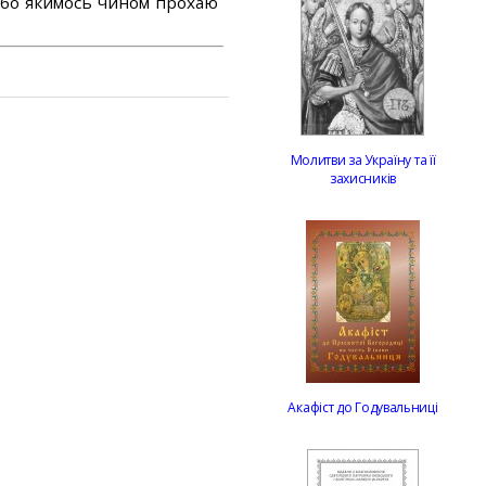
або якимось чином прохаю
Молитви за Україну та її
захисників
Акафіст до Годувальниці