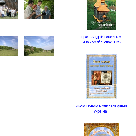
Прот. Андрій Власенко,
«На кораблі спасіння»
Якою мовою молилася давня
Україна…