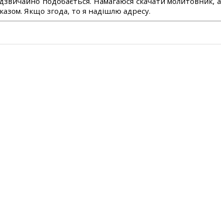
дзвичайно подобається. Намагаюся скачати молитовник, 
азом. Якщо згода, то я надішлю адресу.