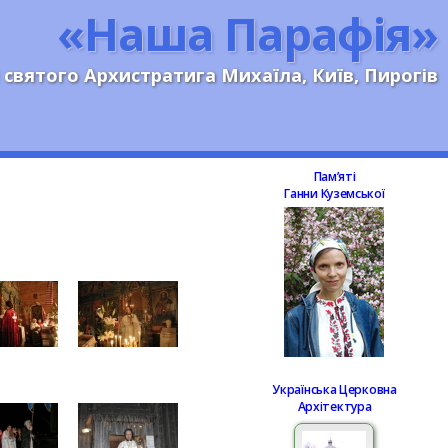
«Наша Парафія»
 святого Архистратига Михаїла, Київ, Пирогів
Памʼяті
Ганни Куземської
Українська Церковна
Архітектура