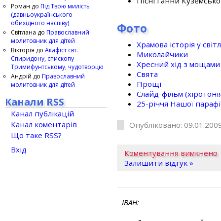
Пісні Ганни Куземсько
Роман
до
Під Твою милість
(давньоукраїнського
обихідного наспіву)
Фото
Світлана
до
Православний
молитовник для дітей
Храмова історія у світ
Вікторія
до
Акафіст свт.
Миколайчики
Спиридону, єпископу
Хресний хід з мощами 
Тримифунтському, чудотворцю
Свята
Андрій
до
Православний
Прощі
молитовник для дітей
Слайд-фільм (хіротонія 
Канали RSS
25-рiччя Нашої парафi
Канал публікацій
Канал коментарів
Опубліковано: 09.01.2009
Що таке RSS?
Вхід
Коментування вимкнено
Залишити відгук »
ІВАН