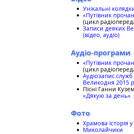
Унікальні колядк
«Путівник проча
(цикл радіоперед
Записи деяких Ве
(відео, аудіо)
Аудіо-програми
«Путівник проча
(цикл радіоперед
Аудіозапис служб
Великодня 2015 
Пісні Ганни Кузем
«Дякую за день»
Фото
Храмова історія у
Миколайчики