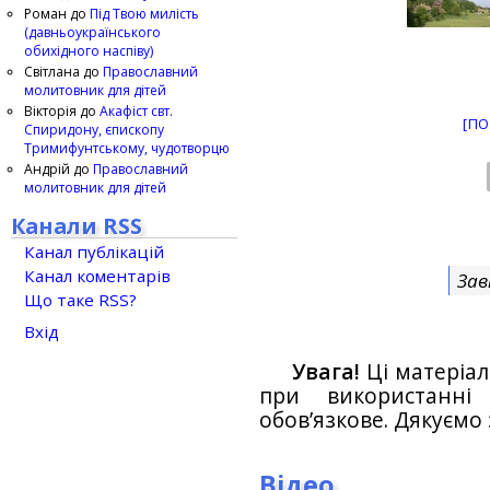
Роман
до
Під Твою милість
(давньоукраїнського
обихідного наспіву)
Світлана
до
Православний
молитовник для дітей
Вікторія
до
Акафіст свт.
[ПО
Спиридону, єпископу
Тримифунтському, чудотворцю
Андрій
до
Православний
молитовник для дітей
Канали RSS
Канал публікацій
Канал коментарів
Зав
Що таке RSS?
Вхід
Увага!
Ці матеріал
при використанн
обов’язкове. Дякуємо 
Відео