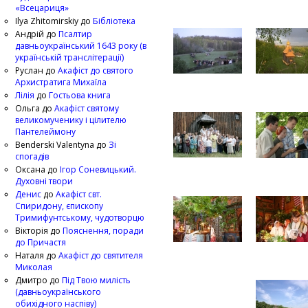
«Всецариця»
Ilya Zhitomirskiy
до
Бібліотека
Андрій
до
Псалтир
давньоукраїнський 1643 року (в
українській транслітерації)
Руслан
до
Акафіст до святого
Архистратига Михаїла
Лілія
до
Гостьова книга
Ольга
до
Акафіст святому
великомученику і цілителю
Пантелеймону
Benderski Valentyna
до
Зі
спогадів
Оксана
до
Ігор Соневицький.
Духовні твори
Денис
до
Акафіст свт.
Спиридону, єпископу
Тримифунтському, чудотворцю
Вікторія
до
Пояснення, поради
до Причастя
Наталя
до
Акафіст до святителя
Миколая
Дмитро
до
Під Твою милість
(давньоукраїнського
обихідного наспіву)