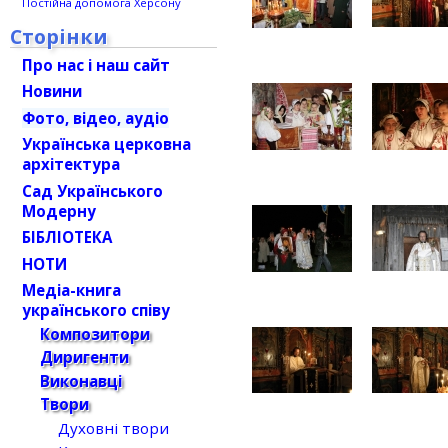
Постійна допомога Херсону
Сторінки
Про нас і наш сайт
Новини
Фото, відео, аудіо
Українська церковна
архітектура
Сад Українського
Модерну
БІБЛІОТЕКА
НОТИ
Медіа-книга
українського співу
Композитори
Диригенти
Виконавці
Твори
Духовні твори