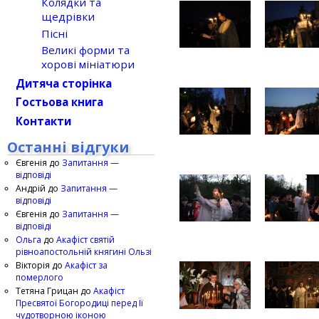
Колядки та
щедрівки
Пісні
Великі форми та
хорові мініатюри
Дитяча сторінка
Гостьова книга
Контакти
Останні відгуки
Євгенія
до
Запитання —
відповіді
Андрій
до
Запитання —
відповіді
Євгенія
до
Запитання —
відповіді
Ольга
до
Акафіст святій
рівноапостольній княгині Ользі
Вікторія
до
Акафіст за
померлого
Тетяна Грицан
до
Акафіст
Пресвятої Богородиці перед Її
чудотворною іконою