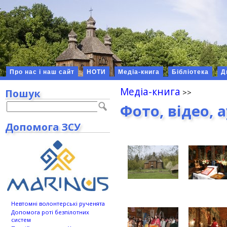
Про нас і наш сайт
НОТИ
Медіа-книга
Бібліотека
Д
Медіа-книга
Пошук
Фото, відео, 
Допомога ЗСУ
Невтомні волонтерські рученята
Допомога роті безпілотних
систем