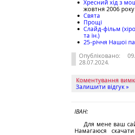
Хресний хід з мо
жовтня 2006 року
Свята
Прощі
Слайд-фільм (хіро
та ін.)
25-рiччя Нашої па
Опубліковано: 09
28.07.2024.
Коментування вим
Залишити відгук »
ІВАН
Для мене ваш са
Намагаюся скачат