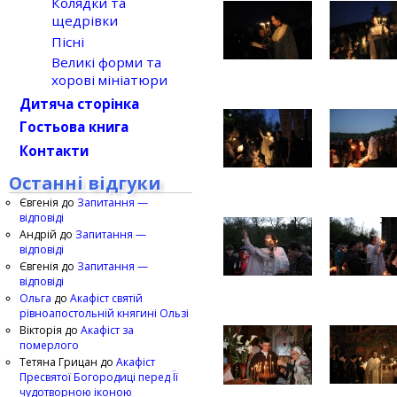
Колядки та
щедрівки
Пісні
Великі форми та
хорові мініатюри
Дитяча сторінка
Гостьова книга
Контакти
Останні відгуки
Євгенія
до
Запитання —
відповіді
Андрій
до
Запитання —
відповіді
Євгенія
до
Запитання —
відповіді
Ольга
до
Акафіст святій
рівноапостольній княгині Ользі
Вікторія
до
Акафіст за
померлого
Тетяна Грицан
до
Акафіст
Пресвятої Богородиці перед Її
чудотворною іконою