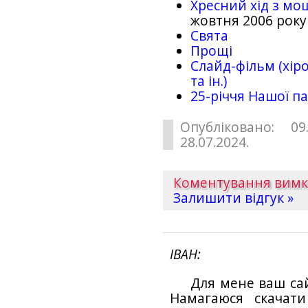
Хресний хід з мо
жовтня 2006 року
Свята
Прощі
Слайд-фільм (хіро
та ін.)
25-рiччя Нашої па
Опубліковано: 09
28.07.2024.
Коментування вим
Залишити відгук »
ІВАН
Для мене ваш са
Намагаюся скачат