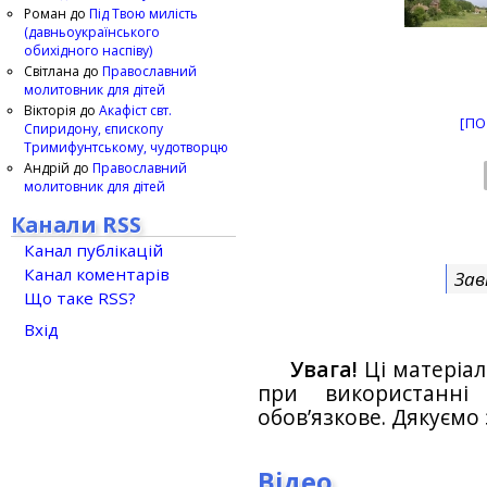
Роман
до
Під Твою милість
(давньоукраїнського
обихідного наспіву)
Світлана
до
Православний
молитовник для дітей
Вікторія
до
Акафіст свт.
[ПО
Спиридону, єпископу
Тримифунтському, чудотворцю
Андрій
до
Православний
молитовник для дітей
Канали RSS
Канал публікацій
Канал коментарів
Зав
Що таке RSS?
Вхід
Увага!
Ці матеріал
при використанн
обов’язкове. Дякуємо 
Відео