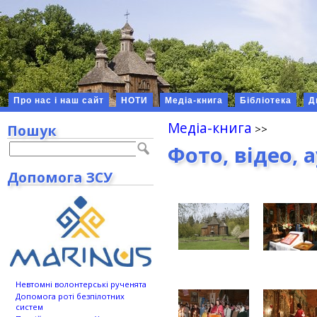
Про нас і наш сайт
НОТИ
Медіа-книга
Бібліотека
Д
Медіа-книга
Пошук
Фото, відео, 
Допомога ЗСУ
Невтомні волонтерські рученята
Допомога роті безпілотних
систем