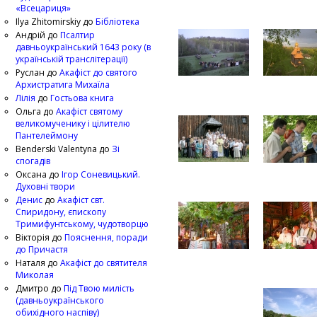
«Всецариця»
Ilya Zhitomirskiy
до
Бібліотека
Андрій
до
Псалтир
давньоукраїнський 1643 року (в
українській транслітерації)
Руслан
до
Акафіст до святого
Архистратига Михаїла
Лілія
до
Гостьова книга
Ольга
до
Акафіст святому
великомученику і цілителю
Пантелеймону
Benderski Valentyna
до
Зі
спогадів
Оксана
до
Ігор Соневицький.
Духовні твори
Денис
до
Акафіст свт.
Спиридону, єпископу
Тримифунтському, чудотворцю
Вікторія
до
Пояснення, поради
до Причастя
Наталя
до
Акафіст до святителя
Миколая
Дмитро
до
Під Твою милість
(давньоукраїнського
обихідного наспіву)