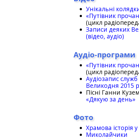
Унікальні колядк
«Путівник проча
(цикл радіоперед
Записи деяких Ве
(відео, аудіо)
Аудіо-програми
«Путівник проча
(цикл радіоперед
Аудіозапис служб
Великодня 2015 
Пісні Ганни Кузем
«Дякую за день»
Фото
Храмова історія у
Миколайчики