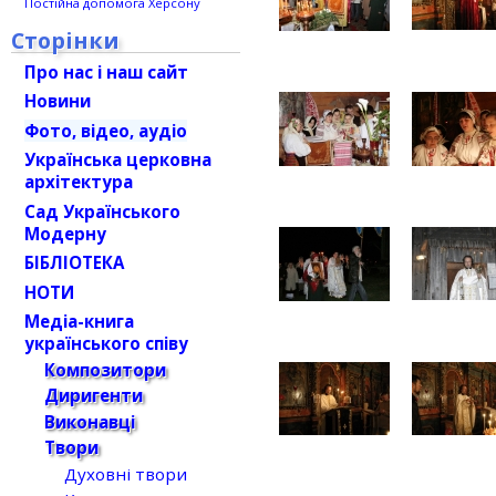
Постійна допомога Херсону
Сторінки
Про нас і наш сайт
Новини
Фото, відео, аудіо
Українська церковна
архітектура
Сад Українського
Модерну
БІБЛІОТЕКА
НОТИ
Медіа-книга
українського співу
Композитори
Диригенти
Виконавці
Твори
Духовні твори