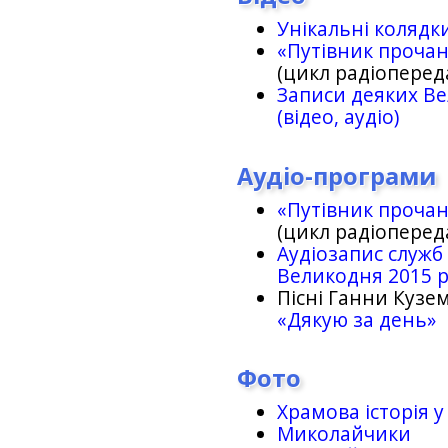
Унікальні колядк
«Путівник проча
(цикл радіоперед
Записи деяких Ве
(відео, аудіо)
Аудіо-програми
«Путівник проча
(цикл радіоперед
Аудіозапис служб
Великодня 2015 
Пісні Ганни Кузем
«Дякую за день»
Фото
Храмова історія у
Миколайчики