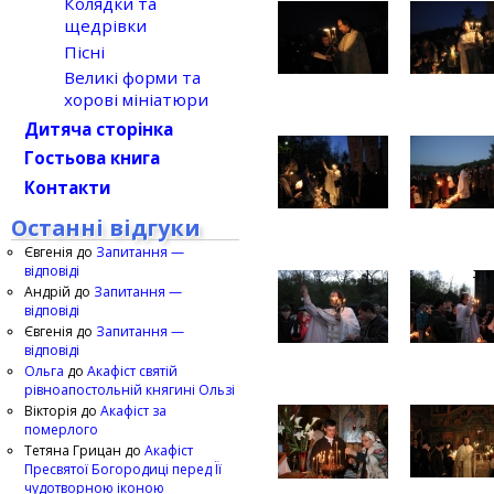
Колядки та
щедрівки
Пісні
Великі форми та
хорові мініатюри
Дитяча сторінка
Гостьова книга
Контакти
Останні відгуки
Євгенія
до
Запитання —
відповіді
Андрій
до
Запитання —
відповіді
Євгенія
до
Запитання —
відповіді
Ольга
до
Акафіст святій
рівноапостольній княгині Ользі
Вікторія
до
Акафіст за
померлого
Тетяна Грицан
до
Акафіст
Пресвятої Богородиці перед Її
чудотворною іконою