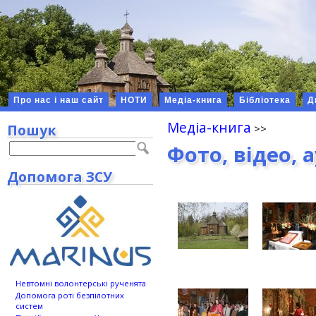
Про нас і наш сайт
НОТИ
Медіа-книга
Бібліотека
Д
Медіа-книга
Пошук
Фото, відео, 
Допомога ЗСУ
Невтомні волонтерські рученята
Допомога роті безпілотних
систем