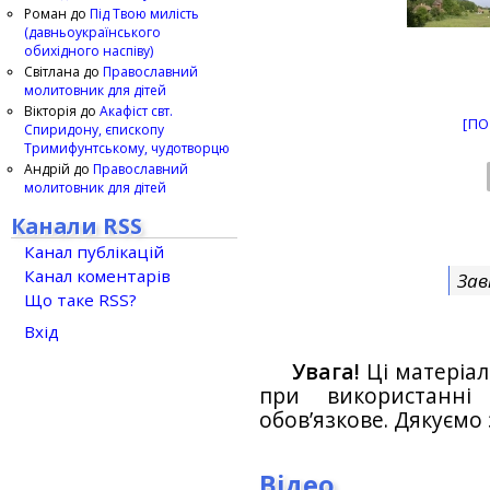
Роман
до
Під Твою милість
(давньоукраїнського
обихідного наспіву)
Світлана
до
Православний
молитовник для дітей
Вікторія
до
Акафіст свт.
[ПО
Спиридону, єпископу
Тримифунтському, чудотворцю
Андрій
до
Православний
молитовник для дітей
Канали RSS
Канал публікацій
Канал коментарів
Зав
Що таке RSS?
Вхід
Увага!
Ці матеріал
при використанн
обов’язкове. Дякуємо 
Відео