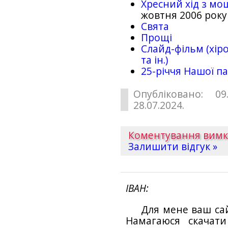
Хресний хід з мо
жовтня 2006 року
Свята
Прощі
Слайд-фільм (хіро
та ін.)
25-рiччя Нашої па
Опубліковано: 09
28.07.2024.
Коментування вим
Залишити відгук »
ІВАН
Для мене ваш са
Намагаюся скачат