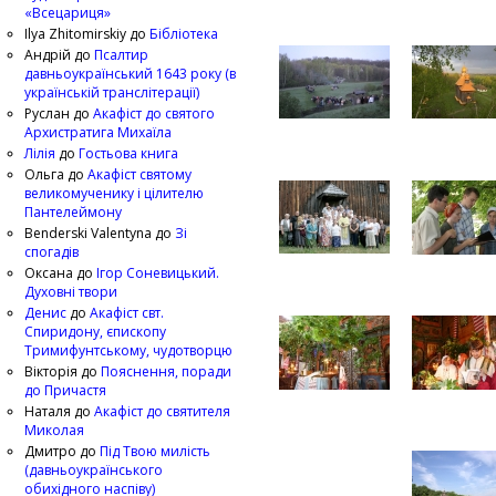
«Всецариця»
Ilya Zhitomirskiy
до
Бібліотека
Андрій
до
Псалтир
давньоукраїнський 1643 року (в
українській транслітерації)
Руслан
до
Акафіст до святого
Архистратига Михаїла
Лілія
до
Гостьова книга
Ольга
до
Акафіст святому
великомученику і цілителю
Пантелеймону
Benderski Valentyna
до
Зі
спогадів
Оксана
до
Ігор Соневицький.
Духовні твори
Денис
до
Акафіст свт.
Спиридону, єпископу
Тримифунтському, чудотворцю
Вікторія
до
Пояснення, поради
до Причастя
Наталя
до
Акафіст до святителя
Миколая
Дмитро
до
Під Твою милість
(давньоукраїнського
обихідного наспіву)