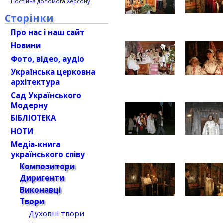
Постійна допомога Херсону
Сторінки
Про нас і наш сайт
Новини
Фото, відео, аудіо
Українська церковна
архітектура
Сад Українського
Модерну
БІБЛІОТЕКА
НОТИ
Медіа-книга
українського співу
Композитори
Диригенти
Виконавці
Твори
Духовні твори