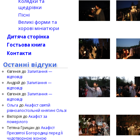
Колядки та
щедрівки
Пісні
Великі форми та
хорові мініатюри
Дитяча сторінка
Гостьова книга
Контакти
Останні відгуки
Євгенія
до
Запитання —
відповіді
Андрій
до
Запитання —
відповіді
Євгенія
до
Запитання —
відповіді
Ольга
до
Акафіст святій
рівноапостольній княгині Ользі
Вікторія
до
Акафіст за
померлого
Тетяна Грицан
до
Акафіст
Пресвятої Богородиці перед Її
чудотворною іконою