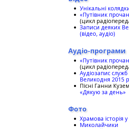
Унікальні колядк
«Путівник проча
(цикл радіоперед
Записи деяких Ве
(відео, аудіо)
Аудіо-програми
«Путівник проча
(цикл радіоперед
Аудіозапис служб
Великодня 2015 
Пісні Ганни Кузем
«Дякую за день»
Фото
Храмова історія у
Миколайчики