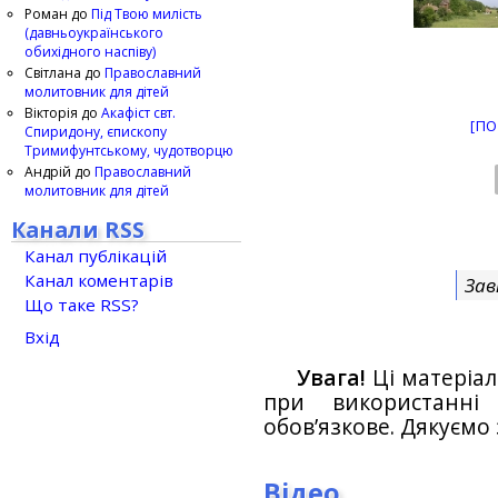
Роман
до
Під Твою милість
(давньоукраїнського
обихідного наспіву)
Світлана
до
Православний
молитовник для дітей
Вікторія
до
Акафіст свт.
[ПО
Спиридону, єпископу
Тримифунтському, чудотворцю
Андрій
до
Православний
молитовник для дітей
Канали RSS
Канал публікацій
Канал коментарів
Зав
Що таке RSS?
Вхід
Увага!
Ці матеріал
при використанн
обов’язкове. Дякуємо 
Відео