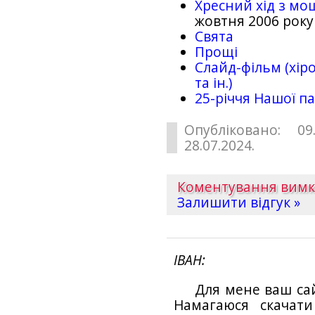
Хресний хід з мо
жовтня 2006 року
Свята
Прощі
Слайд-фільм (хіро
та ін.)
25-рiччя Нашої па
Опубліковано: 09
28.07.2024.
Коментування вим
Залишити відгук »
ІВАН
Для мене ваш са
Намагаюся скачат