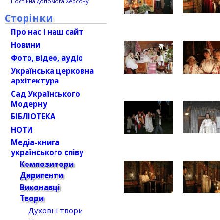
Постійна допомога Херсону
Сторінки
Про нас і наш сайт
Новини
Фото, відео, аудіо
Українська церковна
архітектура
Сад Українського
Модерну
БІБЛІОТЕКА
НОТИ
Медіа-книга
українського співу
Композитори
Диригенти
Виконавці
Твори
Духовні твори