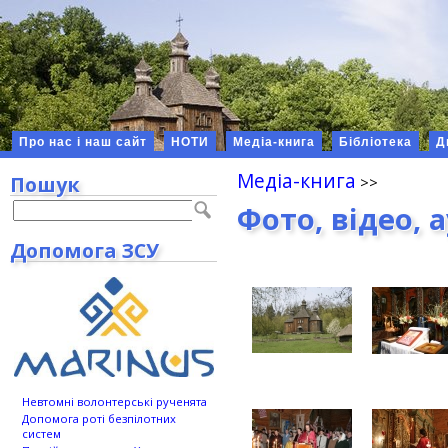
Про нас і наш сайт
НОТИ
Медіа-книга
Бібліотека
Д
Медіа-книга
Пошук
Фото, відео, 
Допомога ЗСУ
Невтомні волонтерські рученята
Допомога роті безпілотних
систем