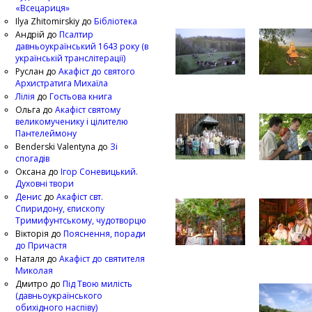
«Всецариця»
Ilya Zhitomirskiy
до
Бібліотека
Андрій
до
Псалтир
давньоукраїнський 1643 року (в
українській транслітерації)
Руслан
до
Акафіст до святого
Архистратига Михаїла
Лілія
до
Гостьова книга
Ольга
до
Акафіст святому
великомученику і цілителю
Пантелеймону
Benderski Valentyna
до
Зі
спогадів
Оксана
до
Ігор Соневицький.
Духовні твори
Денис
до
Акафіст свт.
Спиридону, єпископу
Тримифунтському, чудотворцю
Вікторія
до
Пояснення, поради
до Причастя
Наталя
до
Акафіст до святителя
Миколая
Дмитро
до
Під Твою милість
(давньоукраїнського
обихідного наспіву)