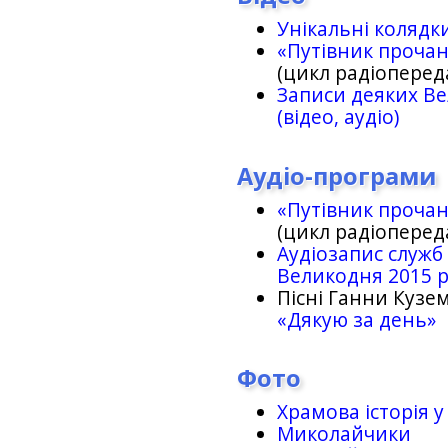
Унікальні колядк
«Путівник проча
(цикл радіоперед
Записи деяких Ве
(відео, аудіо)
Аудіо-програми
«Путівник проча
(цикл радіоперед
Аудіозапис служб
Великодня 2015 
Пісні Ганни Кузем
«Дякую за день»
Фото
Храмова історія у
Миколайчики