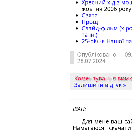
Хресний хід з мо
жовтня 2006 року
Свята
Прощі
Слайд-фільм (хіро
та ін.)
25-рiччя Нашої па
Опубліковано: 09
28.07.2024.
Коментування вим
Залишити відгук »
ІВАН
Для мене ваш са
Намагаюся скачат