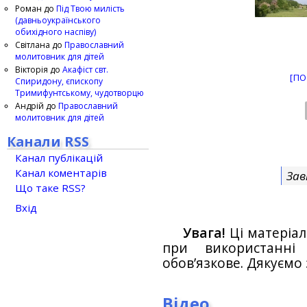
Роман
до
Під Твою милість
(давньоукраїнського
обихідного наспіву)
Світлана
до
Православний
молитовник для дітей
Вікторія
до
Акафіст свт.
[ПО
Спиридону, єпископу
Тримифунтському, чудотворцю
Андрій
до
Православний
молитовник для дітей
Канали RSS
Канал публікацій
Канал коментарів
Зав
Що таке RSS?
Вхід
Увага!
Ці матеріал
при використанн
обов’язкове. Дякуємо 
Відео