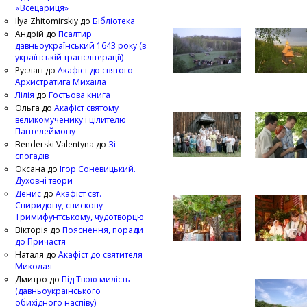
«Всецариця»
Ilya Zhitomirskiy
до
Бібліотека
Андрій
до
Псалтир
давньоукраїнський 1643 року (в
українській транслітерації)
Руслан
до
Акафіст до святого
Архистратига Михаїла
Лілія
до
Гостьова книга
Ольга
до
Акафіст святому
великомученику і цілителю
Пантелеймону
Benderski Valentyna
до
Зі
спогадів
Оксана
до
Ігор Соневицький.
Духовні твори
Денис
до
Акафіст свт.
Спиридону, єпископу
Тримифунтському, чудотворцю
Вікторія
до
Пояснення, поради
до Причастя
Наталя
до
Акафіст до святителя
Миколая
Дмитро
до
Під Твою милість
(давньоукраїнського
обихідного наспіву)