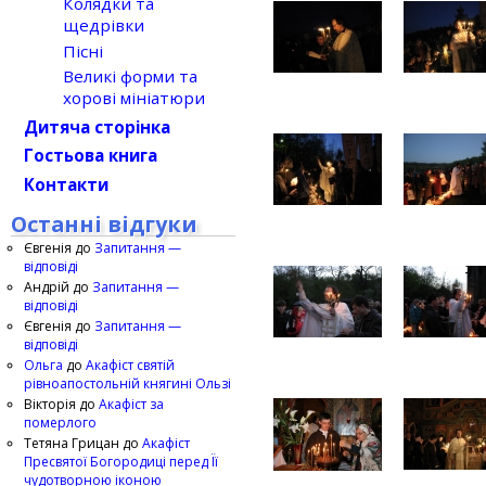
Колядки та
щедрівки
Пісні
Великі форми та
хорові мініатюри
Дитяча сторінка
Гостьова книга
Контакти
Останні відгуки
Євгенія
до
Запитання —
відповіді
Андрій
до
Запитання —
відповіді
Євгенія
до
Запитання —
відповіді
Ольга
до
Акафіст святій
рівноапостольній княгині Ользі
Вікторія
до
Акафіст за
померлого
Тетяна Грицан
до
Акафіст
Пресвятої Богородиці перед Її
чудотворною іконою