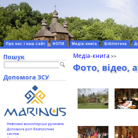
Про нас і наш сайт
НОТИ
Медіа-книга
Бібліотека
Д
Медіа-книга
Пошук
Фото, відео, 
Допомога ЗСУ
Невтомні волонтерські рученята
Допомога роті безпілотних
систем