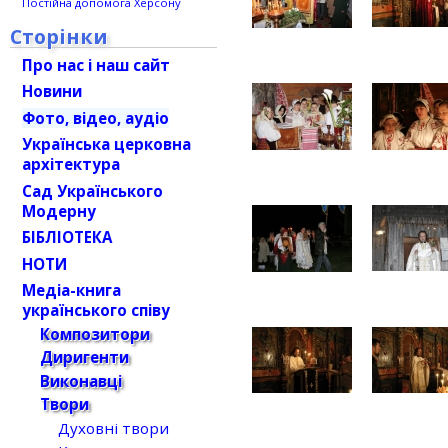
Постійна допомога Херсону
Сторінки
Про нас і наш сайт
Новини
Фото, відео, аудіо
Українська церковна
архітектура
Сад Українського
Модерну
БІБЛІОТЕКА
НОТИ
Медіа-книга
українського співу
Композитори
Диригенти
Виконавці
Твори
Духовні твори