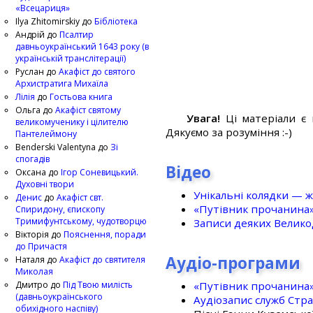
«Всецариця»
Ilya Zhitomirskiy
до
Бібліотека
Андрій
до
Псалтир
давньоукраїнський 1643 року (в
українській транслітерації)
Руслан
до
Акафіст до святого
Архистратига Михаїла
Лілія
до
Гостьова книга
Ольга
до
Акафіст святому
Увага!
Ці матеріали є 
великомученику і цілителю
Дякуємо за розуміння :-)
Пантелеймону
Benderski Valentyna
до
Зі
спогадів
Відео
Оксана
до
Ігор Соневицький.
Духовні твори
Унікальні колядки — ж
Денис
до
Акафіст свт.
«Путівник прочанина
Спиридону, єпископу
Тримифунтському, чудотворцю
Записи деяких Великод
Вікторія
до
Пояснення, поради
до Причастя
Аудіо-програми
Наталя
до
Акафіст до святителя
Миколая
«Путівник прочанина
Дмитро
до
Під Твою милість
(давньоукраїнського
Аудіозапис служб Стр
обихідного наспіву)