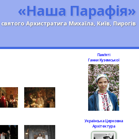
«Наша Парафія»
 святого Архистратига Михаїла, Київ, Пирогів
Памʼяті
Ганни Куземської
Українська Церковна
Архітектура