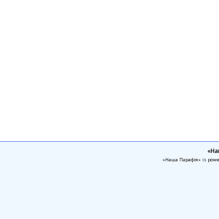
«На
«Наша Парафія» is pow