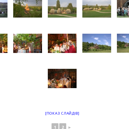
[ПОКАЗ СЛАЙДІВ]
1
2
►