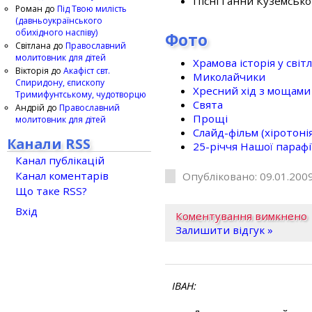
Пісні Ганни Куземсько
Роман
до
Під Твою милість
(давньоукраїнського
обихідного наспіву)
Фото
Світлана
до
Православний
молитовник для дітей
Храмова історія у світ
Вікторія
до
Акафіст свт.
Миколайчики
Спиридону, єпископу
Хресний хід з мощами 
Тримифунтському, чудотворцю
Свята
Андрій
до
Православний
Прощі
молитовник для дітей
Слайд-фільм (хіротонія 
Канали RSS
25-рiччя Нашої парафi
Канал публікацій
Канал коментарів
Опубліковано: 09.01.2009
Що таке RSS?
Вхід
Коментування вимкнено
Залишити відгук »
ІВАН