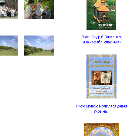
Прот. Андрій Власенко,
«На кораблі спасіння»
Якою мовою молилася давня
Україна…