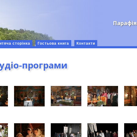
Парафія
итяча сторінка
Гостьова книга
Контакти
аудіо-програми