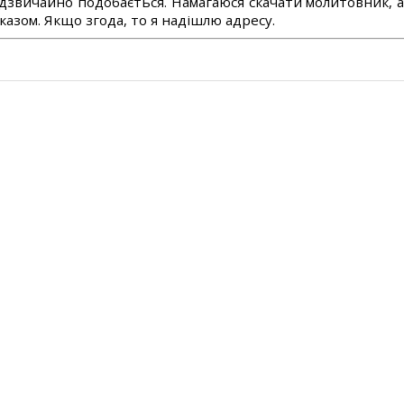
дзвичайно подобається. Намагаюся скачати молитовник, 
азом. Якщо згода, то я надішлю адресу.