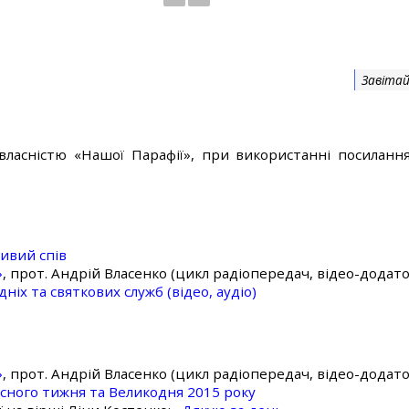
Завітай
власністю «Нашої Парафії», при використанні посилання
ивий спів
»
, прот. Андрій Власенко (цикл радіопередач, відео-додато
ніх та святкових служб (відео, аудіо)
»
, прот. Андрій Власенко (цикл радіопередач, відео-додато
асного тижня та Великодня 2015 року