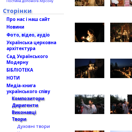
Постійна допомога Херсону
Сторінки
Про нас і наш сайт
Новини
Фото, відео, аудіо
Українська церковна
архітектура
Сад Українського
Модерну
БІБЛІОТЕКА
НОТИ
Медіа-книга
українського співу
Композитори
Диригенти
Виконавці
Твори
Духовні твори