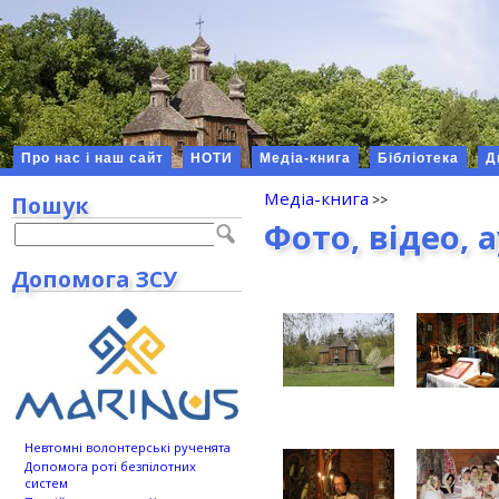
Про нас і наш сайт
НОТИ
Медіа-книга
Бібліотека
Д
Медіа-книга
Пошук
Фото, відео, 
Допомога ЗСУ
Невтомні волонтерські рученята
Допомога роті безпілотних
систем