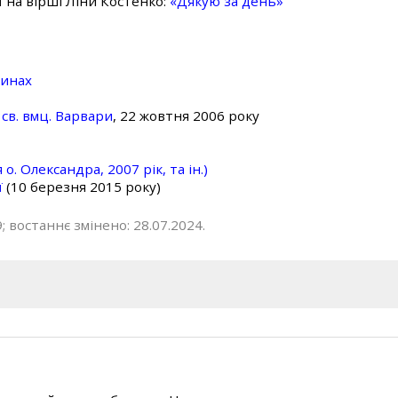
ї на вірші Ліни Костенко:
«Дякую за день»
линах
св. вмц. Варвари
, 22 жовтня 2006 року
о. Олександра, 2007 рік, та ін.)
ї
(10 березня 2015 року)
; востаннє змінено: 28.07.2024.