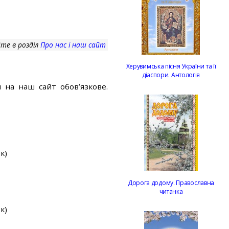
те в розділ
Про нас і наш сайт
Херувимська пісня України та її
діаспори. Антологія
 на наш сайт обов’язкове.
к)
Дорога додому. Православна
читанка
к)