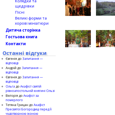
Колядки та
щедрівки
Пісні
Великі форми та
хорові мініатюри
Дитяча сторінка
Гостьова книга
Контакти
Останні відгуки
Євгенія
до
Запитання —
відповіді
Андрій
до
Запитання —
відповіді
Євгенія
до
Запитання —
відповіді
Ольга
до
Акафіст святій
рівноапостольній княгині Ользі
Вікторія
до
Акафіст за
померлого
Тетяна Грицан
до
Акафіст
Пресвятої Богородиці перед Її
чудотворною іконою