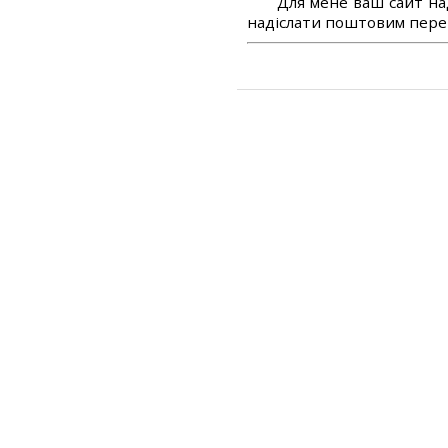
Для мене ваш сайт на
надіслати поштовим перек