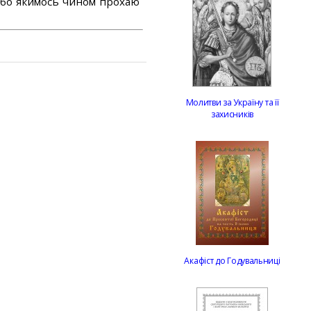
або якимось чином прохаю
Молитви за Україну та її
захисників
Акафіст до Годувальниці