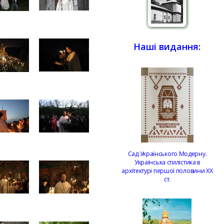
Наші видання:
Сад Українського Модерну.
Українська стилістика в
архітектурі першої половини ХХ
ст.