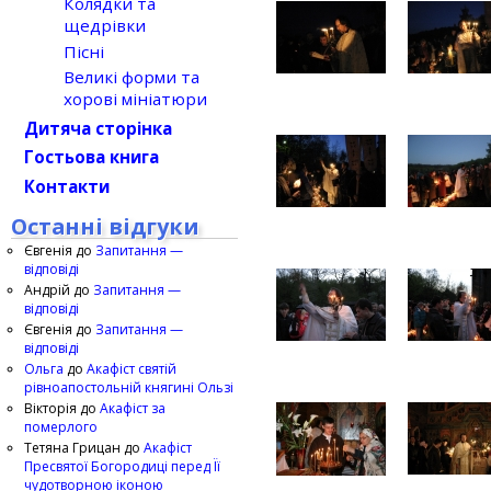
Колядки та
щедрівки
Пісні
Великі форми та
хорові мініатюри
Дитяча сторінка
Гостьова книга
Контакти
Останні відгуки
Євгенія
до
Запитання —
відповіді
Андрій
до
Запитання —
відповіді
Євгенія
до
Запитання —
відповіді
Ольга
до
Акафіст святій
рівноапостольній княгині Ользі
Вікторія
до
Акафіст за
померлого
Тетяна Грицан
до
Акафіст
Пресвятої Богородиці перед Її
чудотворною іконою