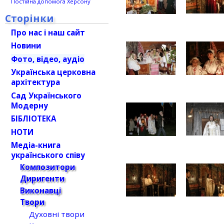
Постійна допомога Херсону
Сторінки
Про нас і наш сайт
Новини
Фото, відео, аудіо
Українська церковна
архітектура
Сад Українського
Модерну
БІБЛІОТЕКА
НОТИ
Медіа-книга
українського співу
Композитори
Диригенти
Виконавці
Твори
Духовні твори