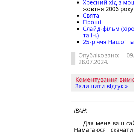
Хресний хід з мо
жовтня 2006 року
Свята
Прощі
Слайд-фільм (хіро
та ін.)
25-рiччя Нашої па
Опубліковано: 09
28.07.2024.
Коментування вим
Залишити відгук »
ІВАН
Для мене ваш са
Намагаюся скачат