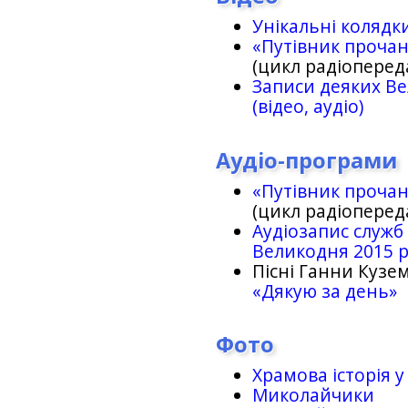
Унікальні колядк
«Путівник проча
(цикл радіоперед
Записи деяких Ве
(відео, аудіо)
Аудіо-програми
«Путівник проча
(цикл радіоперед
Аудіозапис служб
Великодня 2015 
Пісні Ганни Кузем
«Дякую за день»
Фото
Храмова історія у
Миколайчики