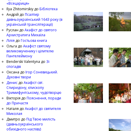
«Всецариця»
Ilya Zhitomirskiy
до
Бібліотека
Андрій
до
Псалтир
давньоукраїнський 1643 року (в
українській транслітерації)
Руслан
до
Акафіст до святого
Архистратига Михаїла
Лілія
до
Гостьова книга
Ольга
до
Акафіст святому
великомученику і цілителю
Пантелеймону
Benderski Valentyna
до
Зі
спогадів
Оксана
до
Ігор Соневицький.
Духовні твори
Денис
до
Акафіст свт.
Спиридону, єпископу
Тримифунтському, чудотворцю
Вікторія
до
Пояснення, поради
до Причастя
Наталя
до
Акафіст до святителя
Миколая
Дмитро
до
Під Твою милість
(давньоукраїнського
обихідного наспіву)