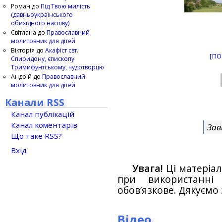
Роман
до
Під Твою милість
(давньоукраїнського
обихідного наспіву)
Світлана
до
Православний
молитовник для дітей
Вікторія
до
Акафіст свт.
[ПО
Спиридону, єпископу
Тримифунтському, чудотворцю
Андрій
до
Православний
молитовник для дітей
Канали RSS
Канал публікацій
Канал коментарів
Зав
Що таке RSS?
Вхід
Увага!
Ці матеріал
при використанн
обов’язкове. Дякуємо 
Відео