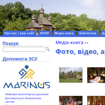
Про нас і наш сайт
НОТИ
Медіа-книга
Бібліотека
Д
Медіа-книга
Пошук
Фото, відео, 
Допомога ЗСУ
Невтомні волонтерські рученята
Допомога роті безпілотних
систем