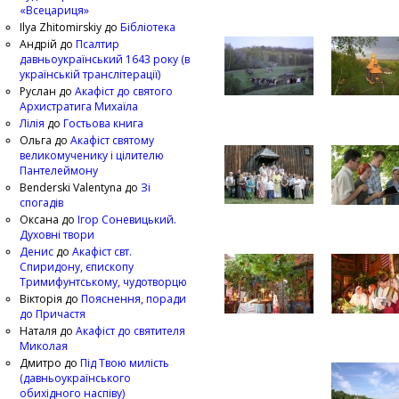
«Всецариця»
Ilya Zhitomirskiy
до
Бібліотека
Андрій
до
Псалтир
давньоукраїнський 1643 року (в
українській транслітерації)
Руслан
до
Акафіст до святого
Архистратига Михаїла
Лілія
до
Гостьова книга
Ольга
до
Акафіст святому
великомученику і цілителю
Пантелеймону
Benderski Valentyna
до
Зі
спогадів
Оксана
до
Ігор Соневицький.
Духовні твори
Денис
до
Акафіст свт.
Спиридону, єпископу
Тримифунтському, чудотворцю
Вікторія
до
Пояснення, поради
до Причастя
Наталя
до
Акафіст до святителя
Миколая
Дмитро
до
Під Твою милість
(давньоукраїнського
обихідного наспіву)