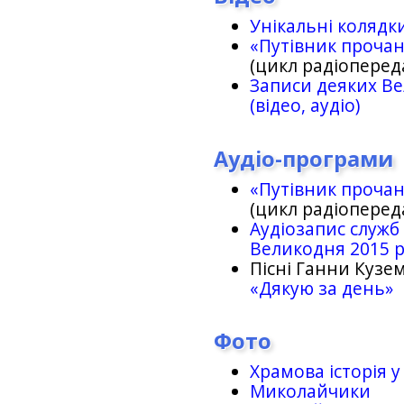
Унікальні колядк
«Путівник проча
(цикл радіоперед
Записи деяких Ве
(відео, аудіо)
Аудіо-програми
«Путівник проча
(цикл радіоперед
Аудіозапис служб
Великодня 2015 
Пісні Ганни Кузем
«Дякую за день»
Фото
Храмова історія у
Миколайчики