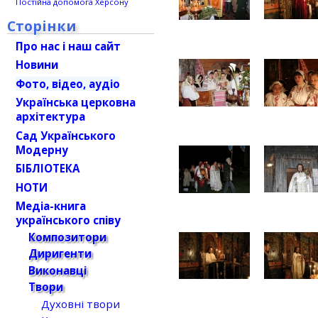
Постійна допомога Херсону
Сторінки
Про нас і наш сайт
Новини
Фото, відео, аудіо
Українська церковна
архітектура
Сад Українського
Модерну
БІБЛІОТЕКА
НОТИ
Медіа-книга
українського співу
Композитори
Диригенти
Виконавці
Твори
Духовні твори