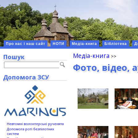
Про нас і наш сайт
НОТИ
Медіа-книга
Бібліотека
Д
Медіа-книга
Пошук
Фото, відео, 
Допомога ЗСУ
Невтомні волонтерські рученята
Допомога роті безпілотних
систем