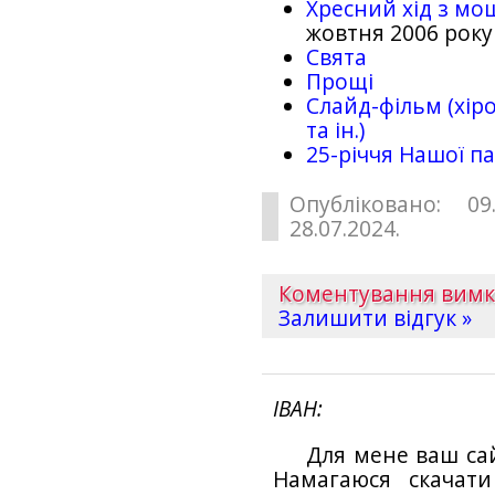
Хресний хід з мо
жовтня 2006 року
Свята
Прощі
Слайд-фільм (хіро
та ін.)
25-рiччя Нашої па
Опубліковано: 09
28.07.2024.
Коментування вим
Залишити відгук »
ІВАН
Для мене ваш са
Намагаюся скачат