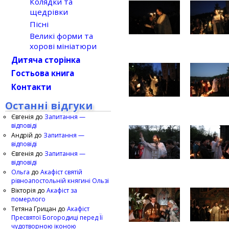
Колядки та
щедрівки
Пісні
Великі форми та
хорові мініатюри
Дитяча сторінка
Гостьова книга
Контакти
Останні відгуки
Євгенія
до
Запитання —
відповіді
Андрій
до
Запитання —
відповіді
Євгенія
до
Запитання —
відповіді
Ольга
до
Акафіст святій
рівноапостольній княгині Ользі
Вікторія
до
Акафіст за
померлого
Тетяна Грицан
до
Акафіст
Пресвятої Богородиці перед Її
чудотворною іконою