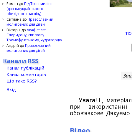
Роман
до
Під Твою милість
(давньоукраїнського
обихідного наспіву)
Світлана
до
Православний
молитовник для дітей
Вікторія
до
Акафіст свт.
[ПО
Спиридону, єпископу
Тримифунтському, чудотворцю
Андрій
до
Православний
молитовник для дітей
Канали RSS
Канал публікацій
Канал коментарів
Зав
Що таке RSS?
Вхід
Увага!
Ці матеріал
при використанн
обов’язкове. Дякуємо 
Відео