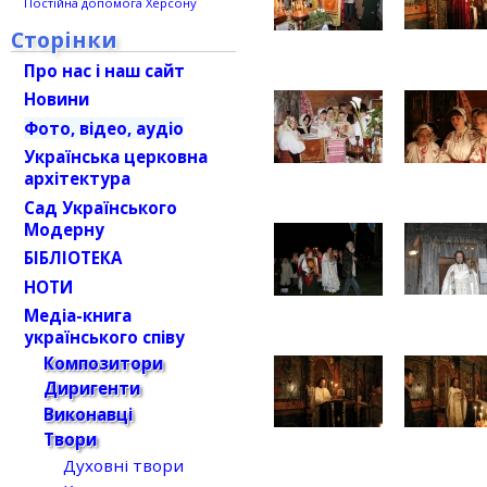
Постійна допомога Херсону
Сторінки
Про нас і наш сайт
Новини
Фото, відео, аудіо
Українська церковна
архітектура
Сад Українського
Модерну
БІБЛІОТЕКА
НОТИ
Медіа-книга
українського співу
Композитори
Диригенти
Виконавці
Твори
Духовні твори