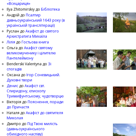
«Всецариця»
Ilya Zhitomirskiy
до
Бібліотека
Андрій
до
Псалтир
давньоукраїнський 1643 року (в
українській транслітерації)
Руслан
до
Акафіст до святого
Архистратига Михаїла
Лілія
до
Гостьова книга
Ольга
до
Акафіст святому
великомученику і цілителю
Пантелеймону
Benderski Valentyna
до
Зі
спогадів
Оксана
до
Ігор Соневицький.
Духовні твори
Денис
до
Акафіст свт.
Спиридону, єпископу
Тримифунтському, чудотворцю
Вікторія
до
Пояснення, поради
до Причастя
Наталя
до
Акафіст до святителя
Миколая
Дмитро
до
Під Твою милість
(давньоукраїнського
обихідного наспіву)