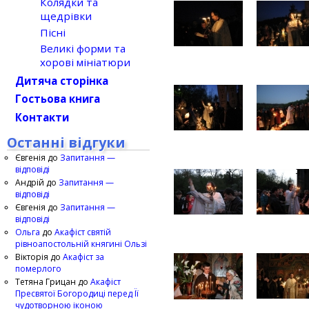
Колядки та
щедрівки
Пісні
Великі форми та
хорові мініатюри
Дитяча сторінка
Гостьова книга
Контакти
Останні відгуки
Євгенія
до
Запитання —
відповіді
Андрій
до
Запитання —
відповіді
Євгенія
до
Запитання —
відповіді
Ольга
до
Акафіст святій
рівноапостольній княгині Ользі
Вікторія
до
Акафіст за
померлого
Тетяна Грицан
до
Акафіст
Пресвятої Богородиці перед Її
чудотворною іконою