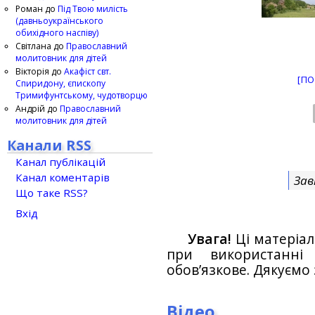
Роман
до
Під Твою милість
(давньоукраїнського
обихідного наспіву)
Світлана
до
Православний
молитовник для дітей
Вікторія
до
Акафіст свт.
[ПО
Спиридону, єпископу
Тримифунтському, чудотворцю
Андрій
до
Православний
молитовник для дітей
Канали RSS
Канал публікацій
Канал коментарів
Зав
Що таке RSS?
Вхід
Увага!
Ці матеріал
при використанн
обов’язкове. Дякуємо 
Відео