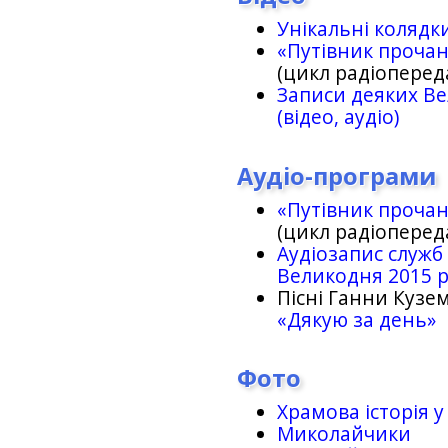
Унікальні колядк
«Путівник проча
(цикл радіоперед
Записи деяких Ве
(відео, аудіо)
Аудіо-програми
«Путівник проча
(цикл радіоперед
Аудіозапис служб
Великодня 2015 
Пісні Ганни Кузем
«Дякую за день»
Фото
Храмова історія у
Миколайчики