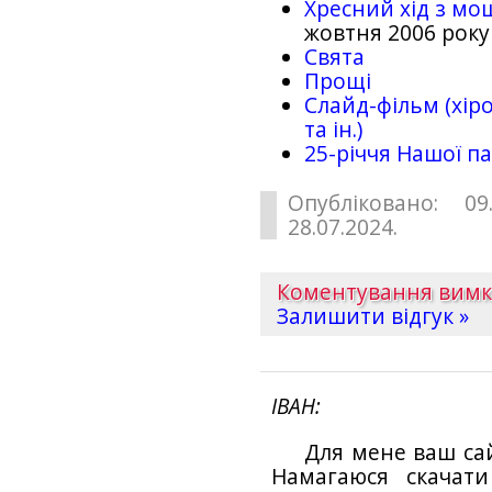
Хресний хід з мо
жовтня 2006 року
Свята
Прощі
Слайд-фільм (хіро
та ін.)
25-рiччя Нашої па
Опубліковано: 09
28.07.2024.
Коментування вим
Залишити відгук »
ІВАН
Для мене ваш са
Намагаюся скачат