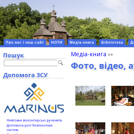
Про нас і наш сайт
НОТИ
Медіа-книга
Бібліотека
Д
Медіа-книга
Пошук
Фото, відео, 
Допомога ЗСУ
Невтомні волонтерські рученята
Допомога роті безпілотних
систем