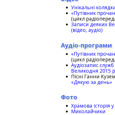
Унікальні колядк
«Путівник проча
(цикл радіоперед
Записи деяких Ве
(відео, аудіо)
Аудіо-програми
«Путівник проча
(цикл радіоперед
Аудіозапис служб
Великодня 2015 
Пісні Ганни Кузем
«Дякую за день»
Фото
Храмова історія у
Миколайчики