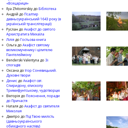
«Всецариця»
Ilya Zhitomirskiy
до
Бібліотека
Андрій
до
Псалтир
давньоукраїнський 1643 року (в
українській транслітерації)
Руслан
до
Акафіст до святого
Архистратига Михаїла
Лілія
до
Гостьова книга
Ольга
до
Акафіст святому
великомученику і цілителю
Пантелеймону
Benderski Valentyna
до
Зі
спогадів
Оксана
до
Ігор Соневицький.
Духовні твори
Денис
до
Акафіст свт.
Спиридону, єпископу
Тримифунтському, чудотворцю
Вікторія
до
Пояснення, поради
до Причастя
Наталя
до
Акафіст до святителя
Миколая
Дмитро
до
Під Твою милість
(давньоукраїнського
обихідного наспіву)