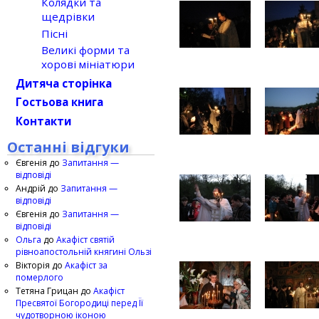
Колядки та
щедрівки
Пісні
Великі форми та
хорові мініатюри
Дитяча сторінка
Гостьова книга
Контакти
Останні відгуки
Євгенія
до
Запитання —
відповіді
Андрій
до
Запитання —
відповіді
Євгенія
до
Запитання —
відповіді
Ольга
до
Акафіст святій
рівноапостольній княгині Ользі
Вікторія
до
Акафіст за
померлого
Тетяна Грицан
до
Акафіст
Пресвятої Богородиці перед Її
чудотворною іконою