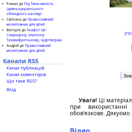
Роман
до
Під Твою милість
(давньоукраїнського
обихідного наспіву)
Світлана
до
Православний
молитовник для дітей
Вікторія
до
Акафіст свт.
[ПО
Спиридону, єпископу
Тримифунтському, чудотворцю
Андрій
до
Православний
молитовник для дітей
Канали RSS
Канал публікацій
Канал коментарів
Зав
Що таке RSS?
Вхід
Увага!
Ці матеріал
при використанн
обов’язкове. Дякуємо 
Відео