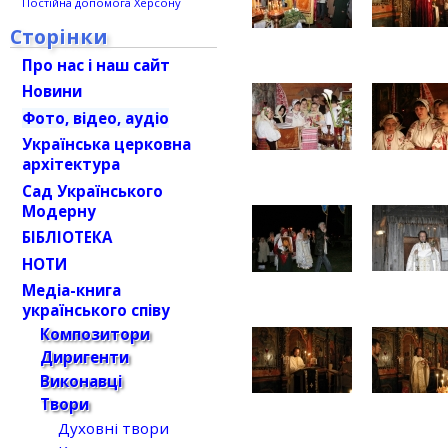
Постійна допомога Херсону
Сторінки
Про нас і наш сайт
Новини
Фото, відео, аудіо
Українська церковна
архітектура
Сад Українського
Модерну
БІБЛІОТЕКА
НОТИ
Медіа-книга
українського співу
Композитори
Диригенти
Виконавці
Твори
Духовні твори