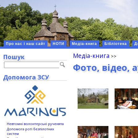
Про нас і наш сайт
НОТИ
Медіа-книга
Бібліотека
Д
Медіа-книга
Пошук
Фото, відео, 
Допомога ЗСУ
Невтомні волонтерські рученята
Допомога роті безпілотних
систем