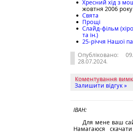
Хресний хід з мо
жовтня 2006 року
Свята
Прощі
Слайд-фільм (хіро
та ін.)
25-рiччя Нашої па
Опубліковано: 09
28.07.2024.
Коментування вим
Залишити відгук »
ІВАН
Для мене ваш са
Намагаюся скачат