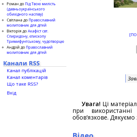
Роман
до
Під Твою милість
(давньоукраїнського
обихідного наспіву)
Світлана
до
Православний
молитовник для дітей
Вікторія
до
Акафіст свт.
[ПО
Спиридону, єпископу
Тримифунтському, чудотворцю
Андрій
до
Православний
молитовник для дітей
Канали RSS
Канал публікацій
Канал коментарів
Зав
Що таке RSS?
Вхід
Увага!
Ці матеріал
при використанн
обов’язкове. Дякуємо 
Відео