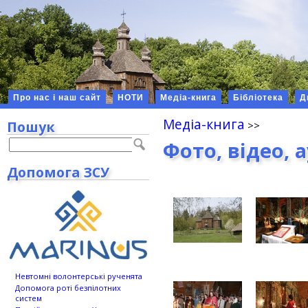
Про нас і наш сайт
НОТИ
Медіа-книга
Бібліотека
Д
Медіа-книга
Пошук
Фото, відео, 
Допомога ЗСУ
Невтомні волонтерські рученята
Допомога роті безпілотних
систем