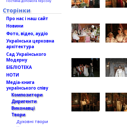
Постійна допомога Херсону
Сторінки
Про нас і наш сайт
Новини
Фото, відео, аудіо
Українська церковна
архітектура
Сад Українського
Модерну
БІБЛІОТЕКА
НОТИ
Медіа-книга
українського співу
Композитори
Диригенти
Виконавці
Твори
Духовні твори