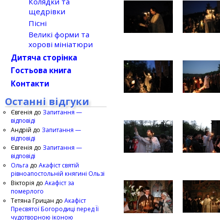
Колядки та
щедрівки
Пісні
Великі форми та
хорові мініатюри
Дитяча сторінка
Гостьова книга
Контакти
Останні відгуки
Євгенія
до
Запитання —
відповіді
Андрій
до
Запитання —
відповіді
Євгенія
до
Запитання —
відповіді
Ольга
до
Акафіст святій
рівноапостольній княгині Ользі
Вікторія
до
Акафіст за
померлого
Тетяна Грицан
до
Акафіст
Пресвятої Богородиці перед Її
чудотворною іконою