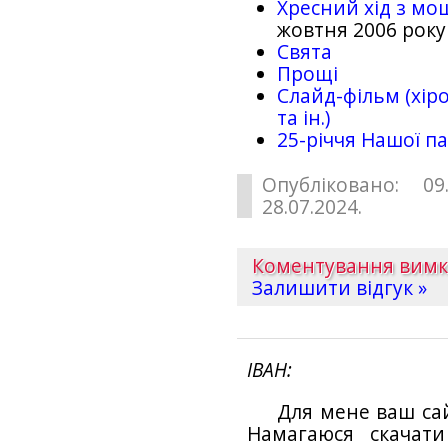
Хресний хід з мо
жовтня 2006 року
Свята
Прощі
Слайд-фільм (хіро
та ін.)
25-рiччя Нашої па
Опубліковано: 09
28.07.2024.
Коментування вим
Залишити відгук »
ІВАН
Для мене ваш са
Намагаюся скачат