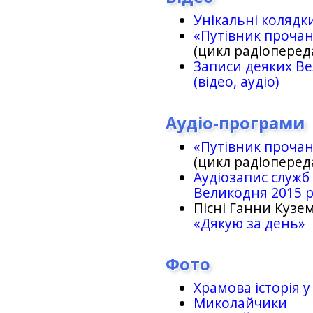
Унікальні колядк
«Путівник проча
(цикл радіоперед
Записи деяких Ве
(відео, аудіо)
Аудіо-програми
«Путівник проча
(цикл радіоперед
Аудіозапис служб
Великодня 2015 
Пісні Ганни Кузем
«Дякую за день»
Фото
Храмова історія у
Миколайчики