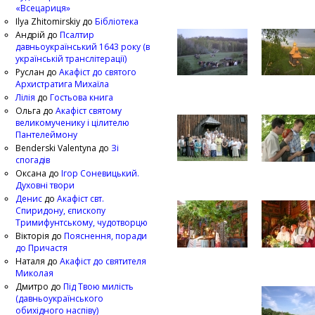
«Всецариця»
Ilya Zhitomirskiy
до
Бібліотека
Андрій
до
Псалтир
давньоукраїнський 1643 року (в
українській транслітерації)
Руслан
до
Акафіст до святого
Архистратига Михаїла
Лілія
до
Гостьова книга
Ольга
до
Акафіст святому
великомученику і цілителю
Пантелеймону
Benderski Valentyna
до
Зі
спогадів
Оксана
до
Ігор Соневицький.
Духовні твори
Денис
до
Акафіст свт.
Спиридону, єпископу
Тримифунтському, чудотворцю
Вікторія
до
Пояснення, поради
до Причастя
Наталя
до
Акафіст до святителя
Миколая
Дмитро
до
Під Твою милість
(давньоукраїнського
обихідного наспіву)