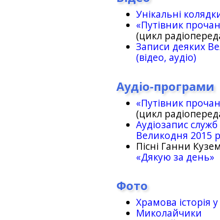
Унікальні колядк
«Путівник проча
(цикл радіоперед
Записи деяких Ве
(відео, аудіо)
Аудіо-програми
«Путівник проча
(цикл радіоперед
Аудіозапис служб
Великодня 2015 
Пісні Ганни Кузем
«Дякую за день»
Фото
Храмова історія у
Миколайчики