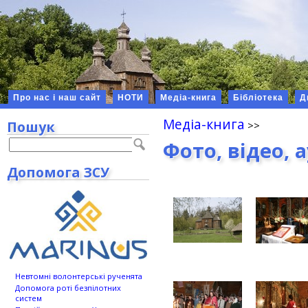
Про нас і наш сайт
НОТИ
Медіа-книга
Бібліотека
Д
Медіа-книга
Пошук
Фото, відео, 
Допомога ЗСУ
Невтомні волонтерські рученята
Допомога роті безпілотних
систем