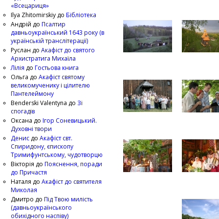
«Всецариця»
Ilya Zhitomirskiy
до
Бібліотека
Андрій
до
Псалтир
давньоукраїнський 1643 року (в
українській транслітерації)
Руслан
до
Акафіст до святого
Архистратига Михаїла
Лілія
до
Гостьова книга
Ольга
до
Акафіст святому
великомученику і цілителю
Пантелеймону
Benderski Valentyna
до
Зі
спогадів
Оксана
до
Ігор Соневицький.
Духовні твори
Денис
до
Акафіст свт.
Спиридону, єпископу
Тримифунтському, чудотворцю
Вікторія
до
Пояснення, поради
до Причастя
Наталя
до
Акафіст до святителя
Миколая
Дмитро
до
Під Твою милість
(давньоукраїнського
обихідного наспіву)