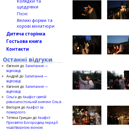
Колядки та
щедрівки
Пісні
Великі форми та
хорові мініатюри
Дитяча сторінка
Гостьова книга
Контакти
Останні відгуки
Євгенія
до
Запитання —
відповіді
Андрій
до
Запитання —
відповіді
Євгенія
до
Запитання —
відповіді
Ольга
до
Акафіст святій
рівноапостольній княгині Ользі
Вікторія
до
Акафіст за
померлого
Тетяна Грицан
до
Акафіст
Пресвятої Богородиці перед Її
чудотворною іконою