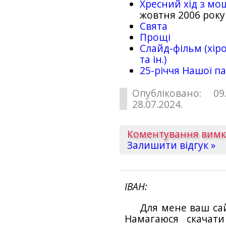
Хресний хід з мо
жовтня 2006 року
Свята
Прощі
Слайд-фільм (хіро
та ін.)
25-рiччя Нашої па
Опубліковано: 09
28.07.2024.
Коментування вим
Залишити відгук »
ІВАН
Для мене ваш са
Намагаюся скачат