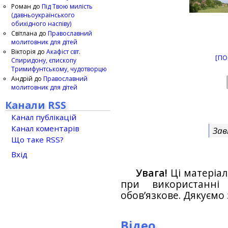
Роман
до
Під Твою милість
(давньоукраїнського
обихідного наспіву)
Світлана
до
Православний
молитовник для дітей
Вікторія
до
Акафіст свт.
[ПО
Спиридону, єпископу
Тримифунтському, чудотворцю
Андрій
до
Православний
молитовник для дітей
Канали RSS
Канал публікацій
Канал коментарів
Зав
Що таке RSS?
Вхід
Увага!
Ці матеріал
при використанн
обов’язкове. Дякуємо 
Відео