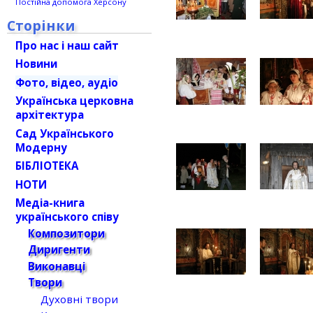
Постійна допомога Херсону
Сторінки
Про нас і наш сайт
Новини
Фото, відео, аудіо
Українська церковна
архітектура
Сад Українського
Модерну
БІБЛІОТЕКА
НОТИ
Медіа-книга
українського співу
Композитори
Диригенти
Виконавці
Твори
Духовні твори